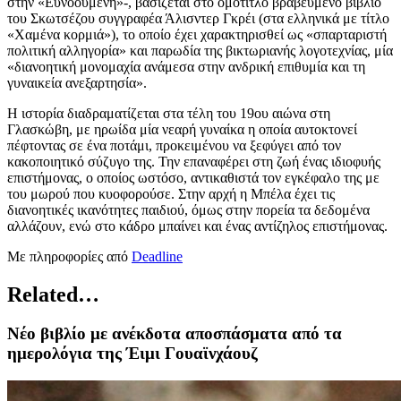
στην «Ευνοούμενη»-, βασίζεται στο ομότιτλο βραβευμένο βιβλίο
του Σκωτσέζου συγγραφέα Άλισντερ Γκρέι (στα ελληνικά με τίτλο
«Χαμένα κορμιά»), το οποίο έχει χαρακτηρισθεί ως «σπαρταριστή
πολιτική αλληγορία» και παρωδία της βικτωριανής λογοτεχνίας, μία
«διανοητική μονομαχία ανάμεσα στην ανδρική επιθυμία και τη
γυναικεία ανεξαρτησία».
Η ιστορία διαδραματίζεται στα τέλη του 19ου αιώνα στη
Γλασκώβη, με ηρωίδα μία νεαρή γυναίκα η οποία αυτοκτονεί
πέφτοντας σε ένα ποτάμι, προκειμένου να ξεφύγει από τον
κακοποιητικό σύζυγο της. Την επαναφέρει στη ζωή ένας ιδιοφυής
επιστήμονας, ο οποίος ωστόσο, αντικαθιστά τον εγκέφαλο της με
του μωρού που κυοφορούσε. Στην αρχή η Μπέλα έχει τις
διανοητικές ικανότητες παιδιού, όμως στην πορεία τα δεδομένα
αλλάζουν, ενώ στο κάδρο μπαίνει και ένας αντίζηλος επιστήμονας.
Με πληροφορίες από
Deadline
Related…
Νέο βιβλίο με ανέκδοτα αποσπάσματα από τα
ημερολόγια της Έιμι Γουαϊνχάουζ