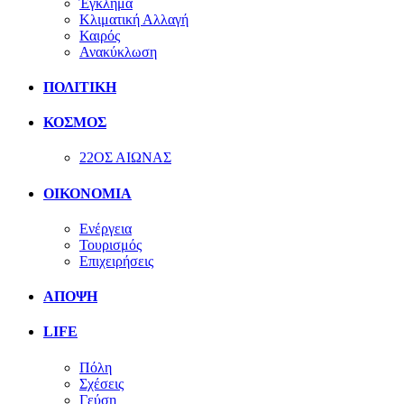
Έγκλημα
Κλιματική Αλλαγή
Καιρός
Ανακύκλωση
ΠΟΛΙΤΙΚΗ
ΚΟΣΜΟΣ
22ΟΣ ΑΙΩΝΑΣ
ΟΙΚΟΝΟΜΙΑ
Ενέργεια
Τουρισμός
Επιχειρήσεις
ΑΠΟΨΗ
LIFE
Πόλη
Σχέσεις
Γεύση