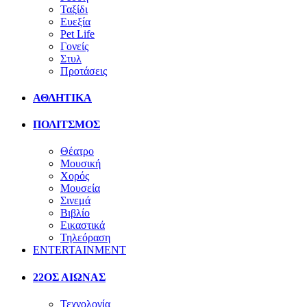
Ταξίδι
Ευεξία
Pet Life
Γονείς
Στυλ
Προτάσεις
ΑΘΛΗΤΙΚΑ
ΠΟΛΙΤΣΜΟΣ
Θέατρο
Μουσική
Χορός
Μουσεία
Σινεμά
Βιβλίο
Εικαστικά
Τηλεόραση
ENTERTAINMENT
22ΟΣ ΑΙΩΝΑΣ
Τεχνολογία