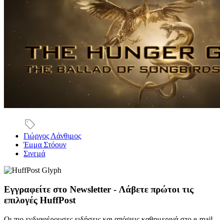
Γιώργος Λάνθιμος
Έμμα Στόουν
Σινεμά
Εγγραφείτε στο Newsletter - Λάβετε πρώτοι τις
επιλογές HuffPost
Οι πιο ενδιαφέρουσες ειδήσεις και απόψεις καθημερινά στο e-mail