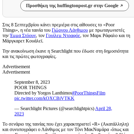
Προσθήκη της huffingtonpost.gr στην Google
Στις 8 Σεπτεμβρίου κάνει πρεμιέρα στις αίθουσες το «Poor
Things», η νέα ταινία του
Γιώργου Λάνθιμου
με πρωταγωνιστές
την
Έμμα Στόουν
, τον
Γουίλεμ Ντραφόε
, τον Μαρκ Ράφαλο και τη
Μάργκαρετ Κουάλεϊ.
Την ανακοίνωση έκανε η Searchlight που έδωσε στη δημοσιότητα
και τις πρώτες φωτογραφίες.
Advertisement
Advertisement
September 8, 2023
POOR THINGS
Directed by Yorgos Lanthimos
#PoorThingsFilm
pic.twitter.com/kOXCBiVTKK
— Searchlight Pictures (@searchlightpics)
April 28,
2023
Το σενάριο της ταινίας που έχει χαρακτηριστεί «R» (Ακατάλληλη)
και συνυπογράφει ο Λάνθιμος με τον Τόνι ΜακΝαμάρα -όπως και