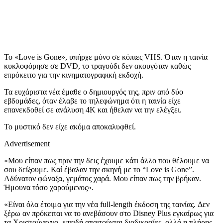
Το «Love is Gone», υπήρχε μόνο σε κόπιες VHS. Όταν η ταινία
κυκλοφόρησε σε DVD, το τραγούδι δεν ακουγόταν καθώς
επρόκειτο για την κινηματογραφική εκδοχή.
Τα ευχάριστα νέα έμαθε ο δημιουργός της, πριν από δύο
εβδομάδες, όταν έλαβε το τηλεφώνημα ότι η ταινία είχε
επανεκδοθεί σε ανάλυση 4K και ήθελαν να την ελέγξει.
Το μυστικό δεν είχε ακόμα αποκαλυφθεί.
Advertisement
«Μου είπαν πως πριν την δεις έχουμε κάτι άλλο που θέλουμε να
σου δείξουμε. Καί έβαλαν την σκηνή με το “Love is Gone”.
Αδύνατον φώναξα, γεμάτος χαρά. Μου είπαν πως την βρήκαν.
Ήμουνα τόσο χαρούμενος».
«Είναι όλα έτοιμα για την νέα full-length έκδοση της ταινίας.
Δεν
ξέρω αν πρόκειται να το ανεβάσουν στο Disney Plus εγκαίρως για
τα Χριστούγεννα, επειδή απαιτούνται διαδικασίες, αλλά η πλήρης