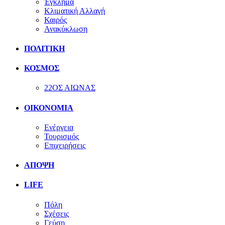
Έγκλημα
Κλιματική Αλλαγή
Καιρός
Ανακύκλωση
ΠΟΛΙΤΙΚΗ
ΚΟΣΜΟΣ
22ΟΣ ΑΙΩΝΑΣ
ΟΙΚΟΝΟΜΙΑ
Ενέργεια
Τουρισμός
Επιχειρήσεις
ΑΠΟΨΗ
LIFE
Πόλη
Σχέσεις
Γεύση