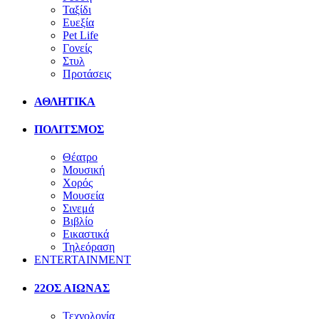
Ταξίδι
Ευεξία
Pet Life
Γονείς
Στυλ
Προτάσεις
ΑΘΛΗΤΙΚΑ
ΠΟΛΙΤΣΜΟΣ
Θέατρο
Μουσική
Χορός
Μουσεία
Σινεμά
Βιβλίο
Εικαστικά
Τηλεόραση
ENTERTAINMENT
22ΟΣ ΑΙΩΝΑΣ
Τεχνολογία