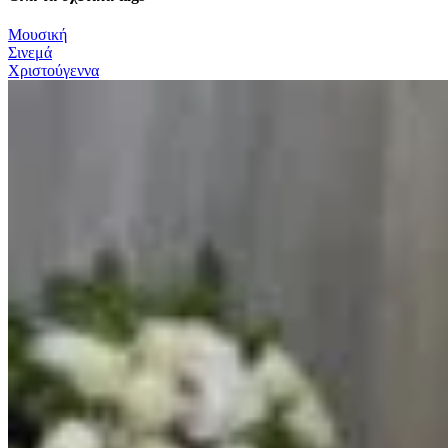
Μουσική
Σινεμά
Χριστούγεννα