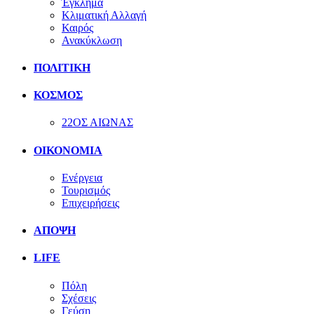
Έγκλημα
Κλιματική Αλλαγή
Καιρός
Ανακύκλωση
ΠΟΛΙΤΙΚΗ
ΚΟΣΜΟΣ
22ΟΣ ΑΙΩΝΑΣ
ΟΙΚΟΝΟΜΙΑ
Ενέργεια
Τουρισμός
Επιχειρήσεις
ΑΠΟΨΗ
LIFE
Πόλη
Σχέσεις
Γεύση