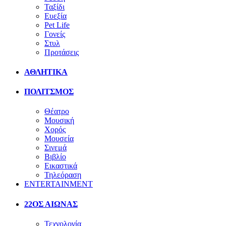
Ταξίδι
Ευεξία
Pet Life
Γονείς
Στυλ
Προτάσεις
ΑΘΛΗΤΙΚΑ
ΠΟΛΙΤΣΜΟΣ
Θέατρο
Μουσική
Χορός
Μουσεία
Σινεμά
Βιβλίο
Εικαστικά
Τηλεόραση
ENTERTAINMENT
22ΟΣ ΑΙΩΝΑΣ
Τεχνολογία