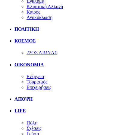
Έγκλημα
Κλιματική Αλλαγή
Καιρός
Ανακύκλωση
ΠΟΛΙΤΙΚΗ
ΚΟΣΜΟΣ
22ΟΣ ΑΙΩΝΑΣ
ΟΙΚΟΝΟΜΙΑ
Ενέργεια
Τουρισμός
Επιχειρήσεις
ΑΠΟΨΗ
LIFE
Πόλη
Σχέσεις
Γεύση