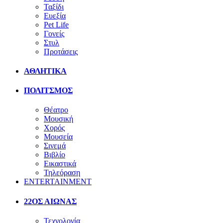
Ταξίδι
Ευεξία
Pet Life
Γονείς
Στυλ
Προτάσεις
ΑΘΛΗΤΙΚΑ
ΠΟΛΙΤΣΜΟΣ
Θέατρο
Μουσική
Χορός
Μουσεία
Σινεμά
Βιβλίο
Εικαστικά
Τηλεόραση
ENTERTAINMENT
22ΟΣ ΑΙΩΝΑΣ
Τεχνολογία