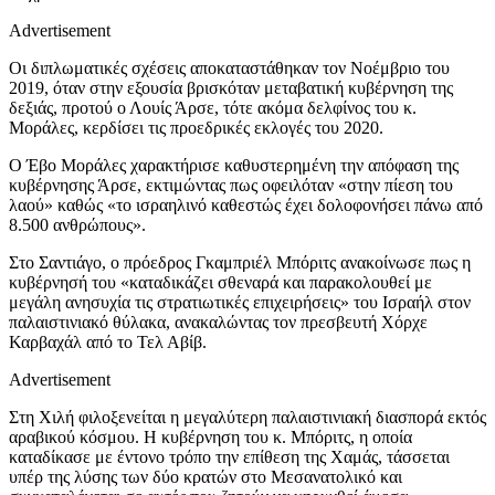
Advertisement
Οι διπλωματικές σχέσεις αποκαταστάθηκαν τον Νοέμβριο του
2019, όταν στην εξουσία βρισκόταν μεταβατική κυβέρνηση της
δεξιάς, προτού ο Λουίς Άρσε, τότε ακόμα δελφίνος του κ.
Μοράλες, κερδίσει τις προεδρικές εκλογές του 2020.
Ο Έβο Μοράλες χαρακτήρισε καθυστερημένη την απόφαση της
κυβέρνησης Άρσε, εκτιμώντας πως οφειλόταν «στην πίεση του
λαού» καθώς «το ισραηλινό καθεστώς έχει δολοφονήσει πάνω από
8.500 ανθρώπους».
Στο Σαντιάγο, ο πρόεδρος Γκαμπριέλ Μπόριτς ανακοίνωσε πως η
κυβέρνησή του «καταδικάζει σθεναρά και παρακολουθεί με
μεγάλη ανησυχία τις στρατιωτικές επιχειρήσεις» του Ισραήλ στον
παλαιστινιακό θύλακα, ανακαλώντας τον πρεσβευτή Χόρχε
Καρβαχάλ από το Τελ Αβίβ.
Advertisement
Στη Χιλή φιλοξενείται η μεγαλύτερη παλαιστινιακή διασπορά εκτός
αραβικού κόσμου. Η κυβέρνηση του κ. Μπόριτς, η οποία
καταδίκασε με έντονο τρόπο την επίθεση της Χαμάς, τάσσεται
υπέρ της λύσης των δύο κρατών στο Μεσανατολικό και