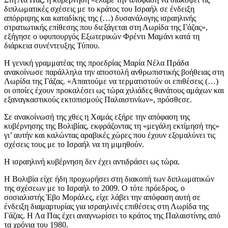
διπλωματικές σχέσεις με το κράτος του Ισραήλ σε ένδειξη
απόρριψης και καταδίκης της (…) δυσανάλογης ισραηλινής
στρατιωτικής επίθεσης που διεξάγεται στη Λωρίδα της Γάζας»,
εξήγησε ο υφυπουργός Εξωτερικών Φρέντι Μαμάνι κατά τη
διάρκεια συνέντευξης Τύπου.
Η γενική γραμματέας της προεδρίας Μαρία Νέλα Πράδα
ανακοίνωσε παράλληλα την αποστολή ανθρωπιστικής βοήθειας στη
Λωρίδα της Γάζας. «Απαιτούμε να τερματιστούν οι επιθέσεις (…)
οι οποίες έχουν προκαλέσει ως τώρα χιλιάδες θανάτους αμάχων και
εξαναγκαστικούς εκτοπισμούς Παλαιστινίων», πρόσθεσε.
Σε ανακοίνωσή της χθες η Χαμάς εξήρε την απόφαση της
κυβέρνησης της Βολιβίας, εκφράζοντας τη «μεγάλη εκτίμησή της»
γι’ αυτήν και καλώντας αραβικές χώρες που έχουν εξομαλύνει τις
σχέσεις τους με το Ισραήλ να τη μιμηθούν.
Η ισραηλινή κυβέρνηση δεν έχει αντιδράσει ως τώρα.
Η Βολιβία είχε ήδη προχωρήσει στη διακοπή των διπλωματικών
της σχέσεων με το Ισραήλ το 2009. Ο τότε πρόεδρος, ο
σοσιαλιστής Έβο Μοράλες, είχε λάβει την απόφαση αυτή σε
ένδειξη διαμαρτυρίας για ισραηλινές επιθέσεις στη Λωρίδα της
Γάζας. Η Λα Πας έχει αναγνωρίσει το κράτος της Παλαιστίνης από
τα χρόνια του 1980.