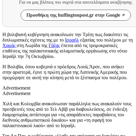
Για να μας βλέπεις πιο συχνά στα αποτελέσματα αναζήτησης
Προσθήκη της huffingtonpost.gr στην Google
Η βολιβιανή κυβέρνηση ανακοίνωσε την Τρίτη πως διακόπτει τις
διπλωματικές σχέσεις της με το
Ισραήλ
εξαιτίας του πολέμου με τη
Χαμάς
στη Λωρίδα της
Γάζας
έπειτα από τις τρομοκρατικές
επιθέσεις της παλαιστινιακής ισλαμιστικής οργάνωσης στο νότιο
Ισραήλ την 7η Οκτωβρίου.
Η Βολιβία, όπου κυβερνά ο πρόεδρος Λουίς Άρσε, που ανήκει
στην αριστερά, έγινε η πρώτη χώρα της Λατινικής Αμερικής που
προχώρησε σε αυτή την κίνηση μετά το ξέσπασμα του πολέμου.
Advertisement
Advertisement
Χιλή και Κολομβία ανακοίνωσαν παράλληλα πως ανακαλούν τους
πρεσβευτές τους από το Τελ Αβίβ για διαβουλεύσεις, σε ένδειξη
διαμαρτυρίας αντίστοιχα για «τις απαράδεκτες παραβιάσεις του
διεθνούς ανθρωπιστικού δικαίου» και για «τη σφαγή του
παλαιστινιακού λαού» από το Ισραήλ.
Στη Λα Πας, η κυβέρνηση «έλαβε την απόφαση να διακόψει τις