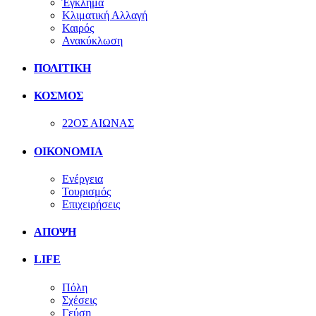
Έγκλημα
Κλιματική Αλλαγή
Καιρός
Ανακύκλωση
ΠΟΛΙΤΙΚΗ
ΚΟΣΜΟΣ
22ΟΣ ΑΙΩΝΑΣ
ΟΙΚΟΝΟΜΙΑ
Ενέργεια
Τουρισμός
Επιχειρήσεις
ΑΠΟΨΗ
LIFE
Πόλη
Σχέσεις
Γεύση