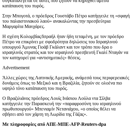
συγκαταλέγεται σε αυτές που ζητούν να κηρυχθεί άμεσα
κατάπαυση του πυρός.
Στην Μπογοτά, ο πρόεδρος Γουστάβο Πέτρο κατήγγειλε τη «σφαγή
του παλαιστινιακού λαού» ανακαλώντας την πρεσβεύτρια
Μαργαρίτα Μανχάρες.
Η σχέση Κολομβίας/Ισραήλ ήταν ήδη τεταμένη, με τον πρόεδρο
Πέτρο να επικρίνει με σφοδρότητα δηλώσεις του Ισραηλινού
υπουργού Άμυνας Γιοάβ Γκάλαντ και τον τρόπο που δρα ο
ισραηλινός στρατός και τον ισραηλινό πρεσβευτή Γκαλί Νταγάν να
τον κατηγορεί για «αντισημιτικές» θέσεις.
Advertisement
Άλλες χώρες της Λατινικής Αμερικής, ανάμεσά τους περιφερειακές
δυνάμεις όπως το Μεξικό και η Βραζιλία, ζητούν σε ολοένα πιο
υψηλό τόνο κατάπαυση του πυρός.
Ο Βραζιλιάνος πρόεδρος Λουίς Ινάσιου Λούλα ντα Σίλβα
κατήγγειλε την Παρασκευή την «παραφροσύνη του ισραηλινού
πρωθυπουργού» Μπενιαμίν Νετανιάχου, «ο οποίος θέλει να
σβήσει από τον χάρτη τη Λωρίδα της Γάζας».
Με πληροφορίες από ΑΠΕ-ΜΠΕ-AFP-Reuters-dpa