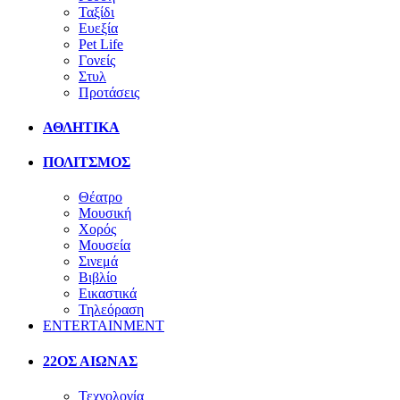
Ταξίδι
Ευεξία
Pet Life
Γονείς
Στυλ
Προτάσεις
ΑΘΛΗΤΙΚΑ
ΠΟΛΙΤΣΜΟΣ
Θέατρο
Μουσική
Χορός
Μουσεία
Σινεμά
Βιβλίο
Εικαστικά
Τηλεόραση
ENTERTAINMENT
22ΟΣ ΑΙΩΝΑΣ
Τεχνολογία