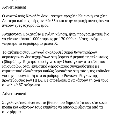
Advertisement
Ο ανατολικός Καναδάς δοκιμάστηκε προχθές Κυριακή και χθες
Δευτέρα από ισχυρή χιονοθύελλα και στην περιοχή συνέχιζαν να
πνέουν χθες ισχυροί άνεμοι.
Αναμενόταν μολαταύτα μεγάλη κίνηση, ήταν προγραμματισμένο
να γίνουν κάπου 1.000 πτήσεις με 130.000 επιβάτες, ανέφερε
νωρίτερα το αεροδρόμιο μέσω X.
Το ατύχημα στον Καναδά ακολουθεί σειρά θανατηφόρων
αεροπορικών δυστυχημάτων στη βόρεια Αμερική τις τελευταίες
εβδομάδες. Το χειρότερο έγινε στην Ουάσιγκτον στα τέλη του
Ιανουαρίου, όταν επιβατικό αεροσκάφος συγκρούστηκε με
στρατιωτικό ελικόπτερο καθώς βρισκόταν στη φάση της καθόδου
για την προσγείωση στο αεροδρόμιο Ρόναλντ Ρέιγκαν της
πρωτεύουσας των ΗΠΑ, με αποτέλεσμα να χάσουν τη ζωή τους
συνολικά 67 άνθρωποι.
Advertisement
Συγκλονιστικά είναι και τα βίντεο που δημοσιεύτηκαν στα social
media και δείχνουν τους επιβάτες να απεγκλωβίζονται από τα
συντρίμμια.