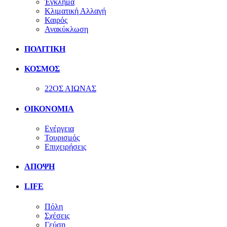
Έγκλημα
Κλιματική Αλλαγή
Καιρός
Ανακύκλωση
ΠΟΛΙΤΙΚΗ
ΚΟΣΜΟΣ
22ΟΣ ΑΙΩΝΑΣ
ΟΙΚΟΝΟΜΙΑ
Ενέργεια
Τουρισμός
Επιχειρήσεις
ΑΠΟΨΗ
LIFE
Πόλη
Σχέσεις
Γεύση