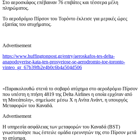
Στο αεροσκάφος επέβαιναν 76 επιβάτες και τέσσερα μέλη
πληρώματος.
Το αεροδρόμιο Πίρσον του Τορόντο έκλεισε για μερικές ώρες
εξαιτίας του ατυχήματος.
Advertisement
https://www.huffingtonpost.gr/entry/aeroskafos-tes-delta-
anapodoyerise-kata-ten-prosyeiose-se-aerodromio-toe-toronto-
vinteo_gr_67b39fb2e4b0c6b4a504d506
«Παρακολουθώ στενά το σοβαρό ατύχημα στο αεροδρόμιο Πίρσον
που υπέστη η πτήση 4819 της Delta Airlines η οποία ερχόταν από
τη Μινεάπολη», σημείωσε μέσω X η Ανίτα Ανάντ, η υπουργός
Μεταφορών του Καναδά.
Advertisement
Η υπηρεσία ασφάλειας των μεταφορών του Καναδά (BST)
γνωστοποίησε πως έστειλε ομάδα ερευνητών της στο Πίρσον μετά
το ατύχημα.