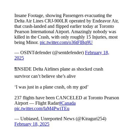
Insane Footage, showing Passengers evacuating the
Delta Air Lines CRJ-900LR operated by Endeavor Air,
that crash-landed and flipped earlier today at Toronto
Pearson International Airport. Amazingly nobody was
killed in the Crash, with only roughly 15 Injuries, most
being Minor.
pic.twitter.com/o36tFlBq9U
— OSINTdefender (@sentdefender)
February 18,
2025
❗️INSIDE Delta Airlines plane as shocked crash
survivor can’t believe she’s alive
‘I was just in a plane crash, oh my god’
237 flights have been CANCELED at Toronto Pearson
Airport — Flight Radar
#Canada
pic.twitter.com/faM4PwiTEu
— Unbiased, Unreported News (@Kiraguri254)
February 18, 2025