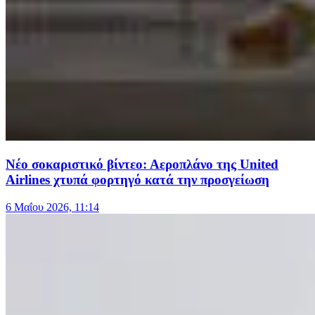
Νέο σοκαριστικό βίντεο: Αεροπλάνο της United
Airlines χτυπά φορτηγό κατά την προσγείωση
6 Μαΐου 2026, 11:14