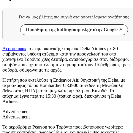
Για να μας βλέπεις πιο συχνά στα αποτελέσματα αναζήτησης
Προσθήκη της huffingtonpost.gr στην Google
Αεροσκάφος
της αμερικανικής εταιρείας Delta Airlines με 80
επιβαίνοντες υπέστη ατύχημα κατά την προσγείωσή του στο
χιονισμένο Τορόντο χθες Δευτέρα, αναποδογύρισε στον διάδρομο,
συμβάν που είχε αποτέλεσμα να τραυματιστούν 15 άνθρωποι, τρεις
σοβαρά, σύμφωνα με τις αρχές.
Η πτήση που εκτελούσε η Endeavor Air, θυγατρική της Delta, με
αεροσκάφος τύπου Bombardier CRJ900 συνέδεε τη Μινεάπολη
(Μινεσότα, ΗΠΑ) με τη μεγαλύτερη πόλη του Καναδά. Το
ατύχημα έγινε περί τις 15:30 (τοπική ώρα), διευκρίνισε η Delta
Airlines.
Advertisement
Advertisement
Το αεροδρόμιο Pearson του Τορόντο προειδοποιούσε νωρίτερα
πως επικρατούσαν σφοδροί άνεμοι και πολικές θερμοκρασίες,