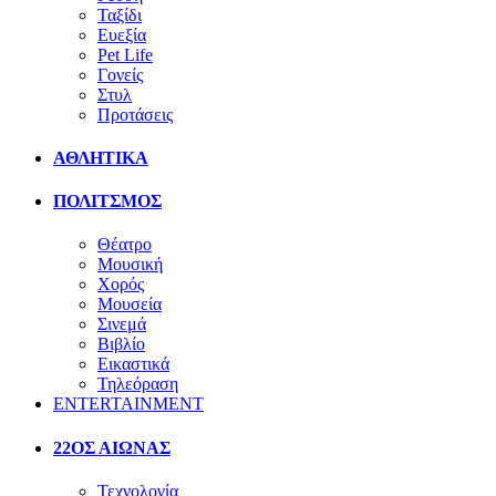
Ταξίδι
Ευεξία
Pet Life
Γονείς
Στυλ
Προτάσεις
ΑΘΛΗΤΙΚΑ
ΠΟΛΙΤΣΜΟΣ
Θέατρο
Μουσική
Χορός
Μουσεία
Σινεμά
Βιβλίο
Εικαστικά
Τηλεόραση
ENTERTAINMENT
22ΟΣ ΑΙΩΝΑΣ
Τεχνολογία