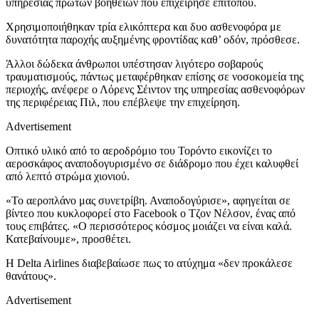
υπηρεσίας πρώτων βοηθειών που επιχείρησε επιτόπου.
Χρησιμοποιήθηκαν τρία ελικόπτερα και δυο ασθενοφόρα με
δυνατότητα παροχής αυξημένης φροντίδας καθ’ οδόν, πρόσθεσε.
Άλλοι δώδεκα άνθρωποι υπέστησαν λιγότερο σοβαρούς
τραυματισμούς, πάντως μεταφέρθηκαν επίσης σε νοσοκομεία της
περιοχής, ανέφερε ο Λόρενς Σέιντον της υπηρεσίας ασθενοφόρων
της περιφέρειας Πιλ, που επέβλεψε την επιχείρηση.
Advertisement
Οπτικό υλικό από το αεροδρόμιο του Τορόντο εικονίζει το
αεροσκάφος αναποδογυρισμένο σε διάδρομο που έχει καλυφθεί
από λεπτό στρώμα χιονιού.
«Το αεροπλάνο μας συνετρίβη. Αναποδογύρισε», αφηγείται σε
βίντεο που κυκλοφορεί στο Facebook ο Τζον Νέλσον, ένας από
τους επιβάτες. «Ο περισσότερος κόσμος μοιάζει να είναι καλά.
Κατεβαίνουμε», προσθέτει.
Η Delta Airlines διαβεβαίωσε πως το ατύχημα «δεν προκάλεσε
θανάτους».
Advertisement