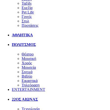
Ταξίδι
Ευεξία
Pet Life
Γονείς
Στυλ
Προτάσεις
ΑΘΛΗΤΙΚΑ
ΠΟΛΙΤΣΜΟΣ
Θέατρο
Μουσική
Χορός
Μουσεία
Σινεμά
Βιβλίο
Εικαστικά
Τηλεόραση
ENTERTAINMENT
22ΟΣ ΑΙΩΝΑΣ
Τεχνολογία