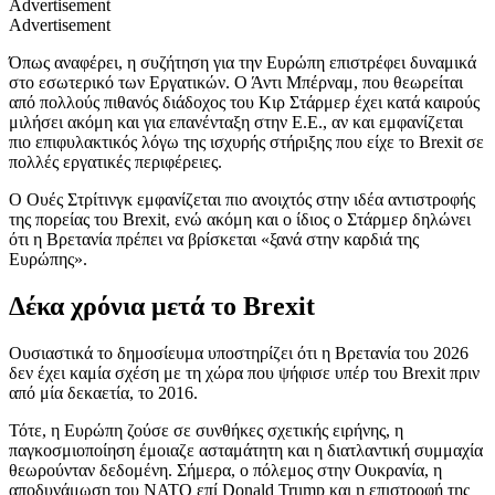
Advertisement
Advertisement
Όπως αναφέρει, η συζήτηση για την Ευρώπη επιστρέφει δυναμικά
στο εσωτερικό των Εργατικών. Ο Άντι Μπέρναμ, που θεωρείται
από πολλούς πιθανός διάδοχος του Κιρ Στάρμερ έχει κατά καιρούς
μιλήσει ακόμη και για επανένταξη στην Ε.Ε., αν και εμφανίζεται
πιο επιφυλακτικός λόγω της ισχυρής στήριξης που είχε το Brexit σε
πολλές εργατικές περιφέρειες.
Ο Ουές Στρίτινγκ εμφανίζεται πιο ανοιχτός στην ιδέα αντιστροφής
της πορείας του Brexit, ενώ ακόμη και ο ίδιος ο Στάρμερ δηλώνει
ότι η Βρετανία πρέπει να βρίσκεται «ξανά στην καρδιά της
Ευρώπης».
Δέκα χρόνια μετά το Brexit
Ουσιαστικά το δημοσίευμα υποστηρίζει ότι η Βρετανία του 2026
δεν έχει καμία σχέση με τη χώρα που ψήφισε υπέρ του Brexit πριν
από μία δεκαετία, το 2016.
Τότε, η Ευρώπη ζούσε σε συνθήκες σχετικής ειρήνης, η
παγκοσμιοποίηση έμοιαζε ασταμάτητη και η διατλαντική συμμαχία
θεωρούνταν δεδομένη. Σήμερα, ο πόλεμος στην Ουκρανία, η
αποδυνάμωση του ΝΑΤΟ επί Donald Trump και η επιστροφή της