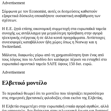
Advertisement
Σύμφωνα με τον Economist, αυτές οι δεσμεύσεις καθιστούν
εξαιρετικά δύσκολη οποιαδήποτε ουσιαστική αναβάθμιση των
σχέσεων.
Η Ε.Ε. ζητά επίσης οικονομική συμμετοχή στα ευρωπαϊκά ταμεία
συνοχής ως αντάλλαγμα για μεγαλύτερη πρόσβαση στην αγορά
ηλεκτρικής ενέργειας ή σε άλλα κοινά προγράμματα. Αντίστοιχες
συνεισφορές καταβάλλουν ήδη χώρες όπως η Norway και η
Switzerland.
Μάλιστα, διαφωνίες γύρω από τη χρηματοδότηση ήταν ένας από
τους λόγους που το Λονδίνο δεν κατάφερε πέρυσι να ενταχθεί στο
ευρωπαϊκό αμυντικό ταμείο SAFE ύψους 150 δισ. ευρώ.
Advertisement
Ελβετικό μοντέλο
Το περιοδικό θεωρεί ότι το μοντέλο που πλησιάζει περισσότερο
στις σημερινές βρετανικές φιλοδοξίες είναι εκείνο της Ελβετίας.
Η Ελβετία συμμετέχει στην ευρωπαϊκή ενιαία αγορά αγαθών, αλλά
όχι υπηρεσιών. Δεν βρίσκεται στην τελωνειακή ένωση και διατηρεί