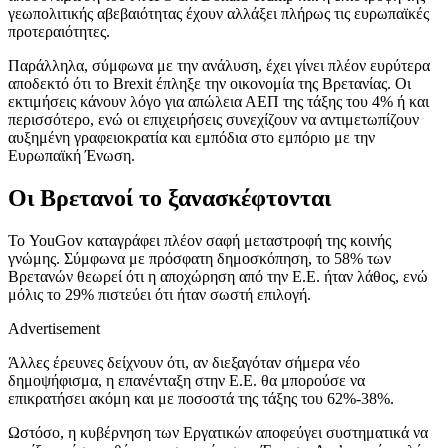
γεωπολιτικής αβεβαιότητας έχουν αλλάξει πλήρως τις ευρωπαϊκές
προτεραιότητες.
Παράλληλα, σύμφωνα με την ανάλυση, έχει γίνει πλέον ευρύτερα
αποδεκτό ότι το Brexit έπληξε την οικονομία της Βρετανίας. Οι
εκτιμήσεις κάνουν λόγο για απώλεια ΑΕΠ της τάξης του 4% ή και
περισσότερο, ενώ οι επιχειρήσεις συνεχίζουν να αντιμετωπίζουν
αυξημένη γραφειοκρατία και εμπόδια στο εμπόριο με την
Ευρωπαϊκή Ένωση.
Οι Βρετανοί το ξανασκέφτονται
Το YouGov καταγράφει πλέον σαφή μεταστροφή της κοινής
γνώμης. Σύμφωνα με πρόσφατη δημοσκόπηση, το 58% των
Βρετανών θεωρεί ότι η αποχώρηση από την Ε.Ε. ήταν λάθος, ενώ
μόλις το 29% πιστεύει ότι ήταν σωστή επιλογή.
Advertisement
Άλλες έρευνες δείχνουν ότι, αν διεξαγόταν σήμερα νέο
δημοψήφισμα, η επανένταξη στην Ε.Ε. θα μπορούσε να
επικρατήσει ακόμη και με ποσοστά της τάξης του 62%-38%.
Ωστόσο, η κυβέρνηση των Εργατικών αποφεύγει συστηματικά να