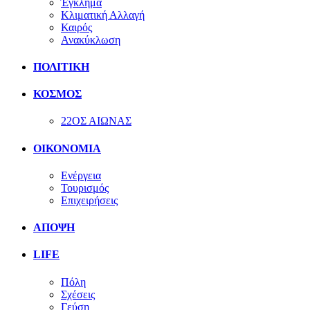
Έγκλημα
Κλιματική Αλλαγή
Καιρός
Ανακύκλωση
ΠΟΛΙΤΙΚΗ
ΚΟΣΜΟΣ
22ΟΣ ΑΙΩΝΑΣ
ΟΙΚΟΝΟΜΙΑ
Ενέργεια
Τουρισμός
Επιχειρήσεις
ΑΠΟΨΗ
LIFE
Πόλη
Σχέσεις
Γεύση