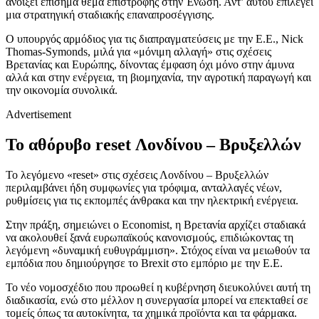
ανοίξει επίσημα θέμα επιστροφής στην Ένωση. Αντ’ αυτού επιλέγει
μια στρατηγική σταδιακής επαναπροσέγγισης.
Ο υπουργός αρμόδιος για τις διαπραγματεύσεις με την Ε.Ε., Nick
Thomas-Symonds, μιλά για «μόνιμη αλλαγή» στις σχέσεις
Βρετανίας και Ευρώπης, δίνοντας έμφαση όχι μόνο στην άμυνα
αλλά και στην ενέργεια, τη βιομηχανία, την αγροτική παραγωγή και
την οικονομία συνολικά.
Advertisement
Το αθόρυβο reset Λονδίνου – Βρυξελλών
Το λεγόμενο «reset» στις σχέσεις Λονδίνου – Βρυξελλών
περιλαμβάνει ήδη συμφωνίες για τρόφιμα, ανταλλαγές νέων,
ρυθμίσεις για τις εκπομπές άνθρακα και την ηλεκτρική ενέργεια.
Στην πράξη, σημειώνει ο Economist, η Βρετανία αρχίζει σταδιακά
να ακολουθεί ξανά ευρωπαϊκούς κανονισμούς, επιδιώκοντας τη
λεγόμενη «δυναμική ευθυγράμμιση». Στόχος είναι να μειωθούν τα
εμπόδια που δημιούργησε το Brexit στο εμπόριο με την Ε.Ε.
Το νέο νομοσχέδιο που προωθεί η κυβέρνηση διευκολύνει αυτή τη
διαδικασία, ενώ στο μέλλον η συνεργασία μπορεί να επεκταθεί σε
τομείς όπως τα αυτοκίνητα, τα χημικά προϊόντα και τα φάρμακα.