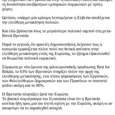
τη δυνατότητα ανεξάρτητων εμπορικών συμφωνιών με τρίτες
χώρες.
Ωστόσο, υπάρχει μία κρίσιμη λεπτομέρεια: η Ελβετία αποδέχεται
την ελεύθερη μετακίνηση πολιτών.
Και εδώ βρίσκεται ίσως το μεγαλύτερο πολιτικό ταμπού στη μετα-
Brexit Βρετανία.
Παρά το γεγονός ότι αρκετές δημοσκοπήσεις δείχνουν πως η
κοινωνία εμφανίζεται πλέον πολύ πιο θετική απέναντι στην
ελεύθερη μετακίνηση εντός της Ευρώπης, το ζήτημα εξακολουθεί
να θεωρείται πολιτικά εκρηκτικό.
Σύμφωνα με νέα έρευνα της φιλοευρωπαϊκής οργάνωσης Best for
Britain, το 63% των Βρετανών στηρίζει πλέον την αρχή της
ελεύθερης μετακίνησης, ενώ στους ψηφοφόρους των Εργατικών,
των Φιλελεύθερων Δημοκρατών και των Πρασίνων το ποσοστό
φτάνει ακόμη και το 90%.
Η Βρετανία πλησιάζει ξανά την Ευρώπη
Το βασικό συμπέρασμα του Economist είναι ότι η Βρετανία
κινείται ήδη προς μια πιο στενή σχέση με την Ευρώπη, ακόμη κι αν
αποφεύγει να το παραδεχθεί ανοιχτά.