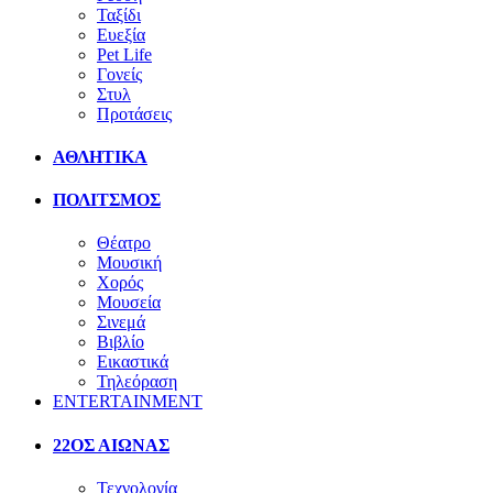
Ταξίδι
Ευεξία
Pet Life
Γονείς
Στυλ
Προτάσεις
ΑΘΛΗΤΙΚΑ
ΠΟΛΙΤΣΜΟΣ
Θέατρο
Μουσική
Χορός
Μουσεία
Σινεμά
Βιβλίο
Εικαστικά
Τηλεόραση
ENTERTAINMENT
22ΟΣ ΑΙΩΝΑΣ
Τεχνολογία