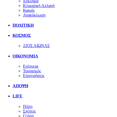
Έγκλημα
Κλιματική Αλλαγή
Καιρός
Ανακύκλωση
ΠΟΛΙΤΙΚΗ
ΚΟΣΜΟΣ
22ΟΣ ΑΙΩΝΑΣ
ΟΙΚΟΝΟΜΙΑ
Ενέργεια
Τουρισμός
Επιχειρήσεις
ΑΠΟΨΗ
LIFE
Πόλη
Σχέσεις
Γεύση