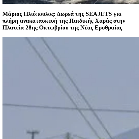
Μάριος Ηλιόπουλος: Δωρεά της SEAJETS για
πλήρη ανακατασκευή της Παιδικής Χαράς στην
Πλατεία 28ης Οκτωβρίου της Νέας Ερυθραίας