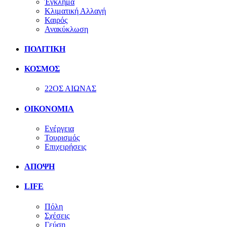
Έγκλημα
Κλιματική Αλλαγή
Καιρός
Ανακύκλωση
ΠΟΛΙΤΙΚΗ
ΚΟΣΜΟΣ
22ΟΣ ΑΙΩΝΑΣ
ΟΙΚΟΝΟΜΙΑ
Ενέργεια
Τουρισμός
Επιχειρήσεις
ΑΠΟΨΗ
LIFE
Πόλη
Σχέσεις
Γεύση