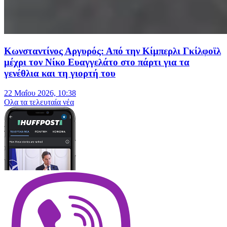
Κωνσταντίνος Αργυρός: Από την Κίμπερλι Γκίλφοϊλ
μέχρι τον Νίκο Ευαγγελάτο στο πάρτι για τα
γενέθλια και τη γιορτή του
22 Μαΐου 2026, 10:38
Oλα τα τελευταία νέα