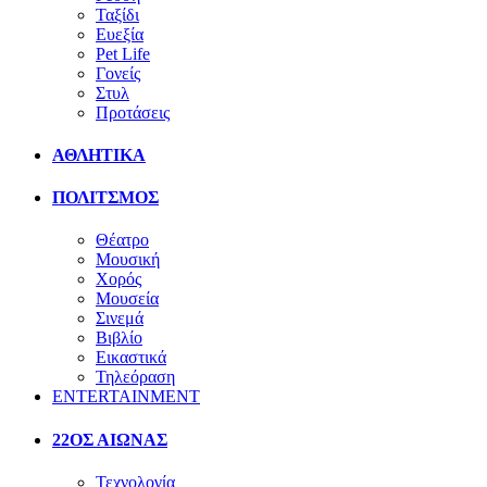
Ταξίδι
Ευεξία
Pet Life
Γονείς
Στυλ
Προτάσεις
ΑΘΛΗΤΙΚΑ
ΠΟΛΙΤΣΜΟΣ
Θέατρο
Μουσική
Χορός
Μουσεία
Σινεμά
Βιβλίο
Εικαστικά
Τηλεόραση
ENTERTAINMENT
22ΟΣ ΑΙΩΝΑΣ
Τεχνολογία