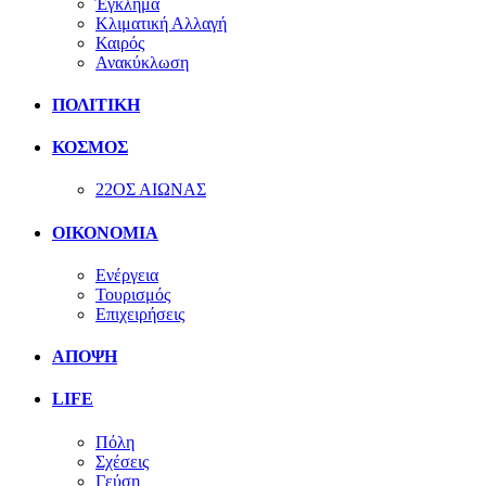
Έγκλημα
Κλιματική Αλλαγή
Καιρός
Ανακύκλωση
ΠΟΛΙΤΙΚΗ
ΚΟΣΜΟΣ
22ΟΣ ΑΙΩΝΑΣ
ΟΙΚΟΝΟΜΙΑ
Ενέργεια
Τουρισμός
Επιχειρήσεις
ΑΠΟΨΗ
LIFE
Πόλη
Σχέσεις
Γεύση