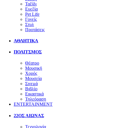
Ταξίδι
Ευεξία
Pet Life
Γονείς
Στυλ
Προτάσεις
ΑΘΛΗΤΙΚΑ
ΠΟΛΙΤΣΜΟΣ
Θέατρο
Μουσική
Χορός
Μουσεία
Σινεμά
Βιβλίο
Εικαστικά
Τηλεόραση
ENTERTAINMENT
22ΟΣ ΑΙΩΝΑΣ
Τεχνολογία