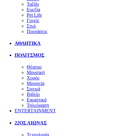
Ταξίδι
Ευεξία
Pet Life
Γονείς
Στυλ
Προτάσεις
ΑΘΛΗΤΙΚΑ
ΠΟΛΙΤΣΜΟΣ
Θέατρο
Μουσική
Χορός
Μουσεία
Σινεμά
Βιβλίο
Εικαστικά
Τηλεόραση
ENTERTAINMENT
22ΟΣ ΑΙΩΝΑΣ
Τεχνολογία