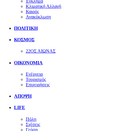
Έγκλημα
Κλιματική Αλλαγή
Καιρός
Ανακύκλωση
ΠΟΛΙΤΙΚΗ
ΚΟΣΜΟΣ
22ΟΣ ΑΙΩΝΑΣ
ΟΙΚΟΝΟΜΙΑ
Ενέργεια
Τουρισμός
Επιχειρήσεις
ΑΠΟΨΗ
LIFE
Πόλη
Σχέσεις
Γεύση