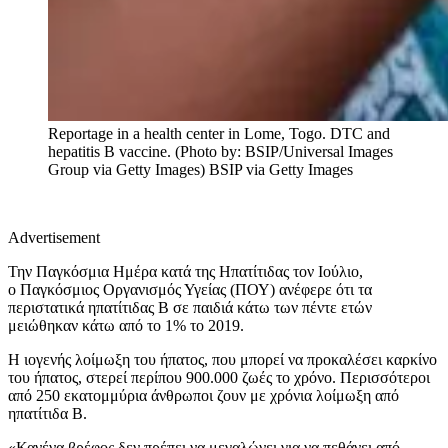
Reportage in a health center in Lome, Togo. DTC and
hepatitis B vaccine. (Photo by: BSIP/Universal Images
Group via Getty Images)
BSIP via Getty Images
Advertisement
Την Παγκόσμια Ημέρα κατά της Ηπατίτιδας τον Ιούλιο,
ο Παγκόσμιος Οργανισμός Υγείας (ΠΟΥ) ανέφερε ότι τα
περιστατικά ηπατίτιδας Β σε παιδιά κάτω των πέντε ετών
μειώθηκαν κάτω από το 1% το 2019.
Η ιογενής λοίμωξη του ήπατος, που μπορεί να προκαλέσει καρκίνο
του ήπατος, στερεί περίπου 900.000 ζωές το χρόνο. Περισσότεροι
από 250 εκατομμύρια άνθρωποι ζουν με χρόνια λοίμωξη από
ηπατίτιδα Β.
«Κανένα βρέφος δεν πρέπει να μεγαλώνει για να πεθάνει από