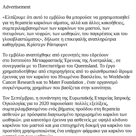
Advertisement
«Ελπίζουμε ότι αυτό το εμβόλιο θα μπορούσε να χρησιμοποιηθεί
για τη θεραπεία καρκίνων αίματος, αλλά και άλλες κακοήθειες,
συμπεριλαμβανομένων των καρκίνων του μαστού, των
πνευμόνων, των νεφρών, των ωοθηκών, του παγκρέατος και του
γλοιοβλαστώματος», δήλωσε η επικεφαλής αναπληρώτρια
καθηγήτρια, Κρίστερν Ράντφορντ
Το εμβόλιο αναπτύχθηκε από ερευνητές που εδρεύουν
στο Ινστιτούτο Μεταφραστικής Έρευνας της Αυστραλίας , σε
συνεργασία με το Πανεπιστήμιο του Queensland. Το έργο
χρηματοδοτήθηκε από επιχορηγήσεις από το φιλανθρωπικό ίδρυμα
έρευνας για τον καρκίνο του Ηνωμένου Βασιλείου, το Worldwide
Cancer Research και το Mater Foundation , έναν οργανισμό
συγκέντρωσης χρημάτων που βασίζεται στην κοινότητα.
Τον Σεπτέμβριο, η συνάντηση της Ευρωπαϊκής Εταιρείας Ιατρικής
Ογκολογίας για το 2020 παρουσίασε πολλές εξελίξεις,
συμπεριλαμβανομένου ενός βήματος προόδου στη θεραπεία
ασθενών με πρόσφατα διαγνωσμένο προχωρημένο καρκίνο των
ωοθηκών. μια καινοτόμο έρευνα για ασθενείς με υψηλό κίνδυνο
καρκίνου του μαστού και μια επιτυχημένη δοκιμή για καρκίνο του
προστάτη χρησιμοποιώντας ένα υπάρχον φάρμακο για καρκίνο του