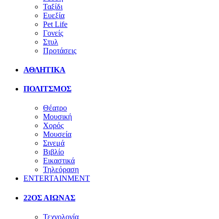
Ταξίδι
Ευεξία
Pet Life
Γονείς
Στυλ
Προτάσεις
ΑΘΛΗΤΙΚΑ
ΠΟΛΙΤΣΜΟΣ
Θέατρο
Μουσική
Χορός
Μουσεία
Σινεμά
Βιβλίο
Εικαστικά
Τηλεόραση
ENTERTAINMENT
22ΟΣ ΑΙΩΝΑΣ
Τεχνολογία