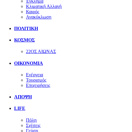
Έγκλημα
Κλιματική Αλλαγή
Καιρός
Ανακύκλωση
ΠΟΛΙΤΙΚΗ
ΚΟΣΜΟΣ
22ΟΣ ΑΙΩΝΑΣ
ΟΙΚΟΝΟΜΙΑ
Ενέργεια
Τουρισμός
Επιχειρήσεις
ΑΠΟΨΗ
LIFE
Πόλη
Σχέσεις
Γεύση