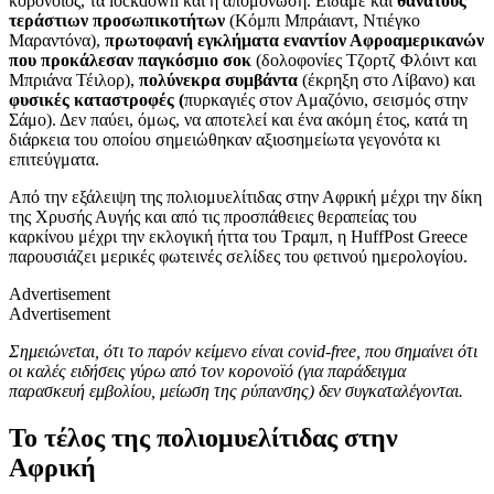
κορονοϊός, τα lockdown και η απομόνωση. Είδαμε και
θανάτους
τεράστιων προσωπικοτήτων
(Κόμπι Μπράιαντ, Ντιέγκο
Μαραντόνα),
πρωτοφανή εγκλήματα εναντίον Αφροαμερικανών
που προκάλεσαν παγκόσμιο σοκ
(δολοφονίες Τζορτζ Φλόιντ και
Μπριάνα Τέιλορ),
πολύνεκρα συμβάντα
(έκρηξη στο Λίβανο) και
φυσικές καταστροφές (
πυρκαγιές στον Αμαζόνιο, σεισμός στην
Σάμο). Δεν παύει, όμως, να αποτελεί και ένα ακόμη έτος, κατά τη
διάρκεια του οποίου σημειώθηκαν αξιοσημείωτα γεγονότα κι
επιτεύγματα.
Από την εξάλειψη της πολιομυελίτιδας στην Αφρική μέχρι την δίκη
της Χρυσής Αυγής και από τις προσπάθειες θεραπείας του
καρκίνου μέχρι την εκλογική ήττα του Τραμπ, η HuffPost Greece
παρουσιάζει μερικές φωτεινές σελίδες του φετινού ημερολογίου.
Advertisement
Advertisement
Σημειώνεται, ότι το παρόν κείμενο είναι covid-free, που σημαίνει ότι
οι καλές ειδήσεις γύρω από τον κορονοϊό (για παράδειγμα
παρασκευή εμβολίου, μείωση της ρύπανσης) δεν συγκαταλέγονται.
Το τέλος της πολιομυελίτιδας στην
Αφρική