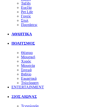
Ταξίδι
Ευεξία
Pet Life
Γονείς
Στυλ
Προτάσεις
ΑΘΛΗΤΙΚΑ
ΠΟΛΙΤΣΜΟΣ
Θέατρο
Μουσική
Χορός
Μουσεία
Σινεμά
Βιβλίο
Εικαστικά
Τηλεόραση
ENTERTAINMENT
22ΟΣ ΑΙΩΝΑΣ
Τεχνολογία