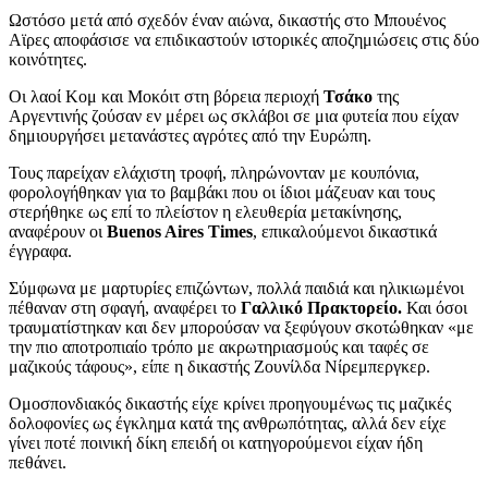
Ωστόσο μετά από σχεδόν έναν αιώνα, δικαστής στο Μπουένος
Αϊρες αποφάσισε να επιδικαστούν ιστορικές αποζημιώσεις στις δύο
κοινότητες.
Οι λαοί Κομ και Mοκόιτ στη βόρεια περιοχή
Τσάκο
της
Αργεντινής ζούσαν εν μέρει ως σκλάβοι σε μια φυτεία που είχαν
δημιουργήσει μετανάστες αγρότες από την Ευρώπη.
Τους παρείχαν ελάχιστη τροφή, πληρώνονταν με κουπόνια,
φορολογήθηκαν για το βαμβάκι που οι ίδιοι μάζευαν και τους
στερήθηκε ως επί το πλείστον η ελευθερία μετακίνησης,
αναφέρουν οι
Buenos Aires Times
, επικαλούμενοι δικαστικά
έγγραφα.
Σύμφωνα με μαρτυρίες επιζώντων, πολλά παιδιά και ηλικιωμένοι
πέθαναν στη σφαγή, αναφέρει το
Γαλλικό Πρακτορείο.
Και όσοι
τραυματίστηκαν και δεν μπορούσαν να ξεφύγουν σκοτώθηκαν «με
την πιο αποτροπιαίο τρόπο με ακρωτηριασμούς και ταφές σε
μαζικούς τάφους», είπε η δικαστής Ζουνίλδα Νίρεμπεργκερ.
Ομοσπονδιακός δικαστής είχε κρίνει προηγουμένως τις μαζικές
δολοφονίες ως έγκλημα κατά της ανθρωπότητας, αλλά δεν είχε
γίνει ποτέ ποινική δίκη επειδή οι κατηγορούμενοι είχαν ήδη
πεθάνει.