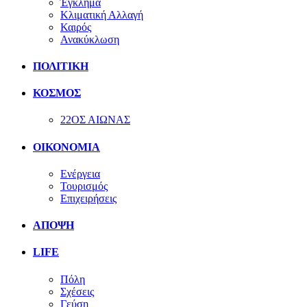
Έγκλημα
Κλιματική Αλλαγή
Καιρός
Ανακύκλωση
ΠΟΛΙΤΙΚΗ
ΚΟΣΜΟΣ
22ΟΣ ΑΙΩΝΑΣ
ΟΙΚΟΝΟΜΙΑ
Ενέργεια
Τουρισμός
Επιχειρήσεις
ΑΠΟΨΗ
LIFE
Πόλη
Σχέσεις
Γεύση