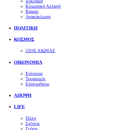
Έγκλημα
Κλιματική Αλλαγή
Καιρός
Ανακύκλωση
ΠΟΛΙΤΙΚΗ
ΚΟΣΜΟΣ
22ΟΣ ΑΙΩΝΑΣ
ΟΙΚΟΝΟΜΙΑ
Ενέργεια
Τουρισμός
Επιχειρήσεις
ΑΠΟΨΗ
LIFE
Πόλη
Σχέσεις
Γεύση