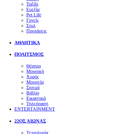
Ταξίδι
Ευεξία
Pet Life
Γονείς
Στυλ
Προτάσεις
ΑΘΛΗΤΙΚΑ
ΠΟΛΙΤΣΜΟΣ
Θέατρο
Μουσική
Χορός
Μουσεία
Σινεμά
Βιβλίο
Εικαστικά
Τηλεόραση
ENTERTAINMENT
22ΟΣ ΑΙΩΝΑΣ
Τεχνολογία