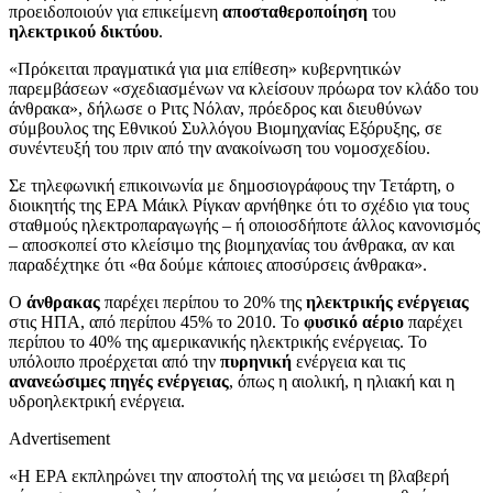
προειδοποιούν για επικείμενη
αποσταθεροποίηση
του
ηλεκτρικού δικτύου
.
«Πρόκειται πραγματικά για μια επίθεση» κυβερνητικών
παρεμβάσεων «σχεδιασμένων να κλείσουν πρόωρα τον κλάδο του
άνθρακα», δήλωσε ο Ριτς Νόλαν, πρόεδρος και διευθύνων
σύμβουλος της Εθνικoύ Συλλόγου Βιομηχανίας Εξόρυξης, σε
συνέντευξή του πριν από την ανακοίνωση του νομοσχεδίου.
Σε τηλεφωνική επικοινωνία με δημοσιογράφους την Τετάρτη, ο
διοικητής της EPA Mάικλ Ρίγκαν αρνήθηκε ότι το σχέδιο για τους
σταθμούς ηλεκτροπαραγωγής – ή οποιοσδήποτε άλλος κανονισμός
– αποσκοπεί στο κλείσιμο της βιομηχανίας του άνθρακα, αν και
παραδέχτηκε ότι «θα δούμε κάποιες αποσύρσεις άνθρακα».
Ο
άνθρακας
παρέχει περίπου το 20% της
ηλεκτρικής ενέργειας
στις ΗΠΑ, από περίπου 45% το 2010. Το
φυσικό αέριο
παρέχει
περίπου το 40% της αμερικανικής ηλεκτρικής ενέργειας. Το
υπόλοιπο προέρχεται από την
πυρηνική
ενέργεια και τις
ανανεώσιμες πηγές ενέργειας
, όπως η αιολική, η ηλιακή και η
υδροηλεκτρική ενέργεια.
Advertisement
«Η EPA εκπληρώνει την αποστολή της να μειώσει τη βλαβερή