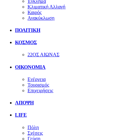
Έγκλημα
Κλιματική Αλλαγή
Καιρός
Ανακύκλωση
ΠΟΛΙΤΙΚΗ
ΚΟΣΜΟΣ
22ΟΣ ΑΙΩΝΑΣ
ΟΙΚΟΝΟΜΙΑ
Ενέργεια
Τουρισμός
Επιχειρήσεις
ΑΠΟΨΗ
LIFE
Πόλη
Σχέσεις
Γεύση