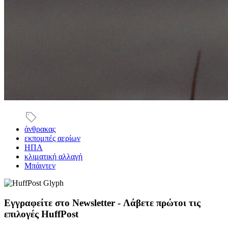
άνθρακας
εκπομπές αερίων
ΗΠΑ
κλιματική αλλαγή
Μπάιντεν
Εγγραφείτε στο Newsletter - Λάβετε πρώτοι τις
επιλογές HuffPost