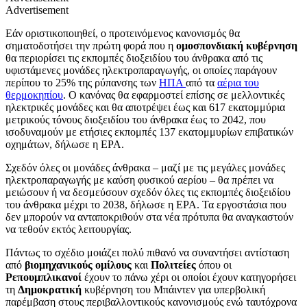
Advertisement
Εάν οριστικοποιηθεί, ο προτεινόμενος κανονισμός θα
σηματοδοτήσει την πρώτη φορά που η
ομοσπονδιακή κυβέρνηση
θα περιορίσει τις εκπομπές διοξειδίου του άνθρακα από τις
υφιστάμενες μονάδες ηλεκτροπαραγωγής, οι οποίες παράγουν
περίπου το 25% της ρύπανσης των
ΗΠΑ
από τα
αέρια του
θερμοκηπίου
. Ο κανόνας θα εφαρμοστεί επίσης σε μελλοντικές
ηλεκτρικές μονάδες και θα αποτρέψει έως και 617 εκατομμύρια
μετρικούς τόνους διοξειδίου του άνθρακα έως το 2042, που
ισοδυναμούν με ετήσιες εκπομπές 137 εκατομμυρίων επιβατικών
οχημάτων, δήλωσε η EPA.
Σχεδόν όλες οι μονάδες άνθρακα – μαζί με τις μεγάλες μονάδες
ηλεκτροπαραγωγής με καύση φυσικού αερίου – θα πρέπει να
μειώσουν ή να δεσμεύσουν σχεδόν όλες τις εκπομπές διοξειδίου
του άνθρακα μέχρι το 2038, δήλωσε η EPA. Τα εργοστάσια που
δεν μπορούν να ανταποκριθούν στα νέα πρότυπα θα αναγκαστούν
να τεθούν εκτός λειτουργίας.
Πάντως το σχέδιο μοιάζει πολύ πιθανό να συναντήσει αντίσταση
από
βιομηχανικούς
ομίλους
και
Πολιτείες
όπου οι
Ρεπουμπλικανοί
έχουν το πάνω χέρι οι οποίοι έχουν κατηγορήσει
τη
Δημοκρατική
κυβέρνηση του Μπάιντεν για υπερβολική
παρέμβαση στους περιβαλλοντικούς κανονισμούς ενώ ταυτόχρονα