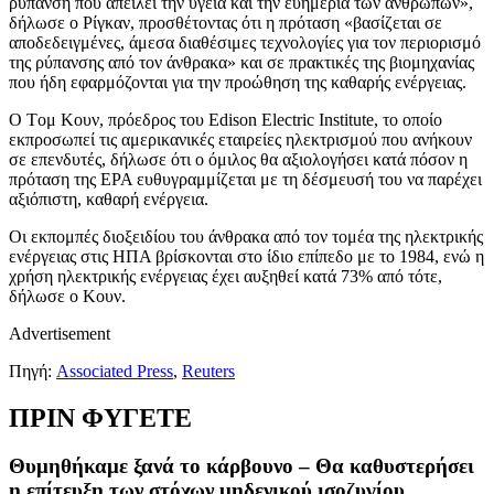
ρύπανση που απειλεί την υγεία και την ευημερία των ανθρώπων»,
δήλωσε ο Ρίγκαν, προσθέτοντας ότι η πρόταση «βασίζεται σε
αποδεδειγμένες, άμεσα διαθέσιμες τεχνολογίες για τον περιορισμό
της ρύπανσης από τον άνθρακα» και σε πρακτικές της βιομηχανίας
που ήδη εφαρμόζονται για την προώθηση της καθαρής ενέργειας.
Ο Tομ Kουν, πρόεδρος του Edison Electric Institute, το οποίο
εκπροσωπεί τις αμερικανικές εταιρείες ηλεκτρισμού που ανήκουν
σε επενδυτές, δήλωσε ότι ο όμιλος θα αξιολογήσει κατά πόσον η
πρόταση της EPA ευθυγραμμίζεται με τη δέσμευσή του να παρέχει
αξιόπιστη, καθαρή ενέργεια.
Οι εκπομπές διοξειδίου του άνθρακα από τον τομέα της ηλεκτρικής
ενέργειας στις ΗΠΑ βρίσκονται στο ίδιο επίπεδο με το 1984, ενώ η
χρήση ηλεκτρικής ενέργειας έχει αυξηθεί κατά 73% από τότε,
δήλωσε ο Κουν.
Advertisement
Πηγή:
Associated Press
,
Reuters
ΠΡΙΝ ΦΥΓΕΤΕ
Θυμηθήκαμε ξανά το κάρβουνο – Θα καθυστερήσει
η επίτευξη των στόχων μηδενικού ισοζυγίου