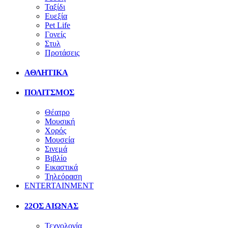
Ταξίδι
Ευεξία
Pet Life
Γονείς
Στυλ
Προτάσεις
ΑΘΛΗΤΙΚΑ
ΠΟΛΙΤΣΜΟΣ
Θέατρο
Μουσική
Χορός
Μουσεία
Σινεμά
Βιβλίο
Εικαστικά
Τηλεόραση
ENTERTAINMENT
22ΟΣ ΑΙΩΝΑΣ
Τεχνολογία