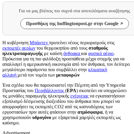
Για να μας βλέπεις πιο συχνά στα αποτελέσματα αναζήτησης
Προσθήκη της huffingtonpost.gr στην Google
Η κυβέρνηση
Μπάιντεν
προτείνει νέους περιορισμούς στις
εκπομπές αερίων
του θερμοκηπίου από τους
σταθμούς
ηλεκτροπαραγωγής
με καύση
άνθρακα
και
φυσικό αέριο
.
Πρόκειται για τη πιο φιλόδοξη προσπάθεια μέχρι στιγμής για να
απαλλαγεί η αμερικανική οικονομία από τον άνθρακα, τον δεύτερο
μεγαλύτερο παράγοντα που συμβάλλει στην
κλιματική
αλλαγή
μετά τον τομέα των
μεταφορών
Ένα σχέδιο που θα παρουσιαστεί την Πέμπτη από την Υπηρεσία
Προστασίας του
Περιβάλλοντος
(
ΕPA
) σκοπεύει να υποχρεώσει
τις μονάδες παραγωγής ηλεκτρικής
ενέργειας
να εγκαταστήσουν
εξοπλισμό δέσμευσης διοξειδίου του άνθρακα που μπορεί να
απορροφήσει τις εκπομπές CO2 από τις καπνοδόχους των
εργοστασίων πριν αυτές φτάσουν στην
ατμόσφαιρα
, ή να
χρησιμοποιούν
υδρογόνο
με εξαιρετικά χαμηλές εκπομπές ως
καύσιμο.
Advertisement