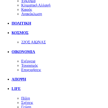
Έγκλημα
Κλιματική Αλλαγή
Καιρός
Ανακύκλωση
ΠΟΛΙΤΙΚΗ
ΚΟΣΜΟΣ
22ΟΣ ΑΙΩΝΑΣ
ΟΙΚΟΝΟΜΙΑ
Ενέργεια
Τουρισμός
Επιχειρήσεις
ΑΠΟΨΗ
LIFE
Πόλη
Σχέσεις
Γεύση