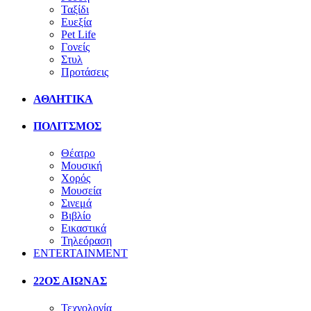
Ταξίδι
Ευεξία
Pet Life
Γονείς
Στυλ
Προτάσεις
ΑΘΛΗΤΙΚΑ
ΠΟΛΙΤΣΜΟΣ
Θέατρο
Μουσική
Χορός
Μουσεία
Σινεμά
Βιβλίο
Εικαστικά
Τηλεόραση
ENTERTAINMENT
22ΟΣ ΑΙΩΝΑΣ
Τεχνολογία