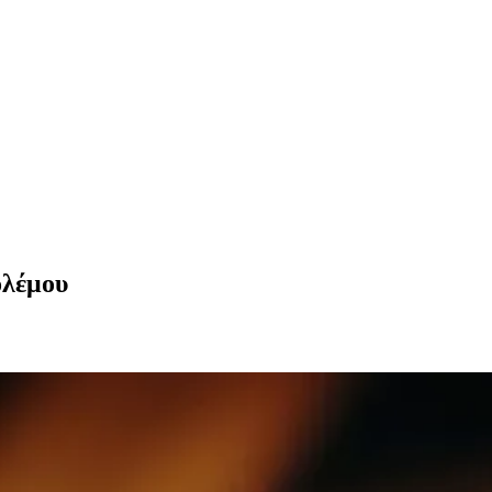
ολέμου