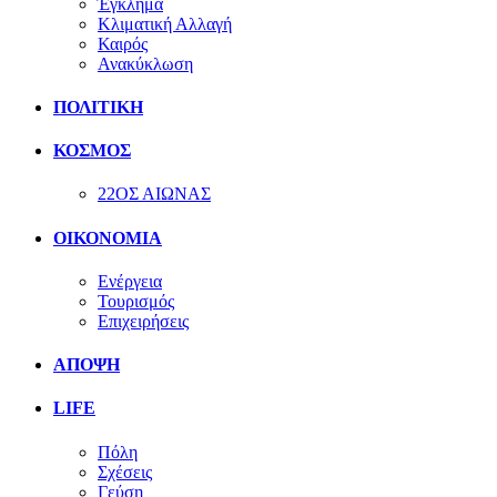
Έγκλημα
Κλιματική Αλλαγή
Καιρός
Ανακύκλωση
ΠΟΛΙΤΙΚΗ
ΚΟΣΜΟΣ
22ΟΣ ΑΙΩΝΑΣ
ΟΙΚΟΝΟΜΙΑ
Ενέργεια
Τουρισμός
Επιχειρήσεις
ΑΠΟΨΗ
LIFE
Πόλη
Σχέσεις
Γεύση