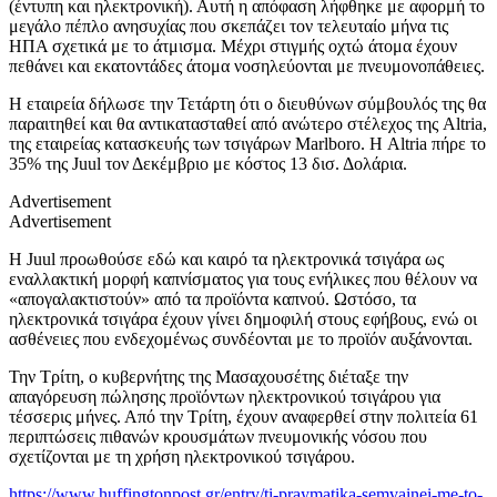
(έντυπη και ηλεκτρονική). Αυτή η απόφαση λήφθηκε με αφορμή το
μεγάλο πέπλο ανησυχίας που σκεπάζει τον τελευταίο μήνα τις
ΗΠΑ σχετικά με το άτμισμα. Μέχρι στιγμής οχτώ άτομα έχουν
πεθάνει και εκατοντάδες άτομα νοσηλεύονται με πνευμονοπάθειες.
Η εταιρεία δήλωσε την Τετάρτη ότι ο διευθύνων σύμβουλός της θα
παραιτηθεί και θα αντικατασταθεί από ανώτερο στέλεχος της Altria,
της εταιρείας κατασκευής των τσιγάρων Marlboro. Η Altria πήρε το
35% της Juul τον Δεκέμβριο με κόστος 13 δισ. Δολάρια.
Advertisement
Advertisement
Η Juul προωθούσε εδώ και καιρό τα ηλεκτρονικά τσιγάρα ως
εναλλακτική μορφή καπνίσματος για τους ενήλικες που θέλουν να
«απογαλακτιστούν» από τα προϊόντα καπνού. Ωστόσο, τα
ηλεκτρονικά τσιγάρα έχουν γίνει δημοφιλή στους εφήβους, ενώ οι
ασθένειες που ενδεχομένως συνδέονται με το προϊόν αυξάνονται.
Την Τρίτη, ο κυβερνήτης της Μασαχουσέτης διέταξε την
απαγόρευση πώλησης προϊόντων ηλεκτρονικού τσιγάρου για
τέσσερις μήνες. Από την Τρίτη, έχουν αναφερθεί στην πολιτεία 61
περιπτώσεις πιθανών κρουσμάτων πνευμονικής νόσου που
σχετίζονται με τη χρήση ηλεκτρονικού τσιγάρου.
https://www.huffingtonpost.gr/entry/ti-praymatika-semvainei-me-to-