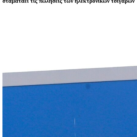
σταματάει τις πωλήσεις των ηλεκτρονικών τσιγάρων