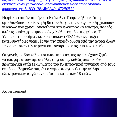
elektroniko-tsiyaro-deo-ellenes-katheyetes-pneemonoloyias-
apantoen_gr_5d839138e4b0849d4725057f
Νωρίτερα αυτόν το μήνα, ο Ντόναλντ Τραμπ δήλωσε ότι η
ομοσπονδιακή κυβέρνηση θα δράσει για την απαγόρευση χιλιάδων
γεύσεων που χρησιμοποιούνται στα ηλεκτρονικά τσιγάρα, πολλές
από τις οποίες χρησιμοποιούν χιλιάδες έφηβοι της χώρας. Η
Υπηρεσία Τροφίμων και Φαρμάκων (FDA) θα αναπτύξει
κατευθυντήριες γραμμές για την απομάκρυνση από την αγορά όλων
των αρωμάτων ηλεκτρονικού τσιγάρου εκτός από τον καπνό.
Oι γονείς, οι δάσκαλοι και υποστηρικτές της υγείας έχουν ζητήσει
να απαγορευτούν άμεσα όλες οι γεύσεις, καθώς αποτελούν
πρωταρχική αιτία ξεκινήματος του ηλεκτρονικού τσιγάρου από τους
έφηβους. Σημειώνεται, ότι ο νόμος απαγορεύει την πώληση
ηλεκτρονικών τσιγάρων σε άτομα κάτω των 18 ετών.
Advertisement