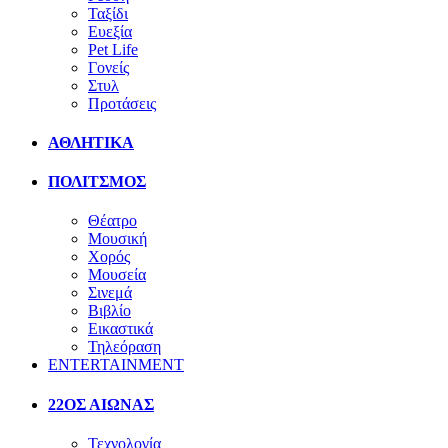
Ταξίδι
Ευεξία
Pet Life
Γονείς
Στυλ
Προτάσεις
ΑΘΛΗΤΙΚΑ
ΠΟΛΙΤΣΜΟΣ
Θέατρο
Μουσική
Χορός
Μουσεία
Σινεμά
Βιβλίο
Εικαστικά
Τηλεόραση
ENTERTAINMENT
22ΟΣ ΑΙΩΝΑΣ
Τεχνολογία