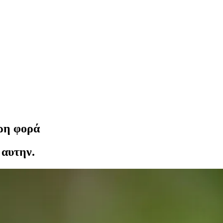
ερη φορά
 αυτην.