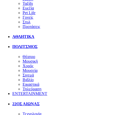
Ταξίδι
Ευεξία
Pet Life
Γονείς
Στυλ
Προτάσεις
ΑΘΛΗΤΙΚΑ
ΠΟΛΙΤΣΜΟΣ
Θέατρο
Μουσική
Χορός
Μουσεία
Σινεμά
Βιβλίο
Εικαστικά
Τηλεόραση
ENTERTAINMENT
22ΟΣ ΑΙΩΝΑΣ
Τεχνολογία