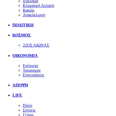
Έγκλημα
Κλιματική Αλλαγή
Καιρός
Ανακύκλωση
ΠΟΛΙΤΙΚΗ
ΚΟΣΜΟΣ
22ΟΣ ΑΙΩΝΑΣ
ΟΙΚΟΝΟΜΙΑ
Ενέργεια
Τουρισμός
Επιχειρήσεις
ΑΠΟΨΗ
LIFE
Πόλη
Σχέσεις
Γεύση