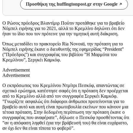
Προσθήκη της huffingtonpost.gr στην Google
Ο Ρώσος πρόεδρος Βλαντίμιρ Πούτιν προτάθηκε για το βραβείο
Νόμπελ ειρήνης για το 2021, αλλά το Κρεμλίνο δηλώνει ότι δεν
ήταν το ίδιο που τον πρότεινε για την τιμητική αυτή διάκριση.
Όπως μεταδίδει το πρακτορείο Ria Novosti, την πρόταση για το
Νόμπελ ειρήνης έκανε ο διευθυντής της εφημερίδας “President”
(”Πρόεδρος”) και συγγραφέας του βιβλίου ”Η Μαρμότα του
Κρεμλίνου”, Σεργκέι Καμκόφ.
Advertisement
Advertisement
Ο εκπρόσωπος του Κρεμλίνου Ντμίτρι Πεσκόφ, απαντώντας σε
σχετικό ερώτημα, κατέστησε σαφές ότι η πρόταση δεν προέρχεται
από το Κρεμλίνο αλλά από τον συγγραφέα Σεργκέι Καμκόφ.
”Γνωρίζετε ασφαλώς ότι διάφοροι άνθρωποι προτείνονται για το
βραβείο αυτό και αυτή είναι πρωτοβουλία εκείνων που κάνουν μια
τέτοια πρόταση. Στην δεδομένη περίπτωση την πρόταση έκανε ο
συγγραφέας που αναφέρατε”, δήλωσε ο Πεσκόφ προσθέτοντας ότι
”αν η απόφαση ληφθεί (για την βράβευσή του) θα είναι ευχάριστο,
αν όχι δεν θα είναι τίποτα το φοβερό”.