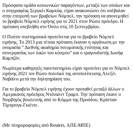
Πρόσφατα ομάδα κοινωνικών παραγόντων, μεταξύ των οποίων και
ο συγγραφέας Σεργκέι Καμκόφ, είχαν ανακοινώσει ότι υπέβαλαν
στην επιτροπή των βραβείων Νόμπελ, την πρόταση να απονεμηθεί
το βραβείο Νόμπελ ειρήνης για το 2021 στον Ρώσο πρόεδρο. Η
πρόταση υπεβλήθη στο Όσλο στις 10 Σεπτεμβρίου.
Ο Πούτιν συστηματικά προτείνεται για το βραβείο Νόμπελ
ειρήνης. Το 2013 μια τέτοια πρόταση έκαναν η οργάνωση με την
ονομασία ” Διεθνής ακαδημία πνευματικής ενότητας και
συνεργασίας των λαών του κόσμου” και ο τραγουδιστής Ιωσήφ
Καμπζόν.
Νωρίτερα καθηγητές πανεπιστημίου είχαν προτείνει για το Νόμπελ
ειρήνης 2021 τον Ρώσο πολιτικό της αντιπολίτευσης Αλεξέι
Ναβάλνι μετά την δηλητηρίαση του.
Για το βραβείο Νόμπελ ειρήνης έχουν προταθεί μεταξύ άλλων ο
Αμερικανός πρόεδρος Ντόναλντ Τραμπ. Την πρόταση έκανε ο
Νορβηγός βουλευτής από το Κόμμα της Προόδου, Κρίστιαν
Τίμπρινγκ-Γκιέντε.
(Με πληροροφορίες από Reuters, ΑΠΕ-ΜΠΕ)