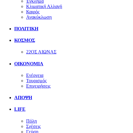
Έγκλημα
Κλιματική Αλλαγή
Καιρός
Ανακύκλωση
ΠΟΛΙΤΙΚΗ
ΚΟΣΜΟΣ
22ΟΣ ΑΙΩΝΑΣ
ΟΙΚΟΝΟΜΙΑ
Ενέργεια
Τουρισμός
Επιχειρήσεις
ΑΠΟΨΗ
LIFE
Πόλη
Σχέσεις
Γεύση