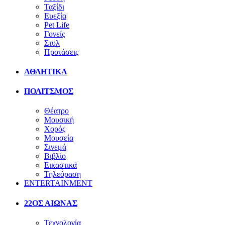
Ταξίδι
Ευεξία
Pet Life
Γονείς
Στυλ
Προτάσεις
ΑΘΛΗΤΙΚΑ
ΠΟΛΙΤΣΜΟΣ
Θέατρο
Μουσική
Χορός
Μουσεία
Σινεμά
Βιβλίο
Εικαστικά
Τηλεόραση
ENTERTAINMENT
22ΟΣ ΑΙΩΝΑΣ
Τεχνολογία