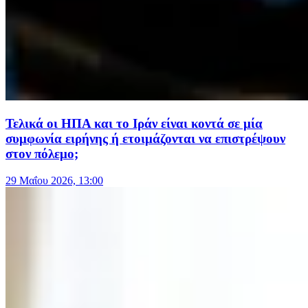
Τελικά οι ΗΠΑ και το Ιράν είναι κοντά σε μία
συμφωνία ειρήνης ή ετοιμάζονται να επιστρέψουν
στον πόλεμο;
29 Μαΐου 2026, 13:00