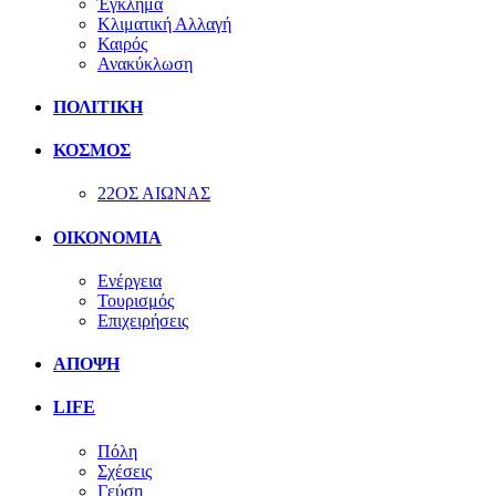
Έγκλημα
Κλιματική Αλλαγή
Καιρός
Ανακύκλωση
ΠΟΛΙΤΙΚΗ
ΚΟΣΜΟΣ
22ΟΣ ΑΙΩΝΑΣ
ΟΙΚΟΝΟΜΙΑ
Ενέργεια
Τουρισμός
Επιχειρήσεις
ΑΠΟΨΗ
LIFE
Πόλη
Σχέσεις
Γεύση