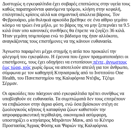
Δυστυχώς η εγκεφαλίτιδα έχει σοβαρές επιπτώσεις στην υγεία τους
καθώς παρατηρούνται φαινόμενα τρόμου, κλήση στην κεφαλή,
επιληπτικές κρίσεις αλλά και σημαντική απώλεια βάρους. Τον
Φεβρουάριο, μία θυληκιά αρκούδα βρέθηκε σε ένα αίθριο γεμάτο
κόσμο να τρώει ένα μήλο, με το βάρος της να μην ξεπερνάει τα 9.5
κιλά όταν υπο κανονικές συνθήκες θα έπρεπε να ζυγίζει 36 κιλά.
Ήταν γεμάτη τσιμπούρια ενώ το βάδισμα της ήταν αλλόκοτο,
αναγκάζοντας τους επιστήμονες να της κάνουν ευθανασία.
Άγνωστο παραμένει μέχρι στιγμής η αιτία που προκαλεί την
φλεγομή του εγκεφάλου. Η έρευνα που έχουν πραγματοποιήσει οι
επιστήμονες, τους έχει οδηγήσει να εντοπίσουν
πέντε, άγνωστους
έως τώρα, ιούς
χωρίς όμως να αποτελούν απειλή για τον άνθρωπο,
σύμφωνα με τον καθηγητή Κτηνιατρικής από το Ινστιτούτο One
Health, του Πανεπιστημίου της Καλιφόρνια Ντέιβις, Τζέιμι
Σέρμαν.
Οι αρκούδες που πάσχουν από εγκεφαλίτιδα πρέπει συνήθως να
υποβληθούν σε ευθανασία. Τα συμπτώματά δεν τους επιτρέπουν
να επιβιώσουν στην άγρια φύση, ενώ όσα βρίσκουν στέγη σε
ζωολογικούς κήπους ή καταφύγια ζώων καθιστούν την
ιατροφαρμακευτική περίθαλψη, οικονομικά ασύμφορη,
υποστηρίζει ο κτηνίατρος Μπράντον Μανκ, από το Κέντρο
Προστασίας Άγριας Φύσης και Ψαριών της Καλιφόρνια.