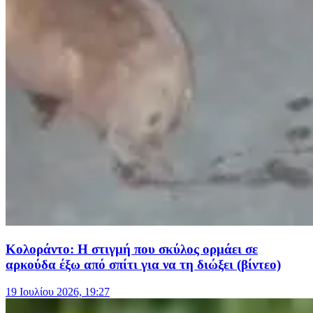
Κολοράντο: Η στιγμή που σκύλος ορμάει σε
αρκούδα έξω από σπίτι για να τη διώξει (βίντεο)
19 Ιουλίου 2026, 19:27