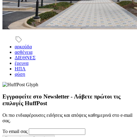
αρκούδα
ασθένεια
ΔΙΕΘΝΕΣ
έρευνα
ΗΠΑ
φύση
Εγγραφείτε στο Newsletter - Λάβετε πρώτοι τις
επιλογές HuffPost
Οι πιο ενδιαφέρουσες ειδήσεις και απόψεις καθημερινά στο e-mail
σας.
Το email σας