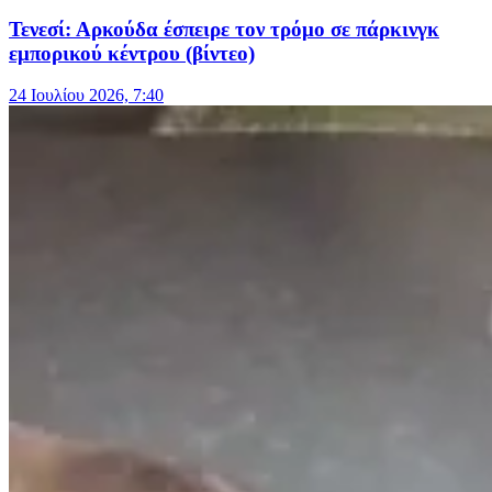
Τενεσί: Αρκούδα έσπειρε τον τρόμο σε πάρκινγκ
εμπορικού κέντρου (βίντεο)
24 Ιουλίου 2026, 7:40