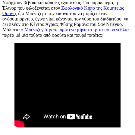
Υπάρχουν βέβαια και κάποιες εξαιρέσεις. Για παράδειγμα, η
Έλινορ που φιλοξενείται στον
Ζωολογικό Κήπο της Κομητείας
Όραντζ
ή ο Μπέντζι με την εικόνα του να μυρίζει έναν
σνόουμπορντερ, έγινε viral κάνοντας τον γύρο του διαδικτύου, να
ζει πλέον στο Κέντρο Άγριας Φύσης Ραμόνα του Σαν Ντιέγκο.
Μάλιστα
ο Μπέντζι γιότρασε πριν ένα μήνα τα τρίτα του γενέθλια
παρέα μέ μία τούρτα από φρούτα και πουρέ πατάτας.