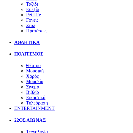
Ταξίδι
Ευεξία
Pet Life
Γονείς
Στυλ
Προτάσεις
ΑΘΛΗΤΙΚΑ
ΠΟΛΙΤΣΜΟΣ
Θέατρο
Μουσική
Χορός
Μουσεία
Σινεμά
Βιβλίο
Εικαστικά
Τηλεόραση
ENTERTAINMENT
22ΟΣ ΑΙΩΝΑΣ
Τεχνολογία