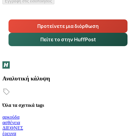
Εγγραφή στις ειδοποιήσεις
Προτείνετε μια διόρθωση
Πείτε το στην HuffPost
Αναλυτική κάλυψη
Όλα τα σχετικά tags
αρκούδα
ασθένεια
ΔΙΕΘΝΕΣ
έρευνα