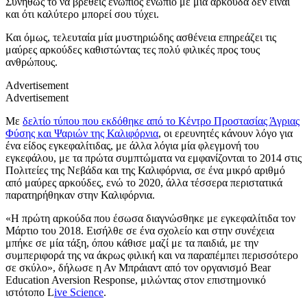
Συνήθως το να βρεθείς ενώπιος ενωπίο με μια αρκούδα δεν είναι
και ότι καλύτερο μπορεί σου τύχει.
Και όμως, τελευταία μία μυστηριώδης ασθένεια επηρεάζει τις
μαύρες αρκούδες καθιστώντας τες πολύ φιλικές προς τους
ανθρώπους.
Advertisement
Advertisement
Με
δελτίο τύπου που εκδόθηκε από το Κέντρο Προστασίας Άγριας
Φύσης και Ψαριών της Καλιφόρνια
, οι ερευνητές κάνουν λόγο για
ένα είδος εγκεφαλίτιδας, με άλλα λόγια μία φλεγμονή του
εγκεφάλου, με τα πρώτα συμπτώματα να εμφανίζονται το 2014 στις
Πολιτείες της Νεβάδα και της Καλιφόρνια, σε ένα μικρό αριθμό
από μαύρες αρκούδες, ενώ το 2020, άλλα τέσσερα περιστατικά
παρατηρήθηκαν στην Καλιφόρνια.
«Η πρώτη αρκούδα που έσωσα διαγνώσθηκε με εγκεφαλίτιδα τον
Μάρτιο του 2018. Εισήλθε σε ένα σχολείο και στην συνέχεια
μπήκε σε μία τάξη, όπου κάθισε μαζί με τα παιδιά, με την
συμπεριφορά της να άκρως φιλική και να παραπέμπει περισσότερο
σε σκύλο», δήλωσε η Αν Μπράιαντ από τον οργανισμό Bear
Education Aversion Response, μιλώντας στον επιστημονικό
ιστότοπο L
ive Science
.