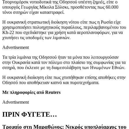
Τσορνομόρσκ νοτιοδυτικά της Οδησσού υπέστη ζημιές, είπε ο
υπουργός Γεωργίας Μίκολα Σόλσκι, προσθέτοντας πως 60.000
τόνοι σιτηρών είχαν καταστραφεί.
Η ουκρανική στρατιωτική διοίκηση νότου είπε πως η Ρωσία είχε
χρησιμοποιήσει πολυηχητικούς πυραύλους, περιλαμβανομένου του
Kh-22
που σχεδιάστηκε για χρήση κατά αεροπλανοφόρων, για να
χτυπήσει τις υποδομές των λιμανιών.
Advertisement
Τα τρία λιμάνια της Οδησσού ήταν τα μόνα που λειτουργούσαν
στην Ουκρανία κατά τον πόλεμο στο πλαίσιο της συμφωνίας για τα
σιτηρά, που έκλεισε με τη διαμεσολάβηση των Ηνωμένων Εθνών.
Η ουκρανική διοίκηση είπε πως χτυπήθηκαν επίσης αποθήκες στην
Οδησσό που αποθήκευαν καπνό και πυροτεχνήματα.
Με πληροφορίες από Reuters
Advertisement
ΠΡΙΝ ΦΥΓΕΤΕ…
Τροχαίο στη Μαραθώνος: Νεκρός υποπλοίαρχος του