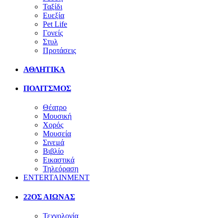
Ταξίδι
Ευεξία
Pet Life
Γονείς
Στυλ
Προτάσεις
ΑΘΛΗΤΙΚΑ
ΠΟΛΙΤΣΜΟΣ
Θέατρο
Μουσική
Χορός
Μουσεία
Σινεμά
Βιβλίο
Εικαστικά
Τηλεόραση
ENTERTAINMENT
22ΟΣ ΑΙΩΝΑΣ
Τεχνολογία