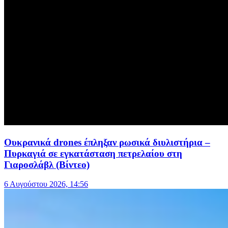
Ουκρανικά drones έπληξαν ρωσικά διυλιστήρια –
Πυρκαγιά σε εγκατάσταση πετρελαίου στη
Γιαροσλάβλ (Βίντεο)
6 Αυγούστου 2026, 14:56