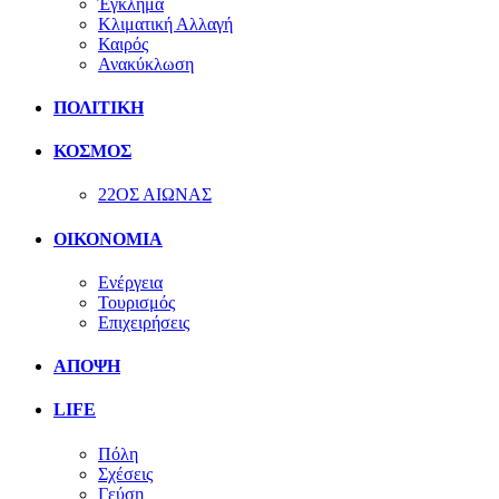
Έγκλημα
Κλιματική Αλλαγή
Καιρός
Ανακύκλωση
ΠΟΛΙΤΙΚΗ
ΚΟΣΜΟΣ
22ΟΣ ΑΙΩΝΑΣ
ΟΙΚΟΝΟΜΙΑ
Ενέργεια
Τουρισμός
Επιχειρήσεις
ΑΠΟΨΗ
LIFE
Πόλη
Σχέσεις
Γεύση