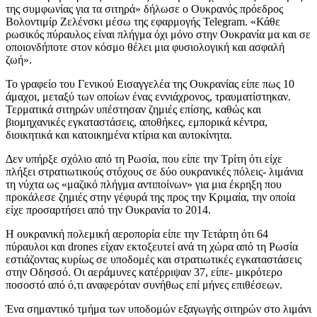
της συμφωνίας για τα σιτηρά» δήλωσε ο Ουκρανός πρόεδρος
Βολοντιμίρ Ζελένσκι μέσω της εφαρμογής
Telegram.
«Κάθε
ρωσικός πύραυλος είναι πλήγμα όχι μόνο στην Ουκρανία μα και σε
οποιονδήποτε στον κόσμο θέλει μια φυσιολογική και ασφαλή
ζωή».
Το γραφείο του Γενικού Εισαγγελέα της Ουκρανίας είπε πως 10
άμαχοι, μεταξύ των οποίων ένας εννιάχρονος, τραυματίστηκαν.
Τερματικά σιτηρών υπέστησαν ζημιές επίσης, καθώς και
βιομηχανικές εγκαταστάσεις, αποθήκες, εμπορικά κέντρα,
διοικητικά και κατοικημένα κτίρια και αυτοκίνητα.
Δεν υπήρξε σχόλιο από τη Ρωσία, που είπε την Τρίτη ότι είχε
πλήξει στρατιωτικούς στόχους σε δύο ουκρανικές πόλεις- λιμάνια
τη νύχτα ως «μαζικό πλήγμα αντιποίνων» για μια έκρηξη που
προκάλεσε ζημιές στην γέφυρά της προς την Κριμαία, την οποία
είχε προσαρτήσει από την Ουκρανία το 2014.
Η ουκρανική πολεμική αεροπορία είπε την Τετάρτη ότι 64
πύραυλοι και
drones
είχαν εκτοξευτεί ανά τη χώρα από τη Ρωσία
εστιάζοντας κυρίως σε υποδομές και στρατιωτικές εγκαταστάσεις
στην Οδησσό. Οι αεράμυνες κατέρριψαν 37, είπε- μικρότερο
ποσοστό από ό,τι αναφερόταν συνήθως επί μήνες επιθέσεων.
Ένα σημαντικό τμήμα των υποδομών εξαγωγής σιτηρών στο λιμάνι