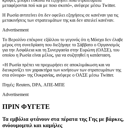
κρύψει, μπορεί εύκολα να εξηγήσει ποια στρατεύματα
μεταφέρονται πού και με ποιο σκοπό», ανέφερε μέσω Twitter.
Η Ρωσία αντιτείνει ότι δεν οφείλει εξηγήσεις σε κανέναν για τις
μετακινήσεις των στρατευμάτων της και δεν απειλεί κανέναν.
Advertisement
Το Βερολίνο επέκρινε εξάλλου το γεγονός ότι η Μόσχα δεν έλαβε
μέρος στη συνεδρίαση που διεξήγαγε το Σάββατο ο Οργανισμός
για την Ασφάλεια και τη Συνεργασία στην Ευρώπη (ΟΑΣΕ), του
οποίου η Ρωσία είναι μέλος, για να συζητηθεί η κατάσταση.
«Η Ρωσία πρέπει να προχωρήσει σε αποκλιμάκωση και να
διευκρινίζει τον χαρακτήρα των κινήσεων των στρατευμάτων της
στα σύνορα» της Ουκρανίας, ανέφερε ο ΟΑΣΕ μέσω Twitter.
Πηγές: Reuters, DPA, ΑΠΕ-ΜΠΕ
Advertisement
ΠΡΙΝ ΦΥΓΕΤΕ
Τα εμβόλια φτάνουν στα πέρατα της Γης με βάρκες,
σνόουμομπιλ και καμήλες