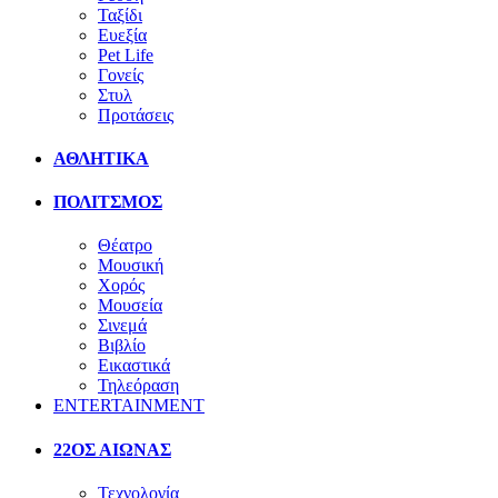
Ταξίδι
Ευεξία
Pet Life
Γονείς
Στυλ
Προτάσεις
ΑΘΛΗΤΙΚΑ
ΠΟΛΙΤΣΜΟΣ
Θέατρο
Μουσική
Χορός
Μουσεία
Σινεμά
Βιβλίο
Εικαστικά
Τηλεόραση
ENTERTAINMENT
22ΟΣ ΑΙΩΝΑΣ
Τεχνολογία