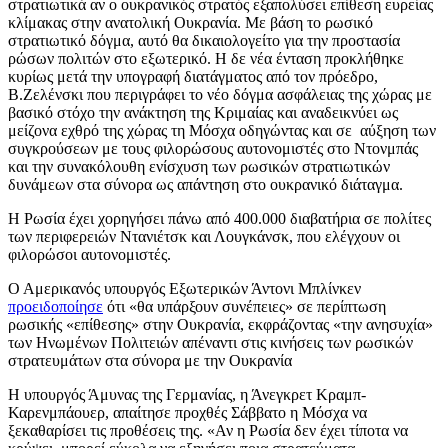
στρατιωτικά αν ο ουκρανικός στρατός εξαπολύσει επίθεση ευρείας
κλίμακας στην ανατολική Ουκρανία. Με βάση το ρωσικό
στρατιωτικό δόγμα, αυτό θα δικαιολογείτο για την προστασία
ρώσων πολιτών στο εξωτερικό. Η δε νέα ένταση προκλήθηκε
κυρίως μετά την υπογραφή διατάγματος από τον πρόεδρο,
Β.Ζελένσκι που περιγράφει το νέο δόγμα ασφάλειας της χώρας με
βασικό στόχο την ανάκτηση της Κριμαίας και αναδεικνύει ως
μείζονα εχθρό της χώρας τη Μόσχα οδηγώντας και σε αύξηση των
συγκρούσεων με τους φιλορώσους αυτονομιστές στο Ντονμπάς
και την συνακόλουθη ενίσχυση των ρωσικών στρατιωτικών
δυνάμεων στα σύνορα ως απάντηση στο ουκρανικό διάταγμα.
Η Ρωσία έχει χορηγήσει πάνω από 400.000 διαβατήρια σε πολίτες
των περιφερειών Ντανιέτσκ και Λουγκάνσκ, που ελέγχουν οι
φιλορώσοι αυτονομιστές.
Ο Αμερικανός υπουργός Εξωτερικών Άντονι Μπλίνκεν
προειδοποίησε
ότι «θα υπάρξουν συνέπειες» σε περίπτωση
ρωσικής «επίθεσης» στην Ουκρανία, εκφράζοντας «την ανησυχία»
των Ηνωμένων Πολιτειών απέναντι στις κινήσεις των ρωσικών
στρατευμάτων στα σύνορα με την Ουκρανία
Η υπουργός Άμυνας της Γερμανίας, η Άνεγκρετ Κραμπ-
Καρενμπάουερ, απαίτησε προχθές Σάββατο η Μόσχα να
ξεκαθαρίσει τις προθέσεις της. «Αν η Ρωσία δεν έχει τίποτα να