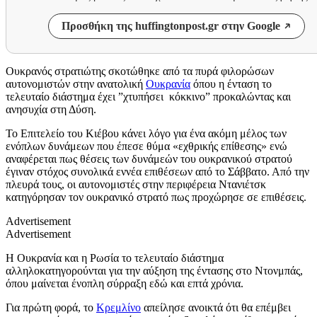
Προσθήκη της huffingtonpost.gr στην Google
Oυκρανός στρατιώτης σκοτώθηκε από τα πυρά φιλορώσων
αυτονομιστών στην ανατολική
Ουκρανία
όπου η ένταση το
τελευταίο διάστημα έχει ”χτυπήσει κόκκινο” προκαλώντας και
ανησυχία στη Δύση.
Το Επιτελείο του Κιέβου κάνει λόγο για ένα ακόμη μέλος των
ενόπλων δυνάμεων που έπεσε θύμα «εχθρικής επίθεσης» ενώ
αναφέρεται πως θέσεις των δυνάμεών του ουκρανικού στρατού
έγιναν στόχος συνολικά εννέα επιθέσεων από το Σάββατο. Από την
πλευρά τους, οι αυτονομιστές στην περιφέρεια Ντανιέτσκ
κατηγόρησαν τον ουκρανικό στρατό πως προχώρησε σε επιθέσεις.
Advertisement
Advertisement
Η Ουκρανία και η Ρωσία το τελευταίο διάστημα
αλληλοκατηγορούνται για την αύξηση της έντασης στο Ντονμπάς,
όπου μαίνεται ένοπλη σύρραξη εδώ και επτά χρόνια.
Για πρώτη φορά, το
Κρεμλίνο
απείλησε ανοικτά ότι θα επέμβει