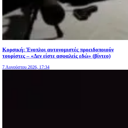
Κορσική: Ένοπλοι αυτονομιστές προειδοποιούν
τουρίστες – «Δεν είστε ασφαλείς εδώ» (βίντεο)
7 Αυγούστου 2026, 17:34