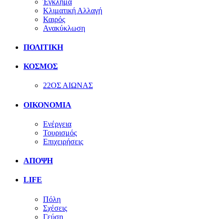
Έγκλημα
Κλιματική Αλλαγή
Καιρός
Ανακύκλωση
ΠΟΛΙΤΙΚΗ
ΚΟΣΜΟΣ
22ΟΣ ΑΙΩΝΑΣ
ΟΙΚΟΝΟΜΙΑ
Ενέργεια
Τουρισμός
Επιχειρήσεις
ΑΠΟΨΗ
LIFE
Πόλη
Σχέσεις
Γεύση