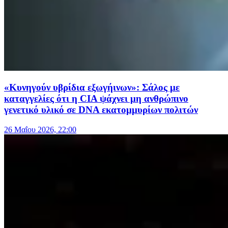
«Κυνηγούν υβρίδια εξωγήινων»: Σάλος με
καταγγελίες ότι η CIA ψάχνει μη ανθρώπινο
γενετικό υλικό σε DNA εκατομμυρίων πολιτών
26 Μαΐου 2026, 22:00