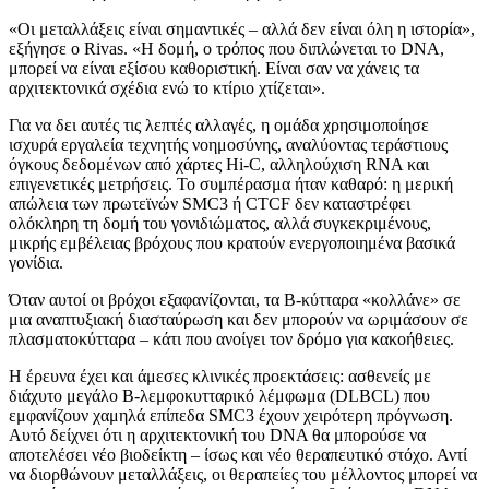
«Οι μεταλλάξεις είναι σημαντικές – αλλά δεν είναι όλη η ιστορία»,
εξήγησε ο Rivas. «Η δομή, ο τρόπος που διπλώνεται το DNA,
μπορεί να είναι εξίσου καθοριστική. Είναι σαν να χάνεις τα
αρχιτεκτονικά σχέδια ενώ το κτίριο χτίζεται».
Για να δει αυτές τις λεπτές αλλαγές, η ομάδα χρησιμοποίησε
ισχυρά εργαλεία τεχνητής νοημοσύνης, αναλύοντας τεράστιους
όγκους δεδομένων από χάρτες Hi-C, αλληλούχιση RNA και
επιγενετικές μετρήσεις. Το συμπέρασμα ήταν καθαρό: η μερική
απώλεια των πρωτεϊνών SMC3 ή CTCF δεν καταστρέφει
ολόκληρη τη δομή του γονιδιώματος, αλλά συγκεκριμένους,
μικρής εμβέλειας βρόχους που κρατούν ενεργοποιημένα βασικά
γονίδια.
Όταν αυτοί οι βρόχοι εξαφανίζονται, τα Β-κύτταρα «κολλάνε» σε
μια αναπτυξιακή διασταύρωση και δεν μπορούν να ωριμάσουν σε
πλασματοκύτταρα – κάτι που ανοίγει τον δρόμο για κακοήθειες.
Η έρευνα έχει και άμεσες κλινικές προεκτάσεις: ασθενείς με
διάχυτο μεγάλο Β-λεμφοκυτταρικό λέμφωμα (DLBCL) που
εμφανίζουν χαμηλά επίπεδα SMC3 έχουν χειρότερη πρόγνωση.
Αυτό δείχνει ότι η αρχιτεκτονική του DNA θα μπορούσε να
αποτελέσει νέο βιοδείκτη – ίσως και νέο θεραπευτικό στόχο. Αντί
να διορθώνουν μεταλλάξεις, οι θεραπείες του μέλλοντος μπορεί να