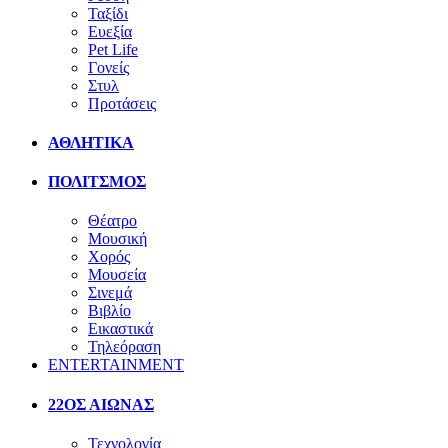
Ταξίδι
Ευεξία
Pet Life
Γονείς
Στυλ
Προτάσεις
ΑΘΛΗΤΙΚΑ
ΠΟΛΙΤΣΜΟΣ
Θέατρο
Μουσική
Χορός
Μουσεία
Σινεμά
Βιβλίο
Εικαστικά
Τηλεόραση
ENTERTAINMENT
22ΟΣ ΑΙΩΝΑΣ
Τεχνολογία