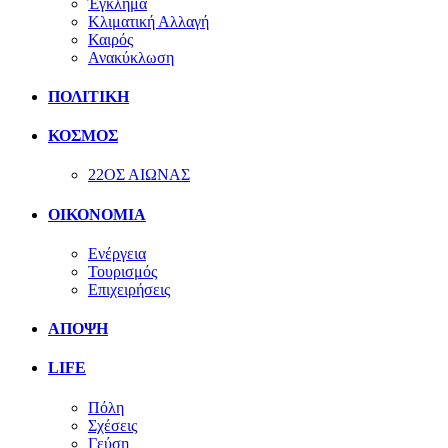
Έγκλημα
Κλιματική Αλλαγή
Καιρός
Ανακύκλωση
ΠΟΛΙΤΙΚΗ
ΚΟΣΜΟΣ
22ΟΣ ΑΙΩΝΑΣ
ΟΙΚΟΝΟΜΙΑ
Ενέργεια
Τουρισμός
Επιχειρήσεις
ΑΠΟΨΗ
LIFE
Πόλη
Σχέσεις
Γεύση