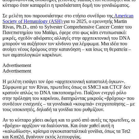
κύτταρο όταν καταρρέει η τρισδιάστατη δομή του γονιδιώματος.
Σε μελέτη που παρουσιάστηκε στο ετήσιο συνέδριο της
American
Society of Hematology (ASH)
για το 2025, ο ερευνητής Martin
Rivas, Ph.D., από το Sylvester Comprehensive Cancer Center του
Πανεπιστημίου του Μαϊάμι, έφερε στο φως κάτι εντυπωσιακό:
μικρές, σχεδόν αδιόρατες αλλαγές στην αρχιτεκτονική του DNA
μπορούν να αυξήσουν τον κίνδυνο για λέμφωμα. Μια ιδέα που
ανοίγει νέους δρόμους στην κατανόηση – και ίσως τη θεραπεία –
των αιματολογικών καρκίνων.
Advertisement
Advertisement
Η μελέτη εισάγει τον όρο «αρχιτεκτονική καταστολή όγκων».
Σύμφωνα με τον Rivas, πρωτεΐνες όπως οι SMC3 και CTCF δεν
κρατούν απλώς το DNA τακτοποιημένο. Παίζουν ενεργό ρόλο
στην πρόληψη του καρκίνου, διατηρώντας μικρούς «βρόχους» που
συνδέουν ενισχυτές – τα γονιδιακά «κουμπιά» ενεργοποίησης – με
τους υποκινητές, δηλαδή τα γονίδια που ρυθμίζουν.
Αν το κύτταρο χάσει ακόμη και το μισό από αυτές τις πρωτεΐνες, οι
«βρόχοι» αρχίζουν να διαλύονται. Και όταν χαθεί αυτή η
«καλωδίωση», κρίσιμα ογκοκατασταλτικά γονίδια, όπως τα Tet2
και Kmt2d, βγαίνουν εκτός λειτουργίας.