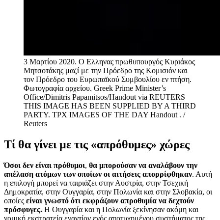
3 Μαρτίου 2020. Ο Ελληνας πρωθυπουργός Κυριάκος
Μητσοτάκης μαζί με την Πρόεδρο της Κομισιόν και
τον Πρόεδρο του Ευρωπαϊκού Συμβουλίου εν πτήση.
Φωτογραφία αρχείου. Greek Prime Minister’s
Office/Dimitris Papamitsos/Handout via REUTERS
THIS IMAGE HAS BEEN SUPPLIED BY A THIRD
PARTY. TPX IMAGES OF THE DAY
Handout . /
Reuters
Τί θα γίνει με τις «απρόθυμες» χώρες
Όσοι δεν είναι πρόθυμοι
,
θα μπορούσαν να αναλάβουν την
απέλαση ατόμων των οποίων οι αιτήσεις απορρίφθηκαν
. Αυτή
η επιλογή μπορεί να ταιριάζει στην Αυστρία, στην Τσεχική
Δημοκρατία, στην Ουγγαρία, στην Πολωνία και στην Σλοβακία, οι
οποίες
είναι γνωστό ότι εκφράζουν απροθυμία να δεχτούν
πρόσφυγες.
Η Ουγγαρία και η Πολωνία ξεκίνησαν ακόμη και
νομική εκστρατεία εναντίον ενός αποτυχημένου συστήματος της