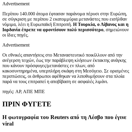
Advertisement
Περίπου 140.000 άτομα έφτασαν παράνομα πέρυσι στην Ευρώπη,
σε σύγκριση με περίπου 2 εκατομμύρια μετανάστες που εισήλθαν
νόμιμα, λέει η Ευρωπαϊκή Επιτροπή.
Η Τουρκία, ο Λίβανος και η
Ιορδανία έπρεπε να φροντίσουν πολύ περισσότερο
, σημειώνουν
οι ίδιες πηγές.
Advertisement
Οι εθνικές απαντήσεις στο Μεταναστευτικό ποικίλλουν από την
ανέγερση τειχών, έως την παράβλεψη κλήσεων έκτακτης ανάγκης
που κάνουν πρόσφυγες/μετανάστες εν πλων, από
κακοσυντηρημένα, υπερπλήρη σκάφη στη Μεσόγειο. Σε ορισμένες
περιπτώσεις, οι άνθρωποι αφέθηκαν να λιποθυμήσουν στα πλοία
παρά να τους επιτραπεί η αποβίβαση σε ασφαλές λιμάνι.
πηγές: AP, AΠΕ ΜΠΕ
ΠΡΙΝ ΦΥΓΕΤΕ
Η φωτογραφία του Reuters από τη Λέσβο που έγινε
viral