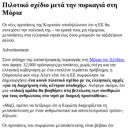
Πιλοτικό σχέδιο μετά την πυρκαγιά στη
Μόρια
Οι νέες προτάσεις της Κομισιόν υποδηλώνουν ότι η ΕΕ θα
συνεχίσει την πολιτική της – να κρατά τους μη νόμιμους
μετανάστες στα ελληνικά νησιά έως ότου μπορούν να ταξιδέψουν
αλλού.
Advertisement
Στον απόηχο της καταστροφικής πυρκαγιάς στη
Μόρια της Λέσβου
,
που άφησε 12,000 πρόσφυγες/μετανάστες χωρίς στέγη και την
ελληνική κυβέρνηση με ένα επιπλέον τεράστιο πρόβλημα, η
Ούρσουλα φον ντερ Λέιεν είπε ότι η ΕΕ συμφώνησε να
δημιουργήσει
ένα κοινό πιλοτικό σχέδιο με τις ελληνικές αρχές
«για τη διαχείριση ενός κέντρου υποδοχής»
. Ανέφερε ακόμα, ότι
μια
«ειδική ομάδα θα βοηθήσει στη βελτίωση των συνθηκών
για τους ανθρώπους στο νησί με διαρκή προσπάθεια».
«Μαζί, πρέπει να δείξουμε ότι η Ευρώπη διαχειρίζεται τη
μετανάστευση με έναν ανθρωπιστικό και αποτελεσματικό τρόπο»,
δήλωσε.
Οι προτάσεις του συμφώνου μετανάστευσης είναι βέβαιο ότι