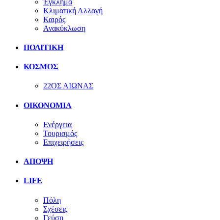
Έγκλημα
Κλιματική Αλλαγή
Καιρός
Ανακύκλωση
ΠΟΛΙΤΙΚΗ
ΚΟΣΜΟΣ
22ΟΣ ΑΙΩΝΑΣ
ΟΙΚΟΝΟΜΙΑ
Ενέργεια
Τουρισμός
Επιχειρήσεις
ΑΠΟΨΗ
LIFE
Πόλη
Σχέσεις
Γεύση