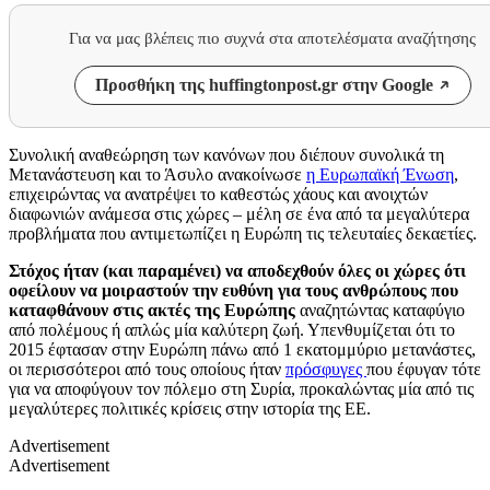
Για να μας βλέπεις πιο συχνά στα αποτελέσματα αναζήτησης
Προσθήκη της huffingtonpost.gr στην Google
Συνολική αναθεώρηση των κανόνων που διέπουν συνολικά τη
Μετανάστευση και το Άσυλο ανακοίνωσε
η Ευρωπαϊκή Ένωση
,
επιχειρώντας να ανατρέψει το καθεστώς χάους και ανοιχτών
διαφωνιών ανάμεσα στις χώρες – μέλη σε ένα από τα μεγαλύτερα
προβλήματα που αντιμετωπίζει η Ευρώπη τις τελευταίες δεκαετίες.
Στόχος ήταν (και παραμένει) να αποδεχθούν όλες οι χώρες ότι
οφείλουν να μοιραστούν την ευθύνη για τους ανθρώπους που
καταφθάνουν στις ακτές της Ευρώπης
αναζητώντας καταφύγιο
από πολέμους ή απλώς μία καλύτερη ζωή. Υπενθυμίζεται ότι το
2015 έφτασαν στην Ευρώπη πάνω από 1 εκατομμύριο μετανάστες,
οι περισσότεροι από τους οποίους ήταν
πρόσφυγες
που έφυγαν τότε
για να αποφύγουν τον πόλεμο στη Συρία, προκαλώντας μία από τις
μεγαλύτερες πολιτικές κρίσεις στην ιστορία της ΕΕ.
Advertisement
Advertisement