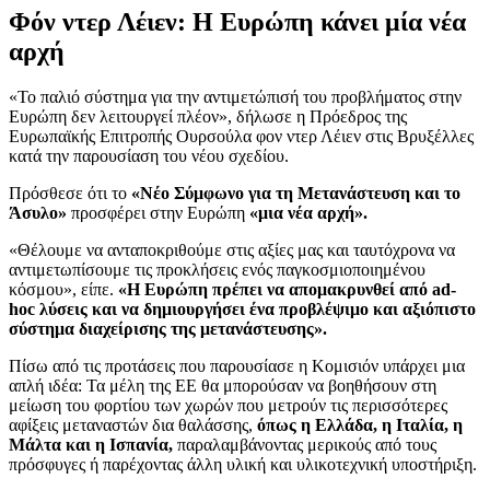
Φόν ντερ Λέιεν: Η Ευρώπη κάνει μία νέα
αρχή
«Το παλιό σύστημα για την αντιμετώπισή του προβλήματος στην
Ευρώπη δεν λειτουργεί πλέον», δήλωσε η Πρόεδρος της
Ευρωπαϊκής Επιτροπής Ουρσούλα φον ντερ Λέιεν στις Βρυξέλλες
κατά την παρουσίαση του νέου σχεδίου.
Πρόσθεσε ότι το
«Νέο Σύμφωνο για τη Μετανάστευση και το
Άσυλο»
προσφέρει στην Ευρώπη
«μια νέα αρχή».
«Θέλουμε να ανταποκριθούμε στις αξίες μας και ταυτόχρονα να
αντιμετωπίσουμε τις προκλήσεις ενός παγκοσμιοποιημένου
κόσμου», είπε.
«Η Ευρώπη πρέπει να απομακρυνθεί από ad-
hoc λύσεις και να δημιουργήσει ένα προβλέψιμο και αξιόπιστο
σύστημα διαχείρισης της μετανάστευσης».
Πίσω από τις προτάσεις που παρουσίασε η Κομισιόν υπάρχει μια
απλή ιδέα: Τα μέλη της ΕΕ θα μπορούσαν να βοηθήσουν στη
μείωση του φορτίου των χωρών που μετρούν τις περισσότερες
αφίξεις μεταναστών δια θαλάσσης,
όπως η Ελλάδα, η Ιταλία, η
Μάλτα και η Ισπανία,
παραλαμβάνοντας μερικούς από τους
πρόσφυγες ή παρέχοντας άλλη υλική και υλικοτεχνική υποστήριξη.