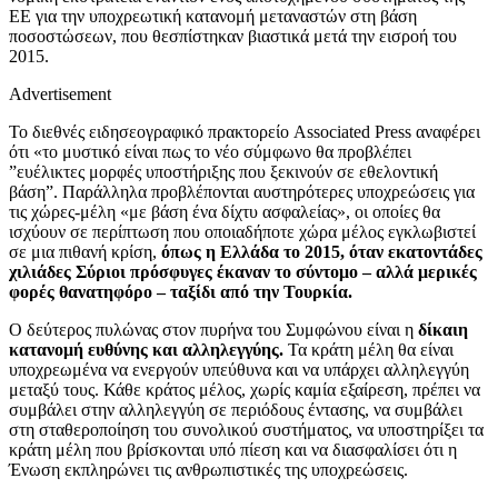
ΕΕ για την υποχρεωτική κατανομή μεταναστών στη βάση
ποσοστώσεων, που θεσπίστηκαν βιαστικά μετά την εισροή του
2015.
Advertisement
Το διεθνές ειδησεογραφικό πρακτορείο Associated Press αναφέρει
ότι «το μυστικό είναι πως το νέο σύμφωνο θα προβλέπει
”ευέλικτες μορφές υποστήριξης που ξεκινούν σε εθελοντική
βάση”. Παράλληλα προβλέπονται αυστηρότερες υποχρεώσεις για
τις χώρες-μέλη «με βάση ένα δίχτυ ασφαλείας», οι οποίες θα
ισχύουν σε περίπτωση που οποιαδήποτε χώρα μέλος εγκλωβιστεί
σε μια πιθανή κρίση,
όπως η Ελλάδα το 2015, όταν εκατοντάδες
χιλιάδες Σύριοι πρόσφυγες έκαναν το σύντομο – αλλά μερικές
φορές θανατηφόρο – ταξίδι από την Τουρκία.
Ο δεύτερος πυλώνας στον πυρήνα του Συμφώνου είναι η
δίκαιη
κατανομή ευθύνης και αλληλεγγύης.
Τα κράτη μέλη θα είναι
υποχρεωμένα να ενεργούν υπεύθυνα και να υπάρχει αλληλεγγύη
μεταξύ τους. Κάθε κράτος μέλος, χωρίς καμία εξαίρεση, πρέπει να
συμβάλει στην αλληλεγγύη σε περιόδους έντασης, να συμβάλει
στη σταθεροποίηση του συνολικού συστήματος, να υποστηρίξει τα
κράτη μέλη που βρίσκονται υπό πίεση και να διασφαλίσει ότι η
Ένωση εκπληρώνει τις ανθρωπιστικές της υποχρεώσεις.