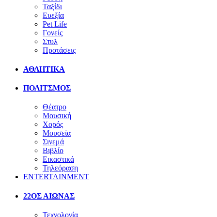
Ταξίδι
Ευεξία
Pet Life
Γονείς
Στυλ
Προτάσεις
ΑΘΛΗΤΙΚΑ
ΠΟΛΙΤΣΜΟΣ
Θέατρο
Μουσική
Χορός
Μουσεία
Σινεμά
Βιβλίο
Εικαστικά
Τηλεόραση
ENTERTAINMENT
22ΟΣ ΑΙΩΝΑΣ
Τεχνολογία