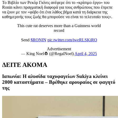
Το Βιβλίο των Ρεκόρ Γκίνες ανέφερε ότι το «κρίσιμο έργο» του
Ronin κάνει πραγματική διαφορά για τους ανθρώπους που έπρεπε
να ζουν με τον «φόβο ότι ένα λάθος βήμα κατά τη διάρκεια της
καθημερινής τους ζωής θα μπορούσε να είναι το τελευταίο τους».
This cute rat deserves more than a Guinness world
record
Send
$RONIN
pic.twitter.com/iweRLSKiRO
Advertisement
— King Noel🧲 (@RegalNoel)
April 4, 2025
ΔΕΙΤΕ ΑΚΟΜΑ
Ιαπωνία: Η αλυσίδα ταχυφαγείων Sukiya κλείνει
2000 καταστήματα – Bρέθηκε αρουραίος σε φαγητό
της