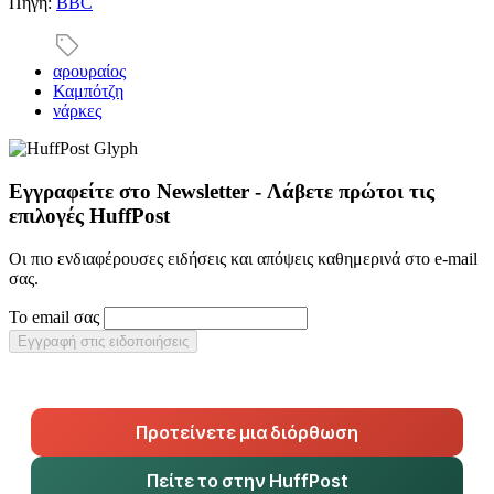
Πηγή:
ΒΒC
αρουραίος
Καμπότζη
νάρκες
Εγγραφείτε στο Newsletter - Λάβετε πρώτοι τις
επιλογές HuffPost
Οι πιο ενδιαφέρουσες ειδήσεις και απόψεις καθημερινά στο e-mail
σας.
Το email σας
Εγγραφή στις ειδοποιήσεις
Προτείνετε μια διόρθωση
Πείτε το στην HuffPost