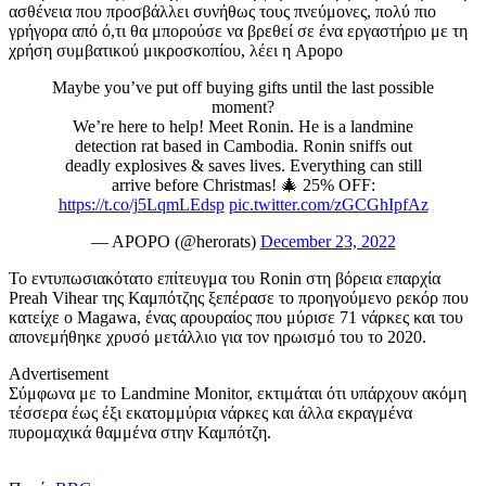
ασθένεια που προσβάλλει συνήθως τους πνεύμονες, πολύ πιο
γρήγορα από ό,τι θα μπορούσε να βρεθεί σε ένα εργαστήριο με τη
χρήση συμβατικού μικροσκοπίου, λέει η Apopo
Maybe you’ve put off buying gifts until the last possible
moment?
We’re here to help! Meet Ronin. He is a landmine
detection rat based in Cambodia. Ronin sniffs out
deadly explosives & saves lives. Everything can still
arrive before Christmas! 🎄 25% OFF:
https://t.co/j5LqmLEdsp
pic.twitter.com/zGCGhIpfAz
— APOPO (@herorats)
December 23, 2022
Το εντυπωσιακότατο επίτευγμα του Ronin στη βόρεια επαρχία
Preah Vihear της Καμπότζης ξεπέρασε το προηγούμενο ρεκόρ που
κατείχε ο Magawa, ένας αρουραίος που μύρισε 71 νάρκες και του
απονεμήθηκε χρυσό μετάλλιο για τον ηρωισμό του το 2020.
Advertisement
Σύμφωνα με το Landmine Monitor, εκτιμάται ότι υπάρχουν ακόμη
τέσσερα έως έξι εκατομμύρια νάρκες και άλλα εκραγμένα
πυρομαχικά θαμμένα στην Καμπότζη.