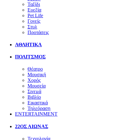
Ταξίδι
Ευεξία
Pet Life
Γονείς
Στυλ
Προτάσεις
ΑΘΛΗΤΙΚΑ
ΠΟΛΙΤΣΜΟΣ
Θέατρο
Μουσική
Χορός
Μουσεία
Σινεμά
Βιβλίο
Εικαστικά
Τηλεόραση
ENTERTAINMENT
22ΟΣ ΑΙΩΝΑΣ
Τεχνολογία