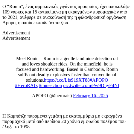
Ο “Ronin”, ένας αφρικανικός γιγάντιος αρουραίος, έχει αποκαλύψει
109 νάρκες και 15 αντικείμενα μη εκραγμένων πυρομαχικών από
το 2021, ανέφερε σε ανακοίνωσή της η φιλανθρωπική οργάνωση
Apopo, η οποία εκπαιδεύει τα ζώα.
Advertisement
Advertisement
Meet Ronin – Ronin is a gentle landmine detection rat
and loves shoulder rides. On the minefield, he is
focused and hardworking. Based in Cambodia, Ronin
sniffs out deadly explosives faster than conventional
solutions.
https://t.co/LfsS19XT88
#APOPO
#HeroRATs
#mineaction
pic.twitter.com/Pw9DnyF4Nf
— APOPO (@herorats)
February 16, 2025
Η Καμπότζη παραμένει γεμάτη με εκατομμύρια μη εκραγμένα
πυρομαχικά μετά από περίπου 20 χρόνια εμφυλίου πολέμου που
έληξε το 1998.