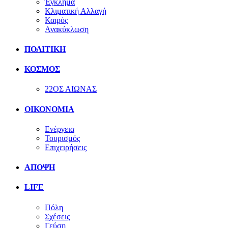
Έγκλημα
Κλιματική Αλλαγή
Καιρός
Ανακύκλωση
ΠΟΛΙΤΙΚΗ
ΚΟΣΜΟΣ
22ΟΣ ΑΙΩΝΑΣ
ΟΙΚΟΝΟΜΙΑ
Ενέργεια
Τουρισμός
Επιχειρήσεις
ΑΠΟΨΗ
LIFE
Πόλη
Σχέσεις
Γεύση