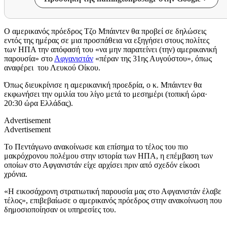
Ο αμερικανός πρόεδρος Τζο Μπάιντεν θα προβεί σε δηλώσεις
εντός της ημέρας σε μια προσπάθεια να εξηγήσει στους πολίτες
των ΗΠΑ την απόφασή του «να μην παρατείνει (την) αμερικανική
παρουσία» στο
Αφγανιστάν
«πέραν της 31ης Αυγούστου», όπως
αναφέρει του Λευκού Οίκου.
Όπως διευκρίνισε η αμερικανική προεδρία, ο κ. Μπάιντεν θα
εκφωνήσει την ομιλία του λίγο μετά το μεσημέρι (τοπική ώρα·
20:30 ώρα Ελλάδας).
Advertisement
Advertisement
Το Πεντάγωνο ανακοίνωσε και επίσημα το τέλος του πιο
μακρόχρονου πολέμου στην ιστορία των ΗΠΑ, η επέμβαση των
οποίων στο Αφγανιστάν είχε αρχίσει πριν από σχεδόν είκοσι
χρόνια.
«Η εικοσάχρονη στρατιωτική παρουσία μας στο Αφγανιστάν έλαβε
τέλος», επιβεβαίωσε ο αμερικανός πρόεδρος στην ανακοίνωση που
δημοσιοποίησαν οι υπηρεσίες του.