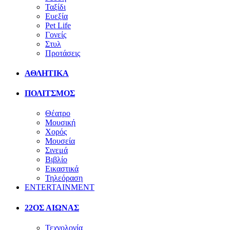
Ταξίδι
Ευεξία
Pet Life
Γονείς
Στυλ
Προτάσεις
ΑΘΛΗΤΙΚΑ
ΠΟΛΙΤΣΜΟΣ
Θέατρο
Μουσική
Χορός
Μουσεία
Σινεμά
Βιβλίο
Εικαστικά
Τηλεόραση
ENTERTAINMENT
22ΟΣ ΑΙΩΝΑΣ
Τεχνολογία