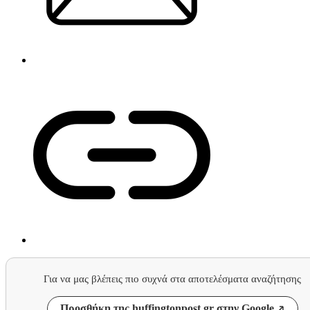
Για να μας βλέπεις πιο συχνά στα αποτελέσματα αναζήτησης
Προσθήκη της huffingtonpost.gr στην Google