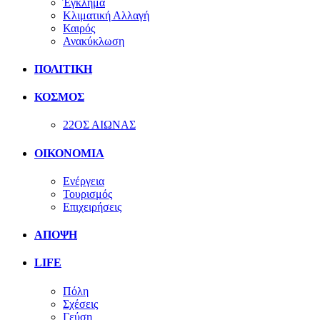
Έγκλημα
Κλιματική Αλλαγή
Καιρός
Ανακύκλωση
ΠΟΛΙΤΙΚΗ
ΚΟΣΜΟΣ
22ΟΣ ΑΙΩΝΑΣ
ΟΙΚΟΝΟΜΙΑ
Ενέργεια
Τουρισμός
Επιχειρήσεις
ΑΠΟΨΗ
LIFE
Πόλη
Σχέσεις
Γεύση