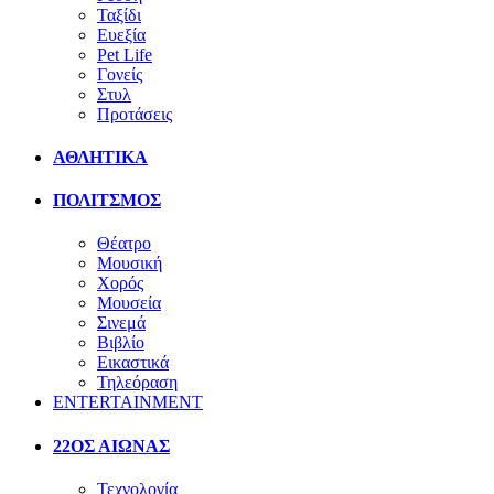
Ταξίδι
Ευεξία
Pet Life
Γονείς
Στυλ
Προτάσεις
ΑΘΛΗΤΙΚΑ
ΠΟΛΙΤΣΜΟΣ
Θέατρο
Μουσική
Χορός
Μουσεία
Σινεμά
Βιβλίο
Εικαστικά
Τηλεόραση
ENTERTAINMENT
22ΟΣ ΑΙΩΝΑΣ
Τεχνολογία