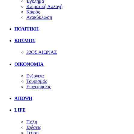
Έγκλημα
Κλιματική Αλλαγή
Καιρός
Ανακύκλωση
ΠΟΛΙΤΙΚΗ
ΚΟΣΜΟΣ
22ΟΣ ΑΙΩΝΑΣ
ΟΙΚΟΝΟΜΙΑ
Ενέργεια
Τουρισμός
Επιχειρήσεις
ΑΠΟΨΗ
LIFE
Πόλη
Σχέσεις
Γεύση