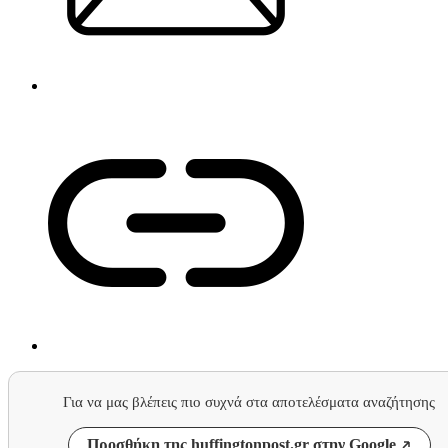
Για να μας βλέπεις πιο συχνά στα αποτελέσματα αναζήτησης
Προσθήκη της huffingtonpost.gr στην Google