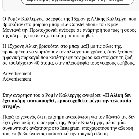
Ο Ρομέν Καλλέργης, αδερφός της 15χρονης Αλίκης Καλλέργη, που
βρισκόταν στο μοιραίο μπαρ «Le Constellation» του Κραν
Μοντανά την Πρωτοχρονιά, ανέφερε σε ανάρτησή του πως η σορός
της αδερφής του δεν έχει ακόμη ταυτοποιηθεί.
Η 15χρονη Αλίκη βρισκόταν στο μπαρ μαζί με τις φίλες της,
προκειμένου να γιορτάσουν την αλλαγή του χρόνου, όταν ξέσπασε
η φονική πυρκαγιά που κατέστρεψε τον χώρο και στοίχισε τη ζωή
σε τουλάχιστον 40 άτομα, στην πλειοψηφία τους νεαρούς εφήβους.
Advertisement
Advertisement
Στην ανάρτησή του ο Ρομέν Καλλέργης αναφέρει:
«Η Αλίκη δεν
έχει ακόμη ταυτοποιηθεί, προσευχηθείτε μέχρι την τελευταία
στιγμή».
Παρά το γεγονός ότι η επίσημη ανακοίνωση για τον θάνατό της δεν
έχει γίνει ακόμη, ο αδερφός της, Ρομέν Καλλέργης, μέσω μίας
συγκινητικής ανάρτησης στο Instagram, αποχαιρέτησε την αδερφή
του, επιβεβαιώνοντας ουσιαστικά την τραγική είδηση.