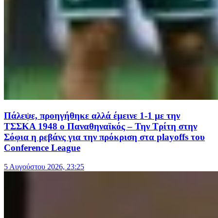
Πάλεψε, προηγήθηκε αλλά έμεινε 1-1 με την
ΤΣΣΚΑ 1948 ο Παναθηναϊκός – Την Τρίτη στην
Σόφια η ρεβάνς για την πρόκριση στα playoffs του
Conference League
5 Αυγούστου 2026, 23:25