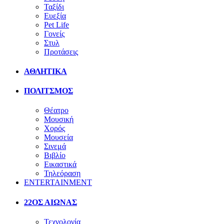
Ταξίδι
Ευεξία
Pet Life
Γονείς
Στυλ
Προτάσεις
ΑΘΛΗΤΙΚΑ
ΠΟΛΙΤΣΜΟΣ
Θέατρο
Μουσική
Χορός
Μουσεία
Σινεμά
Βιβλίο
Εικαστικά
Τηλεόραση
ENTERTAINMENT
22ΟΣ ΑΙΩΝΑΣ
Τεχνολογία