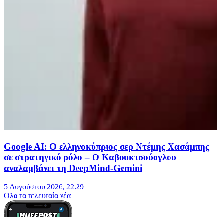
Google AI: Ο ελληνοκύπριος σερ Ντέμης Χασάμπης
σε στρατηγικό ρόλο – Ο Καβουκτσούογλου
αναλαμβάνει τη DeepMind-Gemini
5 Αυγούστου 2026, 22:29
Oλα τα τελευταία νέα