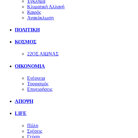
Έγκλημα
Κλιματική Αλλαγή
Καιρός
Ανακύκλωση
ΠΟΛΙΤΙΚΗ
ΚΟΣΜΟΣ
22ΟΣ ΑΙΩΝΑΣ
ΟΙΚΟΝΟΜΙΑ
Ενέργεια
Τουρισμός
Επιχειρήσεις
ΑΠΟΨΗ
LIFE
Πόλη
Σχέσεις
Γεύση