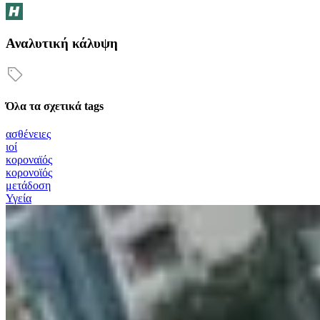
Αναλυτική κάλυψη
Όλα τα σχετικά tags
ασθένειες
ιοί
κοροναϊός
κορονοϊός
μετάδοση
Υγεία