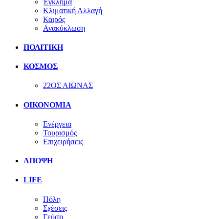
Έγκλημα
Κλιματική Αλλαγή
Καιρός
Ανακύκλωση
ΠΟΛΙΤΙΚΗ
ΚΟΣΜΟΣ
22ΟΣ ΑΙΩΝΑΣ
ΟΙΚΟΝΟΜΙΑ
Ενέργεια
Τουρισμός
Επιχειρήσεις
ΑΠΟΨΗ
LIFE
Πόλη
Σχέσεις
Γεύση