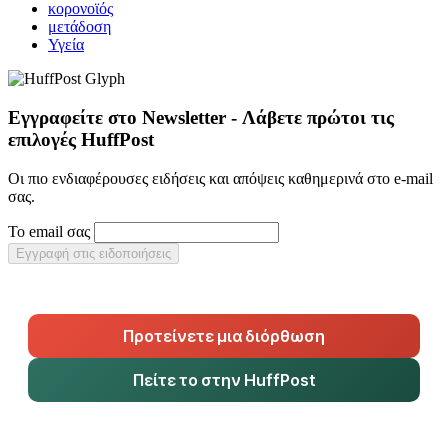
κορονοϊός
μετάδοση
Υγεία
Εγγραφείτε στο Newsletter - Λάβετε πρώτοι τις
επιλογές HuffPost
Οι πιο ενδιαφέρουσες ειδήσεις και απόψεις καθημερινά στο e-mail
σας.
Το email σας
Εγγραφή στις ειδοποιήσεις
Προτείνετε μια διόρθωση
Πείτε το στην HuffPost