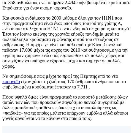
σε 858 ανθρώπους ενώ υπήρξαν 2.494 επιβεβαιωμένα περιστατικά.
Επρόκειτο για έναν ακόμη κορονοϊο.
Και φυσικά ενδιάμεσα το 2009 μάθαμε όλοι για τον Η1Ν1 που
στην πραγματικότητα είναι ένας υποτύπος του ιού της γρίπης Α,
ενώ άποια στελέχη του Η1Ν1 είναι ενδημικά σε χοίρους και πτηνά.
Έτσι τον Ιούνιο εκείνης της χρονιάς κήρυξε πανδημία μετά τα
αλλεπάλληλα κρούσματα εμφάνισης αυτού του στελέχους σε
ανθρώπους. Η αρχή είχε γίνει και πάλι από την Κίνα. Συνολικά
πέθαναν 17.000 μέχρι τις αρχές του 2010 και συζητούσαμε για την
«γρίπη των χοίρων» ενώ ο ιός εξαπλώθηκε σε πολλές χώρες και
συνεχίζουν να υπάρχουν εξάρσεις μέχρι και σήμερα σε πολλές
χώρες.
Να σημειώσουμε πως μέχρι το πρωί της Πέμπτης από το νέο
κορονοϊο
είχαν χάσει τη ζωή τους 170 άνθρωποι άνθρωποι και τα
επιβεβαιωμένα κρούσματα έφτασαν τα 7.711 .
Πόσο υψηλό όμως είναι πραγματικά το ποσοστό μετάδοσης όλων
αυτών των ιών που προκαλούν παγκόσμιο πανικό συγκριτικά με
άλλες μεταδοτικές ασθένειες όπως π.χ οι αποκαλούμενες ως
«παιδικές» για τις οποίες μάλιστα υπάρχουν εμβόλια αλλά κάποιοι
γονείς αρνούνται να τα κάνουν στα παιδιά τους.