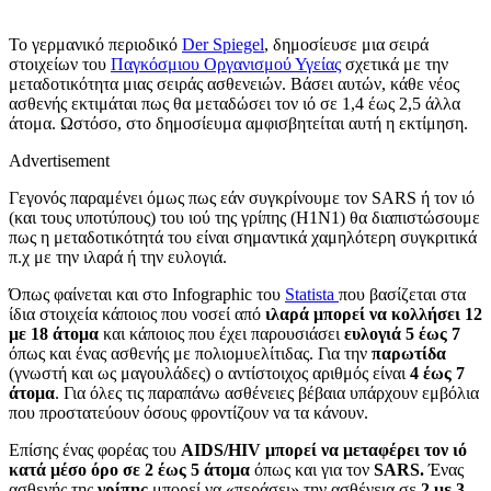
Το γερμανικό περιοδικό
Der Spiegel
,
δημοσίευσε μια σειρά
στοιχείων του
Παγκόσμιου Οργανισμού Υγείας
σχετικά με την
μεταδοτικότητα μιας σειράς ασθενειών. Βάσει αυτών, κάθε νέος
ασθενής εκτιμάται πως θα μεταδώσει τον ιό σε 1,4 έως 2,5 άλλα
άτομα. Ωστόσο, στο δημοσίευμα αμφισβητείται αυτή η εκτίμηση.
Advertisement
Γεγονός παραμένει όμως πως εάν συγκρίνουμε τον
SARS
ή τον ιό
(και τους υποτύπους) του ιού της γρίπης (Η1Ν1) θα διαπιστώσουμε
πως η μεταδοτικότητά του είναι σημαντικά χαμηλότερη συγκριτικά
π.χ με την ιλαρά ή την ευλογιά.
Όπως φαίνεται και στο
Infographic
του
Statista
που βασίζεται στα
ίδια στοιχεία κάποιος που νοσεί από
ιλαρά μπορεί να κολλήσει 12
με 18 άτομα
και κάποιος που έχει παρουσιάσει
ευλογιά 5 έως 7
όπως και ένας ασθενής με πολιομυελίτιδας. Για την
παρωτίδα
(γνωστή και ως μαγουλάδες) ο αντίστοιχος αριθμός είναι
4 έως 7
άτομα
. Για όλες τις παραπάνω ασθένειες βέβαια υπάρχουν εμβόλια
που προστατεύουν όσους φροντίζουν να τα κάνουν.
Επίσης ένας φορέας του
AIDS/HIV μπορεί να μεταφέρει τον ιό
κατά μέσο όρο σε
2 έως 5 άτομα
όπως και για τον
SARS.
Ένας
ασθενής της
γρίπης
μπορεί να «περάσει» την ασθένεια σε
2 με 3