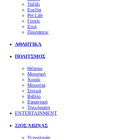
Ταξίδι
Ευεξία
Pet Life
Γονείς
Στυλ
Προτάσεις
ΑΘΛΗΤΙΚΑ
ΠΟΛΙΤΣΜΟΣ
Θέατρο
Μουσική
Χορός
Μουσεία
Σινεμά
Βιβλίο
Εικαστικά
Τηλεόραση
ENTERTAINMENT
22ΟΣ ΑΙΩΝΑΣ
Τεχνολογία