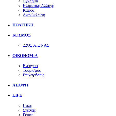
Έγκλημα
Κλιματική Αλλαγή
Καιρός
Ανακύκλωση
ΠΟΛΙΤΙΚΗ
ΚΟΣΜΟΣ
22ΟΣ ΑΙΩΝΑΣ
ΟΙΚΟΝΟΜΙΑ
Ενέργεια
Τουρισμός
Επιχειρήσεις
ΑΠΟΨΗ
LIFE
Πόλη
Σχέσεις
Γεύση