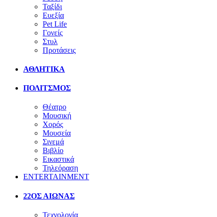
Ταξίδι
Ευεξία
Pet Life
Γονείς
Στυλ
Προτάσεις
ΑΘΛΗΤΙΚΑ
ΠΟΛΙΤΣΜΟΣ
Θέατρο
Μουσική
Χορός
Μουσεία
Σινεμά
Βιβλίο
Εικαστικά
Τηλεόραση
ENTERTAINMENT
22ΟΣ ΑΙΩΝΑΣ
Τεχνολογία