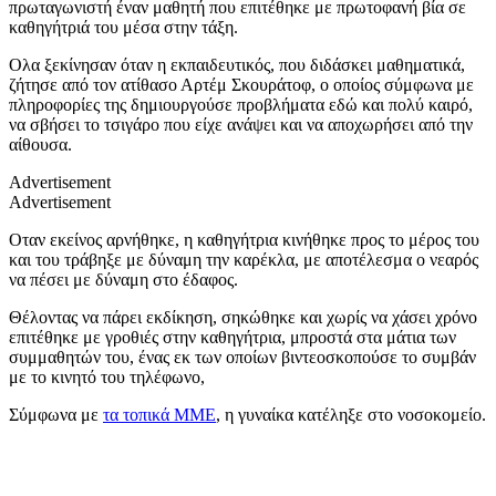
πρωταγωνιστή έναν μαθητή που επιτέθηκε με πρωτοφανή βία σε
καθηγήτριά του μέσα στην τάξη.
Ολα ξεκίνησαν όταν η εκπαιδευτικός, που διδάσκει μαθηματικά,
ζήτησε από τον ατίθασο Αρτέμ Σκουράτοφ, ο οποίος σύμφωνα με
πληροφορίες της δημιουργούσε προβλήματα εδώ και πολύ καιρό,
να σβήσει το τσιγάρο που είχε ανάψει και να αποχωρήσει από την
αίθουσα.
Advertisement
Advertisement
Οταν εκείνος αρνήθηκε, η καθηγήτρια κινήθηκε προς το μέρος του
και του τράβηξε με δύναμη την καρέκλα, με αποτέλεσμα ο νεαρός
να πέσει με δύναμη στο έδαφος.
Θέλοντας να πάρει εκδίκηση, σηκώθηκε και χωρίς να χάσει χρόνο
επιτέθηκε με γροθιές στην καθηγήτρια, μπροστά στα μάτια των
συμμαθητών του, ένας εκ των οποίων βιντεοσκοπούσε το συμβάν
με το κινητό του τηλέφωνο,
Σύμφωνα με
τα τοπικά ΜΜΕ
, η γυναίκα κατέληξε στο νοσοκομείο.