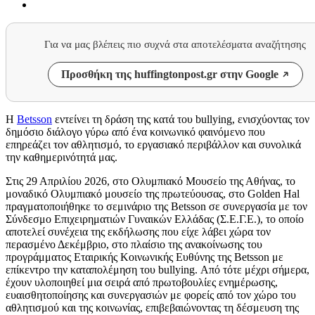
Για να μας βλέπεις πιο συχνά στα αποτελέσματα αναζήτησης
Προσθήκη της huffingtonpost.gr στην Google
Η
Betsson
εντείνει τη δράση της κατά του bullying, ενισχύοντας τον
δημόσιο διάλογο γύρω από ένα κοινωνικό φαινόμενο που
επηρεάζει τον αθλητισμό, το εργασιακό περιβάλλον και συνολικά
την καθημερινότητά μας.
Στις 29 Απριλίου 2026, στο Ολυμπιακό Μουσείο της Αθήνας, το
μοναδικό Ολυμπιακό μουσείο της πρωτεύουσας, στο Golden Hal
πραγματοποιήθηκε το σεμινάριο της Betsson σε συνεργασία με τον
Σύνδεσμο Επιχειρηματιών Γυναικών Ελλάδας (Σ.Ε.Γ.Ε.), το οποίο
αποτελεί συνέχεια της εκδήλωσης που είχε λάβει χώρα τον
περασμένο Δεκέμβριο, στο πλαίσιο της ανακοίνωσης του
προγράμματος Εταιρικής Κοινωνικής Ευθύνης της Betsson με
επίκεντρο την καταπολέμηση του bullying. Από τότε μέχρι σήμερα,
έχουν υλοποιηθεί μια σειρά από πρωτοβουλίες ενημέρωσης,
ευαισθητοποίησης και συνεργασιών με φορείς από τον χώρο του
αθλητισμού και της κοινωνίας, επιβεβαιώνοντας τη δέσμευση της