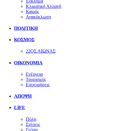
Έγκλημα
Κλιματική Αλλαγή
Καιρός
Ανακύκλωση
ΠΟΛΙΤΙΚΗ
ΚΟΣΜΟΣ
22ΟΣ ΑΙΩΝΑΣ
ΟΙΚΟΝΟΜΙΑ
Ενέργεια
Τουρισμός
Επιχειρήσεις
ΑΠΟΨΗ
LIFE
Πόλη
Σχέσεις
Γεύση