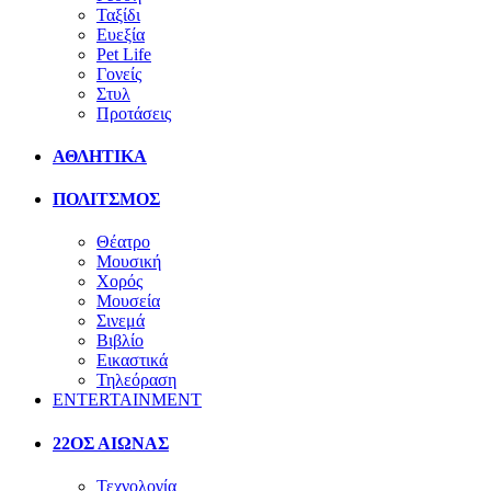
Ταξίδι
Ευεξία
Pet Life
Γονείς
Στυλ
Προτάσεις
ΑΘΛΗΤΙΚΑ
ΠΟΛΙΤΣΜΟΣ
Θέατρο
Μουσική
Χορός
Μουσεία
Σινεμά
Βιβλίο
Εικαστικά
Τηλεόραση
ENTERTAINMENT
22ΟΣ ΑΙΩΝΑΣ
Τεχνολογία