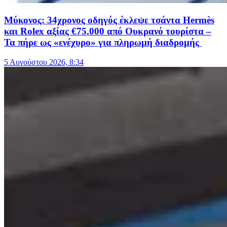
Μύκονος: 34χρονος οδηγός έκλεψε τσάντα Hermès
και Rolex αξίας €75.000 από Ουκρανό τουρίστα –
Τα πήρε ως «ενέχυρο» για πληρωμή διαδρομής
5 Αυγούστου 2026, 8:34