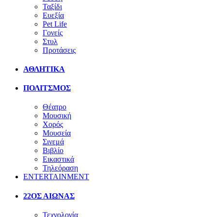
Ταξίδι
Ευεξία
Pet Life
Γονείς
Στυλ
Προτάσεις
ΑΘΛΗΤΙΚΑ
ΠΟΛΙΤΣΜΟΣ
Θέατρο
Μουσική
Χορός
Μουσεία
Σινεμά
Βιβλίο
Εικαστικά
Τηλεόραση
ENTERTAINMENT
22ΟΣ ΑΙΩΝΑΣ
Τεχνολογία