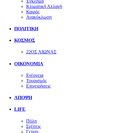
Έγκλημα
Κλιματική Αλλαγή
Καιρός
Ανακύκλωση
ΠΟΛΙΤΙΚΗ
ΚΟΣΜΟΣ
22ΟΣ ΑΙΩΝΑΣ
ΟΙΚΟΝΟΜΙΑ
Ενέργεια
Τουρισμός
Επιχειρήσεις
ΑΠΟΨΗ
LIFE
Πόλη
Σχέσεις
Γεύση