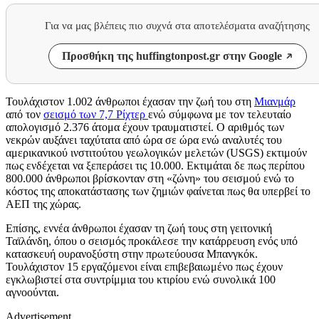
Για να μας βλέπεις πιο συχνά στα αποτελέσματα αναζήτησης
Προσθήκη της huffingtonpost.gr στην Google
Τουλάχιστον 1.002 άνθρωποι έχασαν την ζωή του στη
Μιανμάρ
από τον
σεισμό των 7,7 Ρίχτερ
ενώ σύμφωνα με τον τελευταίο
απολογισμό 2.376 άτομα έχουν τραυματιστεί. Ο αριθμός των
νεκρών αυξάνει ταχύτατα από ώρα σε ώρα ενώ αναλυτές του
αμερικανικού ινστιτούτου γεωλογικών μελετών (USGS) εκτιμούν
πως ενδέχεται να ξεπεράσει τις 10.000. Εκτιμάται δε πως περίπου
800.000 άνθρωποι βρίσκονταν στη «ζώνη» του σεισμού ενώ το
κόστος της αποκατάστασης των ζημιών φαίνεται πως θα υπερβεί το
ΑΕΠ της χώρας.
Επίσης, εννέα άνθρωποι έχασαν τη ζωή τους στη γειτονική
Ταϊλάνδη, όπου ο σεισμός προκάλεσε την κατάρρευση ενός υπό
κατασκευή ουρανοξύστη στην πρωτεύουσα Μπανγκόκ.
Τουλάχιστον 15 εργαζόμενοι είναι επιβεβαιωμένο πως έχουν
εγκλωβιστεί στα συντρίμμια του κτιρίου ενώ συνολικά 100
αγνοούνται.
Advertisement