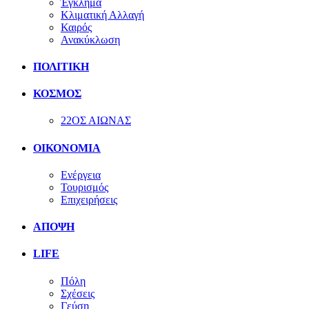
Έγκλημα
Κλιματική Αλλαγή
Καιρός
Ανακύκλωση
ΠΟΛΙΤΙΚΗ
ΚΟΣΜΟΣ
22ΟΣ ΑΙΩΝΑΣ
ΟΙΚΟΝΟΜΙΑ
Ενέργεια
Τουρισμός
Επιχειρήσεις
ΑΠΟΨΗ
LIFE
Πόλη
Σχέσεις
Γεύση