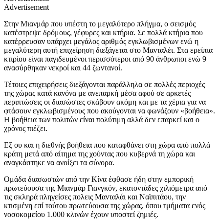
Advertisement
Στην Μιανμάρ που υπέστη το μεγαλύτερο πλήγμα, ο σεισμός
κατέστρεψε δρόμους, γέφυρες και κτήρια. Σε πολλά κτήρια που
κατέρρευσαν υπάρχει μεγάλος αριθμός εγκλωβισμένων ενώ η
μεγαλύτερη αυτή επιχείρηση διεξάγεται στο Μανταλέι. Στα ερείπια
κτιρίου είναι παγιδευμένοι περισσότεροι από 90 άνθρωποι ενώ 9
ανασύρθηκαν νεκροί και 44 ζωντανοί.
Τέτοιες επιχειρήσεις διεξάγονται παράλληλα σε πολλές περιοχές
της χώρας κατά κανόνα με ανεπαρκή μέσα αφού σε αρκετές
περιπτώσεις οι διασώστες σκάβουν ακόμη και με τα χέρια για να
φτάσουν εγκλωβισμένους που ακούγονται να φωνάζουν «βοήθεια».
Η βοήθεια των πολιτών είναι πολύτιμη αλλά δεν επαρκεί και ο
χρόνος πιέζει.
Εξ ου και η διεθνής βοήθεια που καταφθάνει στη χώρα από πολλά
κράτη μετά από αίτημα της χούντας που κυβερνά τη χώρα και
αναγκάστηκε να ανοίξει τα σύνορα.
Ομάδα διασωστών από την Κίνα έφθασε ήδη στην εμπορική
πρωτεύουσα της Μιανμάρ Γιανγκόν, εκατοντάδες χιλιόμετρα από
τις σκληρά πληγείσες πολεις Μανταλάι και Ναϊπιτάου, την
κτισμένη επί τούτου πρωτεύουσα της χώρας, όπου τμήματα ενός
νοσοκομείου 1.000 κλινών έχουν υποστεί ζημιές.