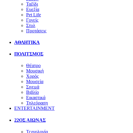
Ταξίδι
Ευεξία
Pet Life
Γονείς
Στυλ
Προτάσεις
ΑΘΛΗΤΙΚΑ
ΠΟΛΙΤΣΜΟΣ
Θέατρο
Μουσική
Χορός
Μουσεία
Σινεμά
Βιβλίο
Εικαστικά
Τηλεόραση
ENTERTAINMENT
22ΟΣ ΑΙΩΝΑΣ
Τεχνολογία