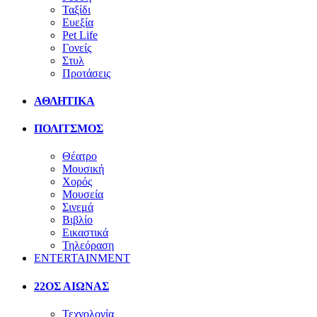
Ταξίδι
Ευεξία
Pet Life
Γονείς
Στυλ
Προτάσεις
ΑΘΛΗΤΙΚΑ
ΠΟΛΙΤΣΜΟΣ
Θέατρο
Μουσική
Χορός
Μουσεία
Σινεμά
Βιβλίο
Εικαστικά
Τηλεόραση
ENTERTAINMENT
22ΟΣ ΑΙΩΝΑΣ
Τεχνολογία