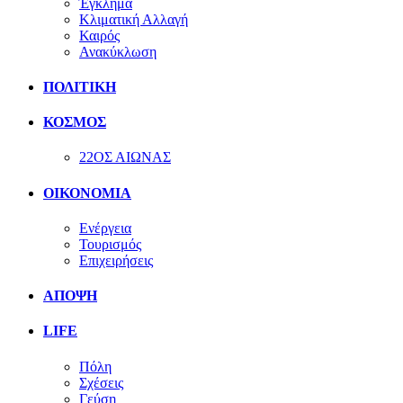
Έγκλημα
Κλιματική Αλλαγή
Καιρός
Ανακύκλωση
ΠΟΛΙΤΙΚΗ
ΚΟΣΜΟΣ
22ΟΣ ΑΙΩΝΑΣ
ΟΙΚΟΝΟΜΙΑ
Ενέργεια
Τουρισμός
Επιχειρήσεις
ΑΠΟΨΗ
LIFE
Πόλη
Σχέσεις
Γεύση