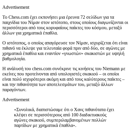
Advertisement
Το Chess.com έχει εκπονήσει μια έρευνα 72 σελίδων για τα
παιχνίδια του Nίμαν στον ιστότοπο, στους οποίους διαγωνίζονται οι
περισσότεροι από τους κορυφαίους παίκτες του κόσμου, μεταξύ
άλλων για χρηματικά έπαθλα.
Ο ιστότοπος, ο οποίος απαγόρευσε τον Nίμαν, ισχυρίζεται ότι είναι
πιθανό να έκλεψε για τελευταία φορά πριν από δύο, σε αγώνες με
χρηματικά έπαθλα και εναντίον «γνωστών» σκακιστών με υψηλή
βαθμολογία.
Η ανάλυσή του chess.com συνέκρινε τις κινήσεις του Niemann με
εκείνες που προτείνονται από υπολογιστές σκακιού – οι οποίοι
είναι πολύ ισχυρότεροι ακόμη και από τους καλύτερους παίκτες –
και την πιθανότητα των αποτελεσμάτων του, μεταξύ άλλων
παραγόντων.
Advertisement
«Συνολικά, διαπιστώσαμε ότι ο Χανς πιθανότατα έχει
κλέψει σε περισσότερους από 100 διαδικτυακούς
αγώνες σκακιού, συμπεριλαμβανομένων πολλών
παρτίδων με χρηματικά έπαθλα».