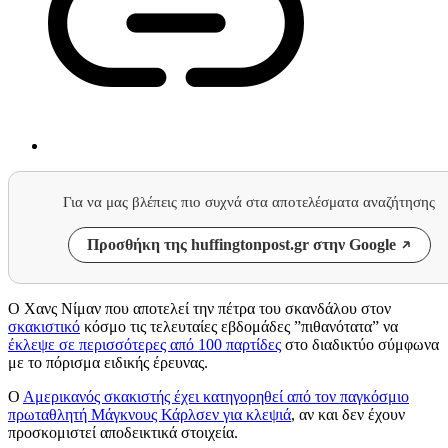
Για να μας βλέπεις πιο συχνά στα αποτελέσματα αναζήτησης
Προσθήκη της huffingtonpost.gr στην Google
O Χανς Νίμαν που αποτελεί την πέτρα του σκανδάλου στον
σκακιστικό
κόσμο τις τελευταίες εβδομάδες ”πιθανότατα” να
έκλεψε σε περισσότερες από 100 παρτίδες
στο διαδικτύο σύμφωνα
με το πόρισμα ειδικής έρευνας.
Ο
Αμερικανός σκακιστής έχει κατηγορηθεί από τον παγκόσμιο
πρωταθλητή Μάγκνους Κάρλσεν για κλεψιά
, αν και δεν έχουν
προσκομιστεί αποδεικτικά στοιχεία.