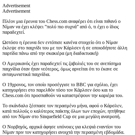
Advertisement
Advertisement
Πλέον μια έρευνα του Chess.com αναφέρει ότι είναι πιθανό ο
Nίμαν να έχει κλέψει ”πολύ πιο συχνά” από ό, τι έχει ο ίδιος
παραδεχτεί.
Ωστόσο η έρευνα δεν εντόπισε κανένα στοιχείο ότι ο Νίμαν
έκλεψε στο παιχνίδι του με τον Κάρλσεν ή σε οποιοδήποτε άλλη
παρτίδα πάνω από την σκακιέρα (μη διαδικτυακή)
Ο Αμερικανός έχει παραδεχτεί τις ζαβολιές του σε ανεπίσημα
παιχνίδια όταν ήταν νεότερος, όμως αρνείται ότι το έκανε σε
ανταγωνιστικά παιχνίδια.
Ο 19χρονος, τον οποίο προσέγγισε το BBC για σχόλιο, έχει
κατηγορήσει στο παρελθόν τόσο τον Κάρλσεν όσο και το
Chess.com ότι προσπαθούν να καταστρέψουν την καριέρα του.
Το σκάνδαλο ξέσπασε τον περασμένο μήνα, αφού ο Κάρσλεν,
κατά πολλούς ο καλύτερος παίκτης όλων των εποχών, ηττήθηκε
από τον Nίμαν στο Sinquefield Cup σε μια μεγάλη ανατροπή.
Ο Νορβηγός, αρχικά άφησε υπόνοιες για κλεψιά εναντίον του
Nίμαν πριν τον κατηγορήσει ανοιχτά την περασμένη εβδομάδα.