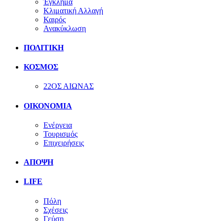
Έγκλημα
Κλιματική Αλλαγή
Καιρός
Ανακύκλωση
ΠΟΛΙΤΙΚΗ
ΚΟΣΜΟΣ
22ΟΣ ΑΙΩΝΑΣ
ΟΙΚΟΝΟΜΙΑ
Ενέργεια
Τουρισμός
Επιχειρήσεις
ΑΠΟΨΗ
LIFE
Πόλη
Σχέσεις
Γεύση