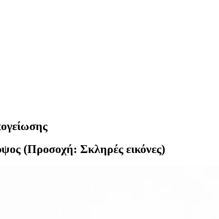
πογείωσης
ύψος (Προσοχή: Σκληρές εικόνες)