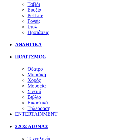
Ταξίδι
Ευεξία
Pet Life
Γονείς
Στυλ
Προτάσεις
ΑΘΛΗΤΙΚΑ
ΠΟΛΙΤΣΜΟΣ
Θέατρο
Μουσική
Χορός
Μουσεία
Σινεμά
Βιβλίο
Εικαστικά
Τηλεόραση
ENTERTAINMENT
22ΟΣ ΑΙΩΝΑΣ
Τεχνολογία