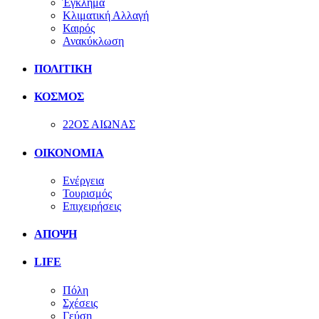
Έγκλημα
Κλιματική Αλλαγή
Καιρός
Ανακύκλωση
ΠΟΛΙΤΙΚΗ
ΚΟΣΜΟΣ
22ΟΣ ΑΙΩΝΑΣ
ΟΙΚΟΝΟΜΙΑ
Ενέργεια
Τουρισμός
Επιχειρήσεις
ΑΠΟΨΗ
LIFE
Πόλη
Σχέσεις
Γεύση