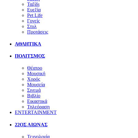
Ταξίδι
Ευεξία
Pet Life
Γονείς
Στυλ
Προτάσεις
ΑΘΛΗΤΙΚΑ
ΠΟΛΙΤΣΜΟΣ
Θέατρο
Μουσική
Χορός
Μουσεία
Σινεμά
Βιβλίο
Εικαστικά
Τηλεόραση
ENTERTAINMENT
22ΟΣ ΑΙΩΝΑΣ
Τεχνολογία