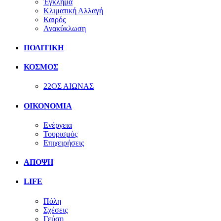
Έγκλημα
Κλιματική Αλλαγή
Καιρός
Ανακύκλωση
ΠΟΛΙΤΙΚΗ
ΚΟΣΜΟΣ
22ΟΣ ΑΙΩΝΑΣ
ΟΙΚΟΝΟΜΙΑ
Ενέργεια
Τουρισμός
Επιχειρήσεις
ΑΠΟΨΗ
LIFE
Πόλη
Σχέσεις
Γεύση