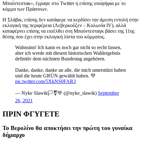
Μπούντεστακ», έγραψε στο Twitter η επίσης υποψήφια με το
κόμμα των Πράσινων.
Η Σλάβικ, επίσης δεν κατάφερε να κερδίσει την άμεση εντολή στην
εκλογική της περιφέρεια (Λεβερκούζεν – Κολωνία IV), αλλά
καταφέρνει επίσης να εισέλθει στη Μπούντεσταγκ βάσει της 11ης
θέσης που έχει στην εκλογική λίστα του κόμματος.
Wahnsinn! Ich kann es noch gar nicht so recht fassen,
aber ich werde mit diesem historischen Wahlergebnis
definitiv dem nächsten Bundestag angehören.
Danke, danke, danke an alle, die mich unterstützt haben
und die heute GRÜN gewählt haben. 💚
pic.twitter.com/5XkNS0FAR3
— Nyke Slawik🏳️⚧️💚 (@nyke_slawik)
September
26, 2021
ΠΡΙΝ ΦΓΥΓΕΤΕ
Το Βερολίνο θα αποκτήσει την πρώτη του γυναίκα
δήμαρχο