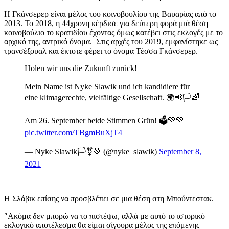
Η Γκάνσερερ είναι μέλος του κοινοβουλίου της Βαυαρίας από το
2013. Το 2018, η 44χρονη κέρδισε για δεύτερη φορά μιά θέση
κοινοβούλιο το κρατιδίου έχοντας όμως κατέβει στις εκλογές με το
αρχικό της, αντρικό όνομα. Στις αρχές του 2019, εμφανίστηκε ως
τρανσέξουαλ και έκτοτε φέρει το όνομα Τέσσα Γκάνσερερ.
Holen wir uns die Zukunft zurück!
Mein Name ist Nyke Slawik und ich kandidiere für
eine klimagerechte, vielfältige Gesellschaft. 🌍📢🏳️🌈
Am 26. September beide Stimmen Grün! 🗳️💚💚
pic.twitter.com/TBgmBuXjT4
— Nyke Slawik🏳️⚧️💚 (@nyke_slawik)
September 8,
2021
Η Σλάβικ επίσης να προσβλέπει σε μια θέση στη Μπούντεστακ.
″Ακόμα δεν μπορώ να το πιστέψω, αλλά με αυτό το ιστορικό
εκλογικό αποτέλεσμα θα είμαι σίγουρα μέλος της επόμενης