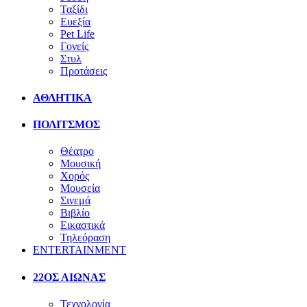
Ταξίδι
Ευεξία
Pet Life
Γονείς
Στυλ
Προτάσεις
ΑΘΛΗΤΙΚΑ
ΠΟΛΙΤΣΜΟΣ
Θέατρο
Μουσική
Χορός
Μουσεία
Σινεμά
Βιβλίο
Εικαστικά
Τηλεόραση
ENTERTAINMENT
22ΟΣ ΑΙΩΝΑΣ
Τεχνολογία