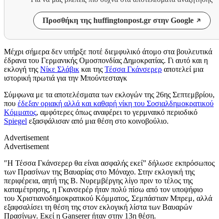
Προσθήκη της huffingtonpost.gr στην Google
Μέχρι σήμερα δεν υπήρξε ποτέ διεμφυλικό άτομο στα βουλευτικά
έδρανα του Γερμανικής Ομοσπονδίας Δημοκρατίας. Γι αυτό και η
εκλογή της
Νίκε Σλάβικ
και της
Τέσσα Γκάνσερερ
αποτελεί μια
ιστορική πρωτιά για την Μπούντεσταγκ
Σύμφωνα με τα αποτελέσματα των εκλογών της 26ης Σεπτεμβρίου,
που
έδεξαν οριακή αλλά και καθαρή νίκη του Σοσιαλδημοκρατικού
Κόμματος
, αμφότερες όπως αναφέρει το γερμναικό περιοδικό
Spiegel
εξασφάλισαν από μια θέση στο κοινοβούλιο.
Advertisement
Advertisement
″Η Τέσσα Γκάνσερερ θα είναι ασφαλής εκεί” δήλωσε εκπρόσωπος
των Πρασίνων της Βαυαρίας στο Μόναχο. Στην εκλογική της
περιφέρεια, αητή της Β. Νυρεμβέργης λίγο πριν το τέλος της
καταμέτρησης, η Γκανσερέρ ήταν πολύ πίσω από τον υποψήφιο
του Χριστιανοδημοκρατικού Κόμματος, Σεμπάστιαν Μπρεμ, αλλά
εξαφσαλίσει τη θέση της στον εκλογική λίστα των Βαυαρών
Πρασίνων. Εκεί η Ganserer ήταν στην 13η θέση.