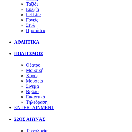
Ταξίδι
Ευεξία
Pet Life
Γονείς
Στυλ
Προτάσεις
ΑΘΛΗΤΙΚΑ
ΠΟΛΙΤΣΜΟΣ
Θέατρο
Μουσική
Χορός
Μουσεία
Σινεμά
Βιβλίο
Εικαστικά
Τηλεόραση
ENTERTAINMENT
22ΟΣ ΑΙΩΝΑΣ
Τεχνολογία