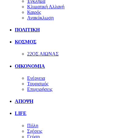
Έγκλημα
Κλιματική Αλλαγή
Καιρός
Ανακύκλωση
ΠΟΛΙΤΙΚΗ
ΚΟΣΜΟΣ
22ΟΣ ΑΙΩΝΑΣ
ΟΙΚΟΝΟΜΙΑ
Ενέργεια
Τουρισμός
Επιχειρήσεις
ΑΠΟΨΗ
LIFE
Πόλη
Σχέσεις
Γεύση