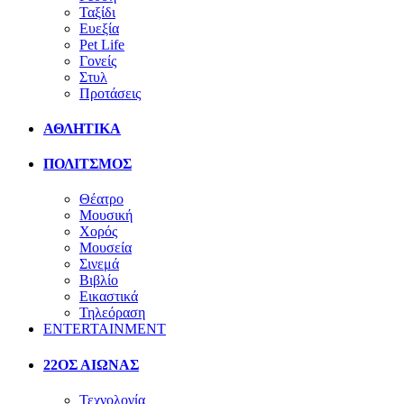
Ταξίδι
Ευεξία
Pet Life
Γονείς
Στυλ
Προτάσεις
ΑΘΛΗΤΙΚΑ
ΠΟΛΙΤΣΜΟΣ
Θέατρο
Μουσική
Χορός
Μουσεία
Σινεμά
Βιβλίο
Εικαστικά
Τηλεόραση
ENTERTAINMENT
22ΟΣ ΑΙΩΝΑΣ
Τεχνολογία