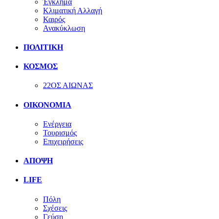
Έγκλημα
Κλιματική Αλλαγή
Καιρός
Ανακύκλωση
ΠΟΛΙΤΙΚΗ
ΚΟΣΜΟΣ
22ΟΣ ΑΙΩΝΑΣ
ΟΙΚΟΝΟΜΙΑ
Ενέργεια
Τουρισμός
Επιχειρήσεις
ΑΠΟΨΗ
LIFE
Πόλη
Σχέσεις
Γεύση