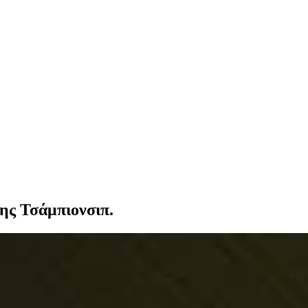
της Τσάμπιονσιπ.