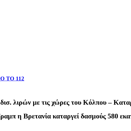
 ΤΟ 112
ισ. λιρών με τις χώρες του Κόλπου – Κατα
ραμπ η Βρετανία καταργεί δασμούς 580 εκατ