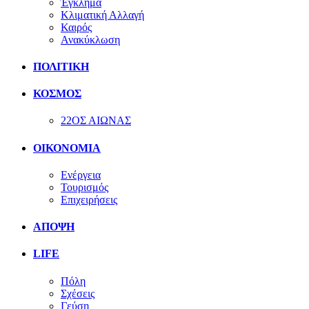
Έγκλημα
Κλιματική Αλλαγή
Καιρός
Ανακύκλωση
ΠΟΛΙΤΙΚΗ
ΚΟΣΜΟΣ
22ΟΣ ΑΙΩΝΑΣ
ΟΙΚΟΝΟΜΙΑ
Ενέργεια
Τουρισμός
Επιχειρήσεις
ΑΠΟΨΗ
LIFE
Πόλη
Σχέσεις
Γεύση