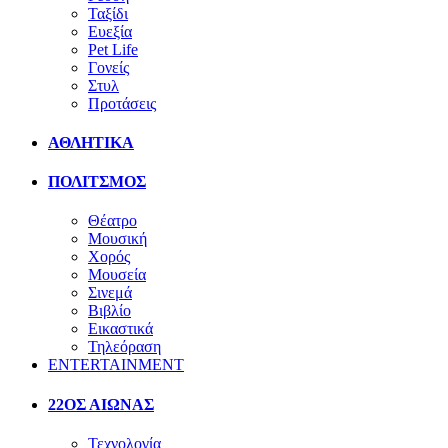
Ταξίδι
Ευεξία
Pet Life
Γονείς
Στυλ
Προτάσεις
ΑΘΛΗΤΙΚΑ
ΠΟΛΙΤΣΜΟΣ
Θέατρο
Μουσική
Χορός
Μουσεία
Σινεμά
Βιβλίο
Εικαστικά
Τηλεόραση
ENTERTAINMENT
22ΟΣ ΑΙΩΝΑΣ
Τεχνολογία