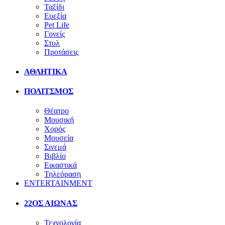
Ταξίδι
Ευεξία
Pet Life
Γονείς
Στυλ
Προτάσεις
ΑΘΛΗΤΙΚΑ
ΠΟΛΙΤΣΜΟΣ
Θέατρο
Μουσική
Χορός
Μουσεία
Σινεμά
Βιβλίο
Εικαστικά
Τηλεόραση
ENTERTAINMENT
22ΟΣ ΑΙΩΝΑΣ
Τεχνολογία