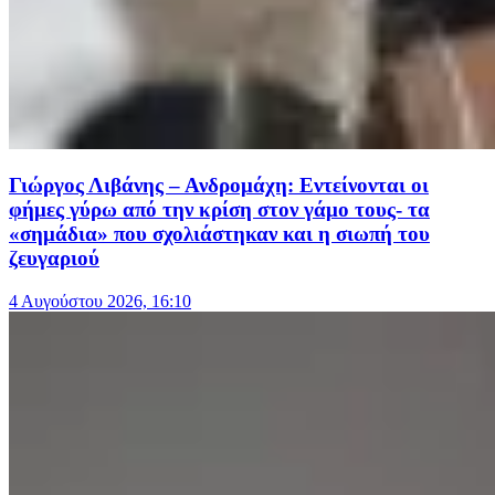
Γιώργος Λιβάνης – Ανδρομάχη: Εντείνονται οι
φήμες γύρω από την κρίση στον γάμο τους- τα
«σημάδια» που σχολιάστηκαν και η σιωπή του
ζευγαριού
4 Αυγούστου 2026, 16:10