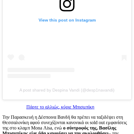
View this post on Instagram
A post shared by Despina Vandi (@desp1navandi)
Πάρτε το αλλιώς, κύριε Μπισμπίκη
Την Παρασκευή η Δέσποινα Βανδή θα πρέπει να ταξιδέψει στη
Θεσσαλονίκη αφού συνεχίζονται κανονικά οι sold out εμφανίσεις
της στο κλαμπ Mona Λisa, ενώ
ο σύντροφός της, Βασίλης
Μπισμπίκης είχε ήδη κανονίσει να την ακολουθήσει
– την