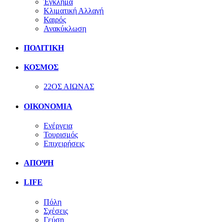
Έγκλημα
Κλιματική Αλλαγή
Καιρός
Ανακύκλωση
ΠΟΛΙΤΙΚΗ
ΚΟΣΜΟΣ
22ΟΣ ΑΙΩΝΑΣ
ΟΙΚΟΝΟΜΙΑ
Ενέργεια
Τουρισμός
Επιχειρήσεις
ΑΠΟΨΗ
LIFE
Πόλη
Σχέσεις
Γεύση