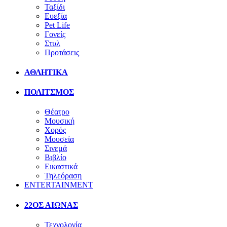
Ταξίδι
Ευεξία
Pet Life
Γονείς
Στυλ
Προτάσεις
ΑΘΛΗΤΙΚΑ
ΠΟΛΙΤΣΜΟΣ
Θέατρο
Μουσική
Χορός
Μουσεία
Σινεμά
Βιβλίο
Εικαστικά
Τηλεόραση
ENTERTAINMENT
22ΟΣ ΑΙΩΝΑΣ
Τεχνολογία