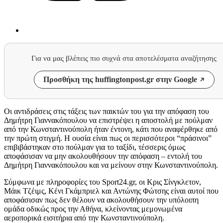
Για να μας βλέπεις πιο συχνά στα αποτελέσματα αναζήτησης
Προσθήκη της huffingtonpost.gr στην Google
Oι αντιδράσεις στις τάξεις των παικτών του για την απόφαση του
Δημήτρη Γιαννακόπουλου να επιστρέψει η αποστολή με πούλμαν
από την Κωνσταντινούπολη ήταν έντονη, κάτι που αναφέρθηκε από
την πρώτη στιγμή. Η ουσία είναι πως οι περισσότεροι “πράσινοι”
επιβιβάστηκαν στο πούλμαν για το ταξίδι, τέσσερις όμως
αποφάσισαν να μην ακολουθήσουν την απόφαση – εντολή του
Δημήτρη Γιαννακόπουλου και να μείνουν στην Κωνσταντινούπολη.
Σύμφωνα με πληροφορίες του Sport24.gr, οι Κρις Σίνγκλετον,
Μάικ Τζέιμς, Κένι Γκάμπριελ και Αντώνης Φώτσης είναι αυτοί που
αποφάσισαν πως δεν θέλουν να ακολουθήσουν την υπόλοιπη
ομάδα οδικώς προς την Αθήνα, κλείνοντας μεμονωμένα
αεροπορικά εισιτήρια από την Κωνσταντινούπολη.