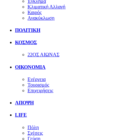
Έγκλημα
Κλιματική Αλλαγή
Καιρός
Ανακύκλωση
ΠΟΛΙΤΙΚΗ
ΚΟΣΜΟΣ
22ΟΣ ΑΙΩΝΑΣ
ΟΙΚΟΝΟΜΙΑ
Ενέργεια
Τουρισμός
Επιχειρήσεις
ΑΠΟΨΗ
LIFE
Πόλη
Σχέσεις
Γεύση