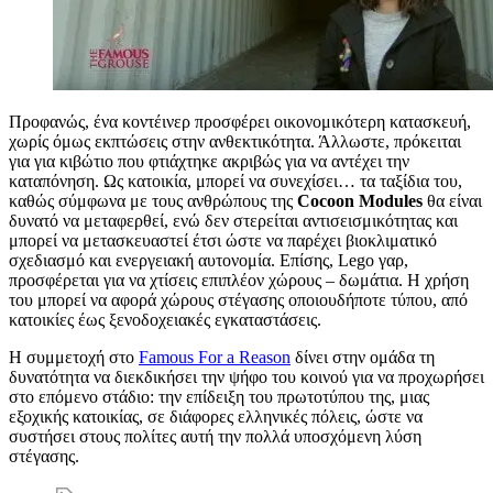
Προφανώς, ένα κοντέινερ προσφέρει οικονομικότερη κατασκευή,
χωρίς όμως εκπτώσεις στην ανθεκτικότητα. Άλλωστε, πρόκειται
για για κιβώτιο που φτιάχτηκε ακριβώς για να αντέχει την
καταπόνηση. Ως κατοικία, μπορεί να συνεχίσει… τα ταξίδια του,
καθώς σύμφωνα με τους ανθρώπους της
Cocoon Modules
θα είναι
δυνατό να μεταφερθεί, ενώ δεν στερείται αντισεισμικότητας και
μπορεί να μετασκευαστεί έτσι ώστε να παρέχει βιοκλιματικό
σχεδιασμό και ενεργειακή αυτονομία. Επίσης, Lego γαρ,
προσφέρεται για να χτίσεις επιπλέον χώρους – δωμάτια. Η χρήση
του μπορεί να αφορά χώρους στέγασης οποιουδήποτε τύπου, από
κατοικίες έως ξενοδοχειακές εγκαταστάσεις.
Η συμμετοχή στο
Famous For a Reason
δίνει στην ομάδα τη
δυνατότητα να διεκδικήσει την ψήφο του κοινού για να προχωρήσει
στο επόμενο στάδιο: την επίδειξη του πρωτοτύπου της, μιας
εξοχικής κατοικίας, σε διάφορες ελληνικές πόλεις, ώστε να
συστήσει στους πολίτες αυτή την πολλά υποσχόμενη λύση
στέγασης.