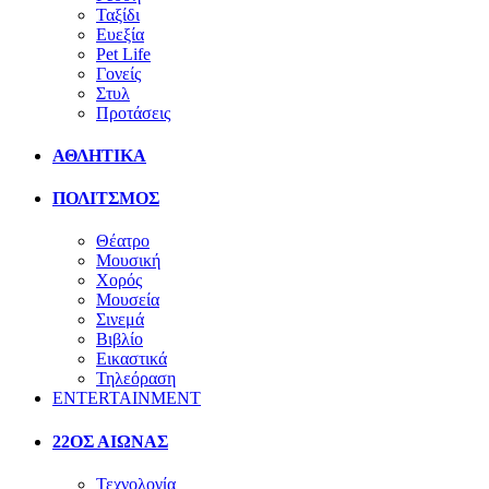
Ταξίδι
Ευεξία
Pet Life
Γονείς
Στυλ
Προτάσεις
ΑΘΛΗΤΙΚΑ
ΠΟΛΙΤΣΜΟΣ
Θέατρο
Μουσική
Χορός
Μουσεία
Σινεμά
Βιβλίο
Εικαστικά
Τηλεόραση
ENTERTAINMENT
22ΟΣ ΑΙΩΝΑΣ
Τεχνολογία