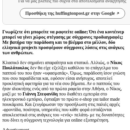
Για να μας βλέπεις πιο συχνά στα αποτελέσματα αναζήτησης
Προσθήκη της huffingtonpost.gr στην Google
Γνωρίζετε ότι μπορείτε να ραφτείτε online; Ότι ένα κοντέινερ
μπορεί να γίνει χώρος στέγασης με σύγχρονες προδιαγραφές;
Με βατήρα την παράδοση και το βλέμμα στο μέλλον, δύο
ελληνικά projects προσφέρουν σύγχρονες λύσεις στις ανάγκες
των ανθρώπων.
Κλασικό δεν σημαίνει απαραίτητα και στατικό. Αλλιώς, ο
Νίκος
Πουλόπουλος
δεν θα είχε εξελίξει καθόλου το επάγγελμα του
παππού του που ήταν «υφασματάς». Όμως, παράδοση ίσον γνώση
που σου παραδίδεται και, εφόσον είσαι ανήσυχος, αποτελεί
προκλητική αφετηρία για τα νέα σου βήματα. Αν ο παππούς του
ήταν ιδιοκτήτης ενός από τα πρώτα ραφεία στην Αθήνα, ο Νίκος,
μαζί με το
Γιάννη Στεφανίδη
που διαθέτει εμπειρία στο
ηλεκτρονικό εμπόριο, έφτιαξαν το πρώτο e-shop για tailor made
πουκάμισα. Και ζευγάρωσαν την προσήλωση στις παλιές αρχές
-φροντίδα, ποιότητα, υπηρεσίες που κάθε φορά εστιάζονται
αποκλειστικά στις ανάγκες του «ενός» πελάτη- με τις δυνατότητες
που δίνει η σύγχρονη τεχνολογία για online εξυπηρέτηση.
Advertisement