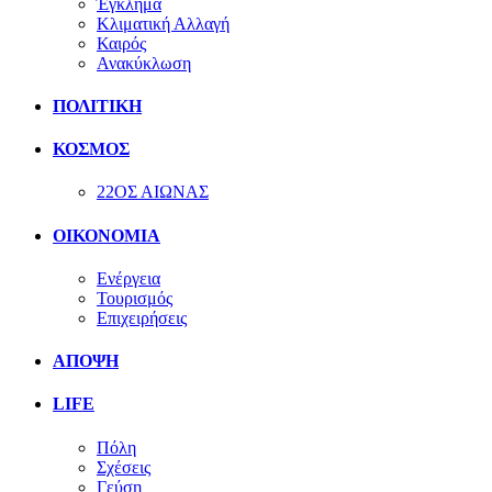
Έγκλημα
Κλιματική Αλλαγή
Καιρός
Ανακύκλωση
ΠΟΛΙΤΙΚΗ
ΚΟΣΜΟΣ
22ΟΣ ΑΙΩΝΑΣ
ΟΙΚΟΝΟΜΙΑ
Ενέργεια
Τουρισμός
Επιχειρήσεις
ΑΠΟΨΗ
LIFE
Πόλη
Σχέσεις
Γεύση