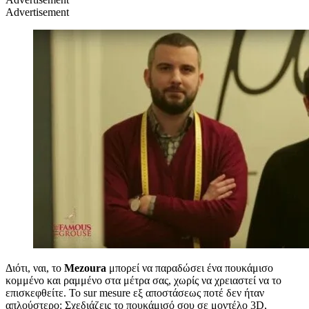
Advertisement
Διότι, ναι, το
Mezoura
μπορεί να παραδώσει ένα πουκάμισο
κομμένο και ραμμένο στα μέτρα σας, χωρίς να χρειαστεί να το
επισκεφθείτε. To sur mesure εξ αποστάσεως ποτέ δεν ήταν
απλούστερο: Σχεδιάζεις το πουκάμισό σου σε μοντέλο 3D,