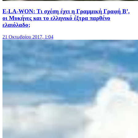
E-LA-WON: Τι σχέση έχει η Γραμμική Γραφή Β’,
οι Μυκήνες και το ελληνικό έξτρα παρθένο
ελαιόλαδο;
21 Οκτωβρίου 2017, 1:04