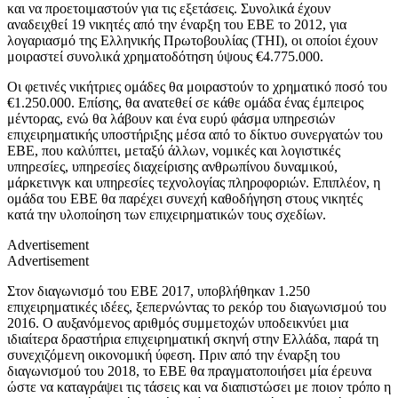
και να προετοιμαστούν για τις εξετάσεις. Συνολικά έχουν
αναδειχθεί 19 νικητές από την έναρξη του ΕΒΕ το 2012, για
λογαριασμό της Ελληνικής Πρωτοβουλίας (THI), οι οποίοι έχουν
μοιραστεί συνολικά χρηματοδότηση ύψους €4.775.000.
Οι φετινές νικήτριες ομάδες θα μοιραστούν το χρηματικό ποσό του
€1.250.000. Επίσης, θα ανατεθεί σε κάθε ομάδα ένας έμπειρος
μέντορας, ενώ θα λάβουν και ένα ευρύ φάσμα υπηρεσιών
επιχειρηματικής υποστήριξης μέσα από το δίκτυο συνεργατών του
ΕΒΕ, που καλύπτει, μεταξύ άλλων, νομικές και λογιστικές
υπηρεσίες, υπηρεσίες διαχείρισης ανθρωπίνου δυναμικού,
μάρκετινγκ και υπηρεσίες τεχνολογίας πληροφοριών. Επιπλέον, η
ομάδα του ΕΒΕ θα παρέχει συνεχή καθοδήγηση στους νικητές
κατά την υλοποίηση των επιχειρηματικών τους σχεδίων.
Advertisement
Advertisement
Στον διαγωνισμό του ΕΒΕ 2017, υποβλήθηκαν 1.250
επιχειρηματικές ιδέες, ξεπερνώντας το ρεκόρ του διαγωνισμού του
2016. Ο αυξανόμενος αριθμός συμμετοχών υποδεικνύει μια
ιδιαίτερα δραστήρια επιχειρηματική σκηνή στην Ελλάδα, παρά τη
συνεχιζόμενη οικονομική ύφεση. Πριν από την έναρξη του
διαγωνισμού του 2018, το ΕΒΕ θα πραγματοποιήσει μία έρευνα
ώστε να καταγράψει τις τάσεις και να διαπιστώσει με ποιον τρόπο η