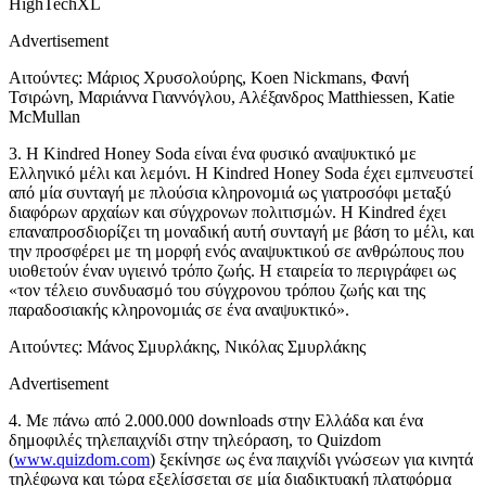
HighTechXL
Advertisement
Αιτούντες: Μάριος Χρυσολούρης, Koen Nickmans, Φανή
Τσιρώνη, Μαριάννα Γιαννόγλου, Αλέξανδρος Matthiessen, Katie
McMullan
3. H Kindred Honey Soda είναι ένα φυσικό αναψυκτικό με
Ελληνικό μέλι και λεμόνι. H Kindred Honey Soda έχει εμπνευστεί
από μία συνταγή με πλούσια κληρονομιά ως γιατροσόφι μεταξύ
διαφόρων αρχαίων και σύγχρονων πολιτισμών. Η Kindred έχει
επαναπροσδιορίζει τη μοναδική αυτή συνταγή με βάση το μέλι, και
την προσφέρει με τη μορφή ενός αναψυκτικού σε ανθρώπους που
υιοθετούν έναν υγιεινό τρόπο ζωής. Η εταιρεία το περιγράφει ως
«τον τέλειο συνδυασμό του σύγχρονου τρόπου ζωής και της
παραδοσιακής κληρονομιάς σε ένα αναψυκτικό».
Αιτούντες: Μάνος Σμυρλάκης, Νικόλας Σμυρλάκης
Advertisement
4. Με πάνω από 2.000.000 downloads στην Ελλάδα και ένα
δημοφιλές τηλεπαιχνίδι στην τηλεόραση, το Quizdom
(
www.quizdom.com
) ξεκίνησε ως ένα παιχνίδι γνώσεων για κινητά
τηλέφωνα και τώρα εξελίσσεται σε μία διαδικτυακή πλατφόρμα