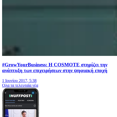
#GrowYourBusiness: H COSMOTE στηρίζει την
ανάπτυξη των επιχειρήσεων στην ψηφιακή εποχή
1 Ιουνίου 2017, 5:38
Oλα τα τελευταία νέα