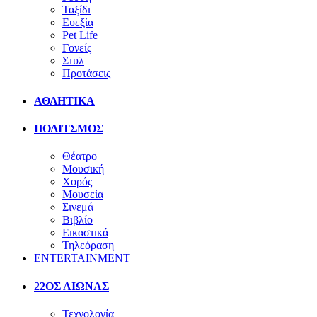
Ταξίδι
Ευεξία
Pet Life
Γονείς
Στυλ
Προτάσεις
ΑΘΛΗΤΙΚΑ
ΠΟΛΙΤΣΜΟΣ
Θέατρο
Μουσική
Χορός
Μουσεία
Σινεμά
Βιβλίο
Εικαστικά
Τηλεόραση
ENTERTAINMENT
22ΟΣ ΑΙΩΝΑΣ
Τεχνολογία