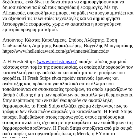
δεξιότητες, ενώ δίνει τη δυνατότητα να δημιουργήσουν και να
δημοσιεύσουν τα δικά τους παιχνίδια ή εφαρμογές. Με την
Allcancode, οποιοσδήποτε μπορεί να μάθει να προγραμματίζει και
να αξιοποιεί τις τελευταίες τεχνολογίες και να δημιουργήσει
λειτουργικές εφαρμογές, χωρίς να απαιτείται η προηγούμενη
εμπειρία προγραμματισμού.
Αιτούντες: Κώστας Καρολεμέας, Σπύρος Αλβέρτης, Έρση
Σπαθοπούλου, Δημήτρης Καρατζαφέρης, Βαγγέλης Μπαγιαρτάκης
https://www.hellenicaward.com/gr/winners/allcancode/
2. Η Fresh Strips (
www.freshstrips.co
) παρέχει λύσεις χαμηλού
κόστους στον τομέα της συσκευασίας, οι οποίες πληροφορούν τον
καταναλωτή για την ασφάλεια και ποιότητα των τροφίμων που
αγοράζει. Η Fresh Strips είναι προϊόν εκτενούς έρευνας και
ανάπτυξης και, πρόκειται για πλαστικά αυτοκόλλητα που
τοποθετούνται σε συσκευασίες τροφίμων, τα οποία εμφανίζουν το
βαθμό έκθεσης ή μη των προϊόντων σε ακατάλληλη θερμοκρασία.
Στην περίπτωση που εκτεθεί ένα προϊόν σε ακατάλληλη
θερμοκρασία, το Fresh Strips αλλάζει χρώμα δείχνοντας πως το
τρόφιμο δεν είναι πλέον ασφαλές για κατανάλωση. Η Fresh Strips
παρέχει διαβεβαίωση στους παραγωγούς, στους εμπόρους και
στους καταναλωτές σχετικά με την ασφάλεια των ευαίσθητων στη
θερμοκρασία προϊόντων. Η Fresh Strips στηρίζεται από μία σειρά
από εταιρίες και οργανισμούς όπως η Merck, η EY και το