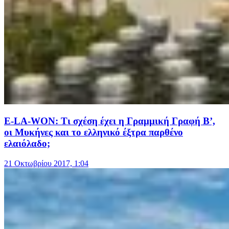
E-LA-WON: Τι σχέση έχει η Γραμμική Γραφή Β’,
οι Μυκήνες και το ελληνικό έξτρα παρθένο
ελαιόλαδο;
21 Οκτωβρίου 2017, 1:04