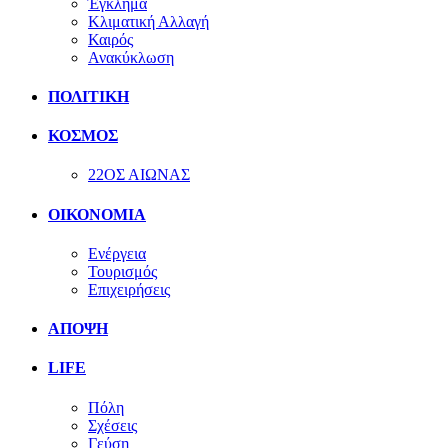
Έγκλημα
Κλιματική Αλλαγή
Καιρός
Ανακύκλωση
ΠΟΛΙΤΙΚΗ
ΚΟΣΜΟΣ
22ΟΣ ΑΙΩΝΑΣ
ΟΙΚΟΝΟΜΙΑ
Ενέργεια
Τουρισμός
Επιχειρήσεις
ΑΠΟΨΗ
LIFE
Πόλη
Σχέσεις
Γεύση