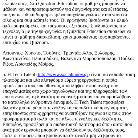
εκπαίδευσης. Στο Quizdom Education, οι μαθητές μπορούν να
μάθουν και να προετοιμαστούν για διαγωνίσματα και εξετάσεις,
παίζοντας ειδικά διαμορφωμένα παιχνίδια γνώσεων απέναντι σε
φίλους και συμμαθητές τους. Οι ερωτήσεις βασίζονται σε υλικό
από προηγούμενες και τρέχουσες εξετάσεις. Συνδυάζοντας την
τεχνολογία με την ψυχαγωγία, η Quizdom Education σκοπεύει να
κάνει τη μάθηση διασκέδαση, χρησιμοποιώντας τους παράγοντες
επιτυχίας του Quizdom.
Αιτούντες: Χρήστος Τσούνης, Τριαντάφυλλος Ξυλούρης,
Κωνσταντίνος Πλουμιδάκης, Βαλεντίνα Μαρουσοπούλου, Παύλος
Ρίζος, Αριστείδης Μοίρας.
5. Η Tech Talent (
http://www.socialinnov.gr)
είναι μία εκπαιδευτική
πλατφόρμα και μία πλατφόρμα εύρεσης εργασίας, η οποία
προσφέρει στους υπεύθυνους προσλήψεων που αναζητούν
επαγγελματίες στο χώρο τεχνολογιών και της πληροφορίας των
επικοινωνιών, τη δυνατότητα να αναζητήσουν και να προσλάβουν
το κατάλληλο ανθρώπινο δυναμικό. Η Tech Talent προσφέρει
δωρεάν μία σειρά από τεχνολογικά εκπαιδευτικά προγράμματα,
επιτρέποντας στους χρήστες να αναπτύξουν τις γνώσεις τους στον
προγραμματισμό αλλά και σε άλλες τεχνολογικές δεξιότητες.
Επιπλέον, προσφέρει μία διαδικτυακή πλατφόρμα όπου αυτοί που
αναζητούν εργασία μπορούν να δηλώσουν τις δεξιότητές τους,
ώστε οι εταιρείες που βρίσκονται σε αναζήτηση να βρουν το