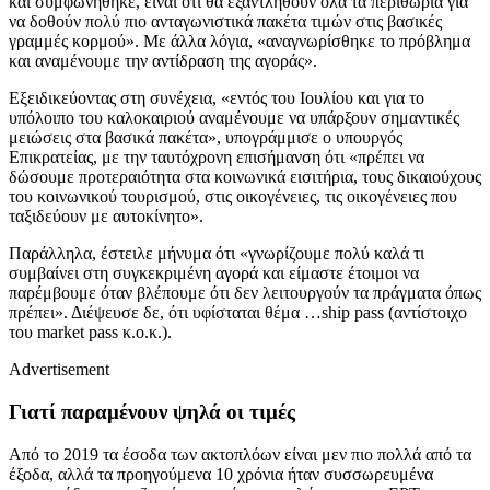
και συμφωνήθηκε, είναι ότι θα εξαντληθούν όλα τα περιθώρια για
να δοθούν πολύ πιο ανταγωνιστικά πακέτα τιμών στις βασικές
γραμμές κορμού». Με άλλα λόγια, «αναγνωρίσθηκε το πρόβλημα
και αναμένουμε την αντίδραση της αγοράς».
Εξειδικεύοντας στη συνέχεια, «εντός του Ιουλίου και για το
υπόλοιπο του καλοκαιριού αναμένουμε να υπάρξουν σημαντικές
μειώσεις στα βασικά πακέτα», υπογράμμισε ο υπουργός
Επικρατείας, με την ταυτόχρονη επισήμανση ότι «πρέπει να
δώσουμε προτεραιότητα στα κοινωνικά εισιτήρια, τους δικαιούχους
του κοινωνικού τουρισμού, στις οικογένειες, τις οικογένειες που
ταξιδεύουν με αυτοκίνητο».
Παράλληλα, έστειλε μήνυμα ότι «γνωρίζουμε πολύ καλά τι
συμβαίνει στη συγκεκριμένη αγορά και είμαστε έτοιμοι να
παρέμβουμε όταν βλέπουμε ότι δεν λειτουργούν τα πράγματα όπως
πρέπει». Διέψευσε δε, ότι υφίσταται θέμα …ship pass (αντίστοιχο
του market pass κ.ο.κ.).
Advertisement
Γιατί παραμένουν ψηλά οι τιμές
Από το 2019 τα έσοδα των ακτοπλόων είναι μεν πιο πολλά από τα
έξοδα, αλλά τα προηγούμενα 10 χρόνια ήταν συσσωρευμένα