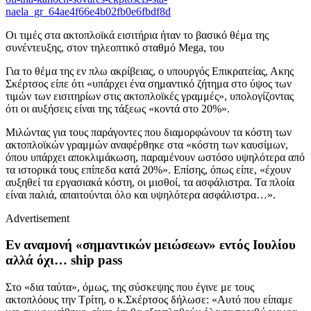
naela_gr_64ae4f66e4b02fb0e6fbdf8d
Οι τιμές στα ακτοπλοϊκά εισιτήρια ήταν το βασικό θέμα της
συνέντευξης, στον τηλεοπτικό σταθμό Mega, του
Για το θέμα της εν πλω ακρίβειας, ο υπουργός Επικρατείας, Ακης
Σκέρτσος είπε ότι «υπάρχει ένα σημαντικό ζήτημα στο ύψος των
τιμών των εισιτηρίων στις ακτοπλοϊκές γραμμές», υπολογίζοντας
ότι οι αυξήσεις είναι της τάξεως «κοντά στο 20%».
Μιλώντας για τους παράγοντες που διαμορφώνουν τα κόστη των
ακτοπλοϊκών γραμμών αναφέρθηκε στα «κόστη των καυσίμων,
όπου υπάρχει αποκλιμάκωση, παραμένουν ωστόσο υψηλότερα από
τα ιστορικά τους επίπεδα κατά 20%». Επίσης, όπως είπε, «έχουν
αυξηθεί τα εργασιακά κόστη, οι μισθοί, τα ασφάλιστρα. Τα πλοία
είναι παλιά, απαιτούνται όλο και υψηλότερα ασφάλιστρα…».
Advertisement
Εν αναμονή «σημαντικών μειώσεων» εντός Ιουλίου
αλλά όχι… ship pass
Στο «δια ταύτα», όμως, της σύσκεψης που έγινε με τους
ακτοπλόους την Τρίτη, ο κ.Σκέρτσος δήλωσε: «Αυτό που είπαμε