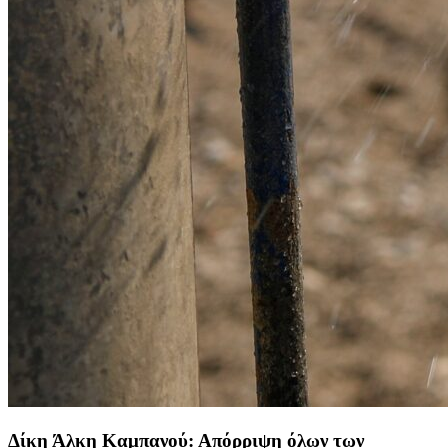
Δίκη Άλκη Καμπανού: Απόρριψη όλων των