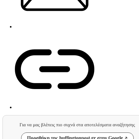
Για να μας βλέπεις πιο συχνά στα αποτελέσματα αναζήτησης
Προσθήκη της huffingtonpost.gr στην Google