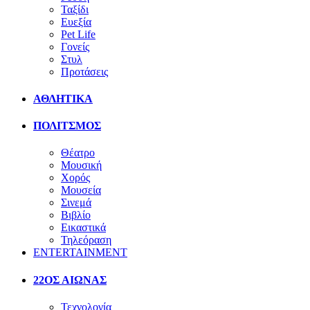
Ταξίδι
Ευεξία
Pet Life
Γονείς
Στυλ
Προτάσεις
ΑΘΛΗΤΙΚΑ
ΠΟΛΙΤΣΜΟΣ
Θέατρο
Μουσική
Χορός
Μουσεία
Σινεμά
Βιβλίο
Εικαστικά
Τηλεόραση
ENTERTAINMENT
22ΟΣ ΑΙΩΝΑΣ
Τεχνολογία