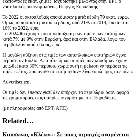
εκατοντάδες εκατ. ζημιές, ισχυρίστηκε μιλώντας στην ΕΡΤ ο
ναυτιλιακός οικονομολόγος, Γιώργος Ξηραδάκης.
Το 2022 οι ακτοπλοϊκές αποκόμισαν μικτά κέρδη 79 εκατ. ευρώ.
Όμως το ποσοστό μικτού κέρδους, από 21% το 2019, έπεσε στο
10% το 2022, είπε.
Το 2024 θα έχουμε μια προσαύξηση των τιμών των εισιτήριων
κατά 7% με 9% στην Ευρώπη, άρα και στην Ελλάδα, λόγω του
περιβαλλοντικού τέλους, είπε.
Η μεγάλη αύξηση στις τιμές των ακτοπλοϊκών εισιτήριων έγινε
πέρυσι τον Ιούλιο. Από τότε όμως οι τιμές των καυσίμων έχουν
μειωθεί κατά 30% περίπου, χωρίς αυτή η μείωση να περάσει τις
τιμές εφέτος, που αντίθετα «τσίμπησαν» λίγα ευρώ προς τα επάνω.
Advertisement
Οι τιμές δεν έπεσαν γιατί δεν υπήρχαν τα περιθώρια όσον αφορά
τις χρηματοροές στις εταιρίες ισχυρίστηκε ο κ. Ξηραδάκης.
(με πληροφορίες από ΕΡΤ, ΑΠΕ)
Related…
Καύσωνας «Κλέων»: Σε ποιες περιοχές αναμένεται