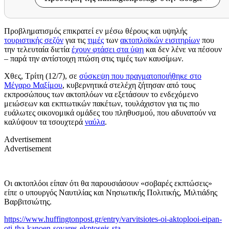
Προβληματισμός επικρατεί εν μέσω θέρους και υψηλής
τουριστικής σεζόν
για τις
τιμές
των
ακτοπλοϊκών εισιτηρίων
που
την τελευταία διετία
έχουν φτάσει στα ύψη
και δεν λένε να πέσουν
– παρά την αντίστοιχη πτώση στις τιμές των καυσίμων.
Χθες, Τρίτη (12/7), σε
σύσκεψη που πραγματοποιήθηκε στο
Μέγαρο Μαξίμου
, κυβερνητικά στελέχη ζήτησαν από τους
εκπροσώπους των ακτοπλόων να εξετάσουν το ενδεχόμενο
μειώσεων και εκπτωτικών πακέτων, τουλάχιστον για τις πιο
ευάλωτες οικονομικά ομάδες του πληθυσμού, που αδυνατούν να
καλύψουν τα τσουχτερά
ναύλα
.
Advertisement
Advertisement
Οι ακτοπλόοι είπαν ότι θα παρουσιάσουν «σοβαρές εκπτώσεις»
είπε ο υπουργός Ναυτιλίας και Νησιωτικής Πολιτικής, Μιλτιάδης
Βαρβιτσιώτης.
https://www.huffingtonpost.gr/entry/varvitsiotes-oi-aktoplooi-eipan-
oti-tha-kanoen-sovares-ekptoseis-sta-