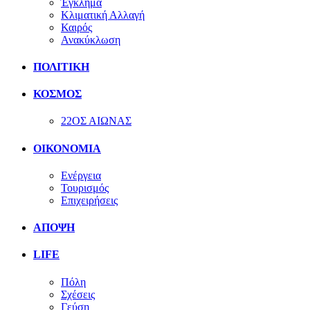
Έγκλημα
Κλιματική Αλλαγή
Καιρός
Ανακύκλωση
ΠΟΛΙΤΙΚΗ
ΚΟΣΜΟΣ
22ΟΣ ΑΙΩΝΑΣ
ΟΙΚΟΝΟΜΙΑ
Ενέργεια
Τουρισμός
Επιχειρήσεις
ΑΠΟΨΗ
LIFE
Πόλη
Σχέσεις
Γεύση