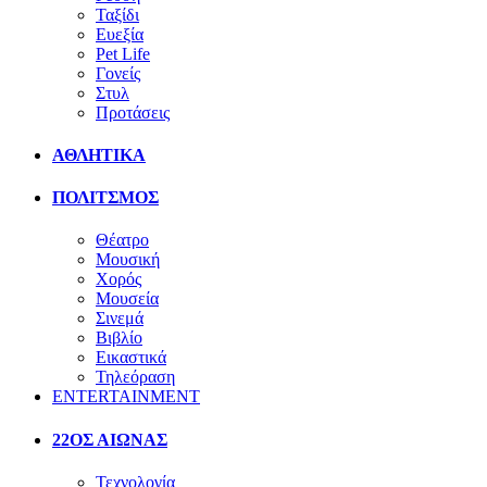
Ταξίδι
Ευεξία
Pet Life
Γονείς
Στυλ
Προτάσεις
ΑΘΛΗΤΙΚΑ
ΠΟΛΙΤΣΜΟΣ
Θέατρο
Μουσική
Χορός
Μουσεία
Σινεμά
Βιβλίο
Εικαστικά
Τηλεόραση
ENTERTAINMENT
22ΟΣ ΑΙΩΝΑΣ
Τεχνολογία