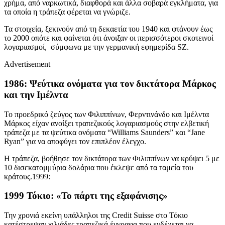
χρήμα, από ναρκωτικά, διαφθορά και άλλα σοβαρά εγκλήματα, για
τα οποία η τράπεζα φέρεται να γνώριζε.
Τα στοιχεία, ξεκινούν από τη δεκαετία του 1940 και φτάνουν έως
το 2000 οπότε και φαίνεται ότι άνοιξαν οι περισσότεροι σκοτεινοί
λογαριασμοί, σύμφωνα με την γερμανική εφημερίδα SZ.
Advertisement
1986: Ψεύτικα ονόματα για τον δικτάτορα Μάρκος
και την Ιμέλντα
Το προεδρικό ζεύγος των Φιλιππίνων, Φερντινάνδο και Ιμέλντα
Μάρκος είχαν ανοίξει τραπεζικούς λογαριασμούς στην ελβετική
τράπεζα με τα ψεύτικα ονόματα “Williams Saunders” και “Jane
Ryan” για να αποφύγει τον επιπλέον έλεγχο.
Η τράπεζα, βοήθησε τον δικτάτορα των Φιλιππίνων να κρύψει 5 με
10 δισεκατομμύρια δολάρια που έκλεψε από τα ταμεία του
κράτους.1999:
1999 Τόκιο: «Το πάρτι της εξαφάνισης»
Την χρονιά εκείνη υπάλληλοι της Credit Suisse στο Τόκιο
κατέστρεψαν χιλιάδες τραπεζικά έγγραφα που ενδέχεται να