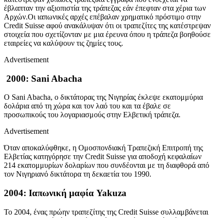
έβλαπταν την αξιοπιστία της τράπεζας εάν έπεφταν στα χέρια των
Αρχών.Οι ιαπωνικές αρχές επέβαλαν χρηματικό πρόστιμο στην
Credit Suisse αφού ανακάλυψαν ότι οι τραπεζίτες της κατέστρεψαν
στοιχεία που σχετίζονταν με μια έρευνα όπου η τράπεζα βοηθούσε
εταιρείες να καλύψουν τις ζημίες τους.
Advertisement
2000: Sani Abacha
Ο Sani Abacha, ο δικτάτορας της Νιγηρίας έκλεψε εκατομμύρια
δολάρια από τη χώρα και τον λαό του και τα έβαλε σε
προσωπικούς του λογαριασμούς στην Ελβετική τράπεζα.
Advertisement
Όταν αποκαλύφθηκε, η Ομοσπονδιακή Τραπεζική Επιτροπή της
Ελβετίας κατηγόρησε την Credit Suisse για αποδοχή κεφαλαίων
214 εκατομμυρίων δολαρίων που συνδέονται με τη διαφθορά από
τον Νιγηριανό δικτάτορα τη δεκαετία του 1990.
2004: Ιαπωνική μαφία Yakuza
Το 2004, ένας πρώην τραπεζίτης της Credit Suisse συλλαμβάνεται