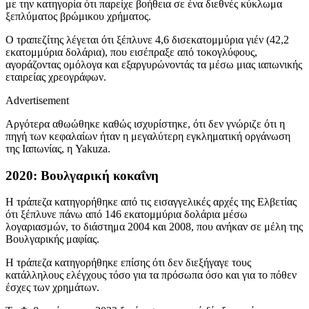
με την κατηγορία ότι παρείχε βοήθεια σε ένα διεθνές κύκλωμα
ξεπλύματος βρώμικου χρήματος.
Ο τραπεζίτης λέγεται ότι ξέπλυνε 4,6 δισεκατομμύρια γιέν (42,2
εκατομμύρια δολάρια), που εισέπραξε από τοκογλύφους,
αγοράζοντας ομόλογα και εξαργυρώνοντάς τα μέσω μιας ιαπωνικής
εταιρείας χρεογράφων.
Advertisement
Αργότερα αθωώθηκε καθώς ισχυρίστηκε, ότι δεν γνώριζε ότι η
πηγή των κεφαλαίων ήταν η μεγαλύτερη εγκληματική οργάνωση
της Ιαπωνίας, η Yakuza.
2020: Βουλγαρική κοκαΐνη
Η τράπεζα κατηγορήθηκε από τις εισαγγελικές αρχές της Ελβετίας
ότι ξέπλυνε πάνω από 146 εκατομμύρια δολάρια μέσω
λογαριασμών, το διάστημα 2004 και 2008, που ανήκαν σε μέλη της
Βουλγαρικής μαφίας.
Η τράπεζα κατηγορήθηκε επίσης ότι δεν διεξήγαγε τους
κατάλληλους ελέγχους τόσο για τα πρόσωπα όσο και για το πόθεν
έσχες των χρημάτων.