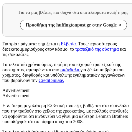
Για να μας βλέπεις πιο συχνά στα αποτελέσματα αναζήτησης
Προσθήκη της huffingtonpost.gr στην Google
Για τρία πράγματα φημίζεται η
Ελβετία
. Τους περισσότερους
δισεκατομμυριούχους στον κόσμο, το
τραπεζικό της σύστημα
και
τις σοκολάτες.
Τα τελευταία χρόνια όμως, η φήμη του ισχυρού τραπεζικού της
συστήματος αμαυρώνεται από
σκάνδαλα
για ξέπλυμα βρώμικου
χρήματος, διαφθοράς και υπόθαλψης εγκληματικών οργανώσεων
που βαραίνουν την
Credit Suisse.
Advertisement
Advertisement
Η δεύτερη μεγαλύτερη Ελβετική τράπεζα, βυθίζεται στα σκάνδαλα
που την τραβούν στο χείλος της χρεοκοπίας, με πολλούς επενδυτές
να φοβούνται ότι κινδυνεύει να γίνει μια δεύτερη Lehman Brothers
που οδήγησε στο περίφημο κράχ του 2008.
Το τελευταίο διάστημα, η ελβετική τράπεζα βρίσκεται σε