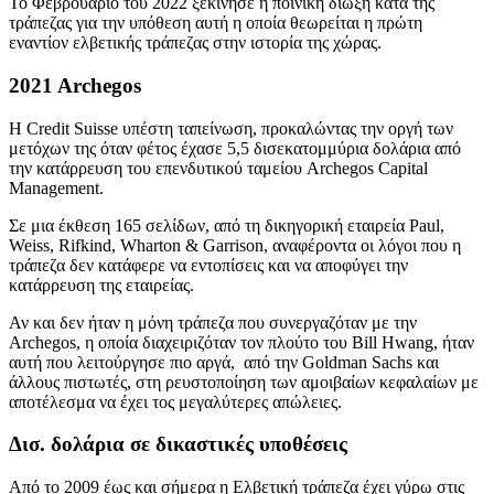
Το Φεβρουάριο του 2022 ξεκίνησε η ποινική δίωξη κατά της
τράπεζας για την υπόθεση αυτή η οποία θεωρείται η πρώτη
εναντίον ελβετικής τράπεζας στην ιστορία της χώρας.
2
021 Archegos
Η Credit Suisse υπέστη ταπείνωση, προκαλώντας την οργή των
μετόχων της όταν φέτος έχασε 5,5 δισεκατομμύρια δολάρια από
την κατάρρευση του επενδυτικού ταμείου Archegos Capital
Management.
Σε μια έκθεση 165 σελίδων, από τη δικηγορική εταιρεία Paul,
Weiss, Rifkind, Wharton & Garrison, αναφέροντα οι λόγοι που η
τράπεζα δεν κατάφερε να εντοπίσεις και να αποφύγει την
κατάρρευση της εταιρείας.
Αν και δεν ήταν η μόνη τράπεζα που συνεργαζόταν με την
Archegos, η οποία διαχειριζόταν τον πλούτο του Bill Hwang, ήταν
αυτή που λειτούργησε πιο αργά, από την Goldman Sachs και
άλλους πιστωτές, στη ρευστοποίηση των αμοιβαίων κεφαλαίων με
αποτέλεσμα να έχει τος μεγαλύτερες απώλειες.
Δισ. δολάρια σε δικαστικές υποθέσεις
Από το 2009 έως και σήμερα η Ελβετική τράπεζα έχει γύρω στις