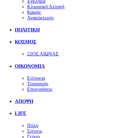
Έγκλημα
Κλιματική Αλλαγή
Καιρός
Ανακύκλωση
ΠΟΛΙΤΙΚΗ
ΚΟΣΜΟΣ
22ΟΣ ΑΙΩΝΑΣ
ΟΙΚΟΝΟΜΙΑ
Ενέργεια
Τουρισμός
Επιχειρήσεις
ΑΠΟΨΗ
LIFE
Πόλη
Σχέσεις
Γεύση