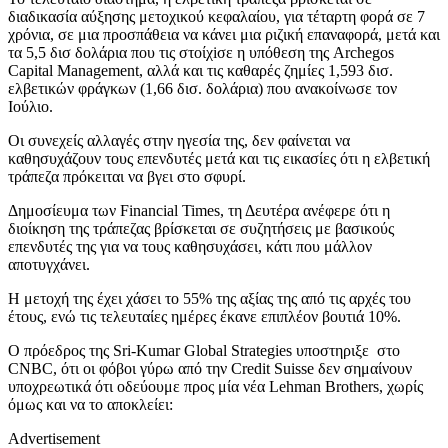
διαδικασία αύξησης μετοχικού κεφαλαίου, για τέταρτη φορά σε 7
χρόνια, σε μια προσπάθεια να κάνει μια ριζική επαναφορά, μετά και
τα 5,5 δισ δολάρια που τις στοίχiσε η υπόθεση της Archegos
Capital Management, αλλά και τις καθαρές ζημίες 1,593 δισ.
ελβετικών φράγκων (1,66 δισ. δολάρια) που ανακοίνωσε τον
Ιούλιο.
Οι συνεχείς αλλαγές στην ηγεσία της, δεν φαίνεται να
καθησυχάζουν τους επενδυτές μετά και τις εικασίες ότι η ελβετική
τράπεζα πρόκειται να βγει στο σφυρί.
Δημοσίευμα των Financial Times, τη Δευτέρα ανέφερε ότι η
διοίκηση της τράπεζας βρίσκεται σε συζητήσεις με βασικούς
επενδυτές της για να τους καθησυχάσει, κάτι που μάλλον
αποτυγχάνει.
Η μετοχή της έχει χάσει το 55% της αξίας της από τις αρχές του
έτους, ενώ τις τελευταίες ημέρες έκανε επιπλέον βουτιά 10%.
Ο πρόεδρος της Sri-Kumar Global Strategies υποστηριξε στο
CNBC, ότι οι φόβοι γύρω από την Credit Suisse δεν σημαίνουν
υποχρεωτικά ότι οδεύουμε προς μία νέα Lehman Brothers, χωρίς
όμως και να το αποκλείει:
Advertisement