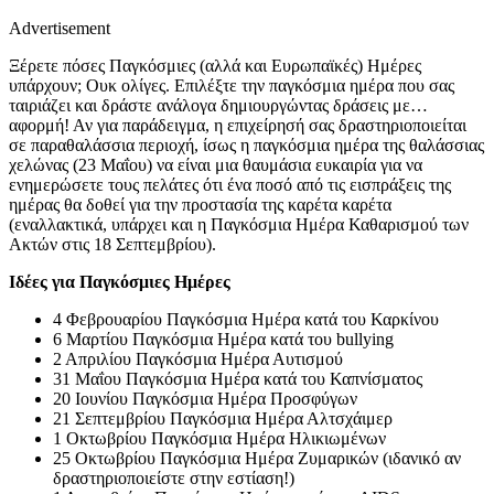
Advertisement
Ξέρετε πόσες Παγκόσμιες (αλλά και Ευρωπαϊκές) Ημέρες
υπάρχουν; Ουκ ολίγες. Επιλέξτε την παγκόσμια ημέρα που σας
ταιριάζει και δράστε ανάλογα δημιουργώντας δράσεις με…
αφορμή! Αν για παράδειγμα, η επιχείρησή σας δραστηριοποιείται
σε παραθαλάσσια περιοχή, ίσως η παγκόσμια ημέρα της θαλάσσιας
χελώνας (23 Μαΐου) να είναι μια θαυμάσια ευκαιρία για να
ενημερώσετε τους πελάτες ότι ένα ποσό από τις εισπράξεις της
ημέρας θα δοθεί για την προστασία της καρέτα καρέτα
(εναλλακτικά, υπάρχει και η Παγκόσμια Ημέρα Καθαρισμού των
Ακτών στις 18 Σεπτεμβρίου).
Ιδέες για Παγκόσμιες Ημέρες
4 Φεβρουαρίου Παγκόσμια Ημέρα κατά του Καρκίνου
6 Μαρτίου Παγκόσμια Ημέρα κατά του bullying
2 Απριλίου Παγκόσμια Ημέρα Αυτισμού
31 Μαΐου Παγκόσμια Ημέρα κατά του Καπνίσματος
20 Ιουνίου Παγκόσμια Ημέρα Προσφύγων
21 Σεπτεμβρίου Παγκόσμια Ημέρα Αλτσχάιμερ
1 Οκτωβρίου Παγκόσμια Ημέρα Ηλικιωμένων
25 Οκτωβρίου Παγκόσμια Ημέρα Ζυμαρικών (ιδανικό αν
δραστηριοποιείστε στην εστίαση!)