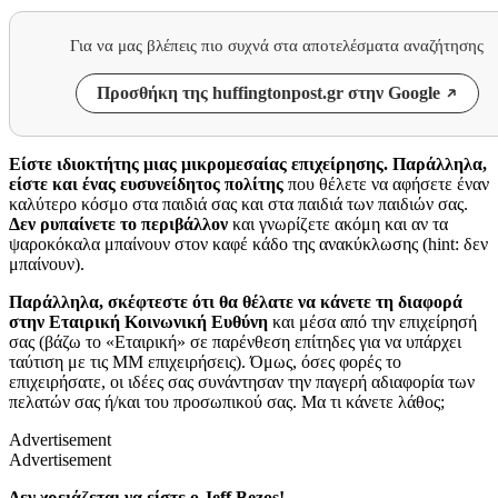
Για να μας βλέπεις πιο συχνά στα αποτελέσματα αναζήτησης
Προσθήκη της huffingtonpost.gr στην Google
Είστε ιδιοκτήτης μιας μικρομεσαίας επιχείρησης. Παράλληλα,
είστε και ένας ευσυνείδητος πολίτης
που θέλετε να αφήσετε έναν
καλύτερο κόσμο στα παιδιά σας και στα παιδιά των παιδιών σας.
Δεν ρυπαίνετε το περιβάλλον
και γνωρίζετε ακόμη και αν τα
ψαροκόκαλα μπαίνουν στον καφέ κάδο της ανακύκλωσης (hint: δεν
μπαίνουν).
Παράλληλα, σκέφτεστε ότι θα θέλατε να κάνετε τη διαφορά
στην Εταιρική Κοινωνική Ευθύνη
και μέσα από την επιχείρησή
σας (βάζω το «Εταιρική» σε παρένθεση επίτηδες για να υπάρχει
ταύτιση με τις ΜΜ επιχειρήσεις). Όμως, όσες φορές το
επιχειρήσατε, οι ιδέες σας συνάντησαν την παγερή αδιαφορία των
πελατών σας ή/και του προσωπικού σας. Μα τι κάνετε λάθος;
Advertisement
Advertisement
Δεν χρειάζεται να είστε ο Jeff
Bezos!