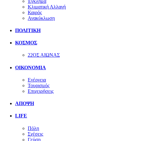
Έγκλημα
Κλιματική Αλλαγή
Καιρός
Ανακύκλωση
ΠΟΛΙΤΙΚΗ
ΚΟΣΜΟΣ
22ΟΣ ΑΙΩΝΑΣ
ΟΙΚΟΝΟΜΙΑ
Ενέργεια
Τουρισμός
Επιχειρήσεις
ΑΠΟΨΗ
LIFE
Πόλη
Σχέσεις
Γεύση