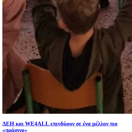
ΔΕΗ και WE4ALL επενδύουν σε ένα μέλλον πιο
«πράσινο»