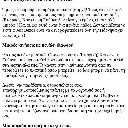
Όμως, ας πάρουμε τα πράγματα από την αρχή! Ίσως να είστε από
εκείνους τους μικρομεσαίους επιχειρηματίες που σκέφτονται “η
(Εταιρική) Κοινωνική Ευθύνη δεν είναι για εμένα, είμαι πολύ
μικρός”! Και όμως, αυτό είναι ένα μεγάλο λάθος. Δεν χρειάζεται να
είστε ο Jeff Bezos ούτε να δενδροφυτεύσετε όλη την Πάρνηθα για
να πετύχετε!
Μικρές κινήσεις με μεγάλη διαφορά
Θα σας πω ένα μυστικό. Όσον αφορά την (Εταιρική) Κοινωνική
Ευθύνη, μην προσπαθείτε να σκέπτεστε σαν επιχειρηματίας,
αλλά
σαν καταναλωτής
. Τι κάνετε στην καθημερινότητά σας; πχ
περιορίζετε το πλαστικό όπου μπορείτε! Το ίδιο μπορεί να κάνει τη
διαφορά και για την επιχείρησή σας.
Δώστε, για παράδειγμα, στους πελάτες σας,
επαναχρησιμοποιούμενες τσάντες με το λογότυπό σας ή
προσφέρετε καλαμάκια φτιαγμένα από… καλαμπόκι! Θα βγείτε
διπλά κερδισμένοι. Αφενός θα τους δείτε να χαμογελούν και να
αναγνωρίζουν την οικολογική σας συνείδηση και αφετέρου θα τους
μετατρέψετε σε “ζωντανή outdoor” διαφήμιση για την επιχείρησή
σας.
Μία παγκόσμια ημέρα και για εσάς