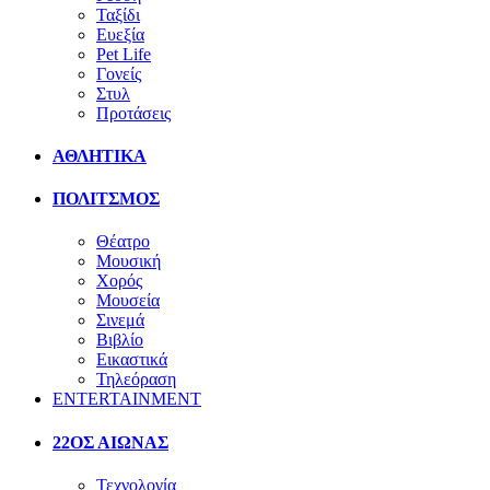
Ταξίδι
Ευεξία
Pet Life
Γονείς
Στυλ
Προτάσεις
ΑΘΛΗΤΙΚΑ
ΠΟΛΙΤΣΜΟΣ
Θέατρο
Μουσική
Χορός
Μουσεία
Σινεμά
Βιβλίο
Εικαστικά
Τηλεόραση
ENTERTAINMENT
22ΟΣ ΑΙΩΝΑΣ
Τεχνολογία