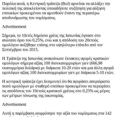
Παρόλα αυτά, η Κεντρική τράπεζα (BoJ) αρνείται να αλλάξει την
πολιτική της αποκλείοντας οποιαδήποτε συζήτηση για αύξηση
επιτοκίων προκειμένου να αμυνθούν έναντι της περαιτέρω
αποδυνάμωσης του νομίσματος.
Advertisement
Σήμερα, το 10ετές δημόσιο χρέος της Ιαπωνίας έφτασε στο
ανώτατο όριο του 0,25%, ενώ και η απόδοση του 20ετούς
ομολόγου αυξήθηκε επίσης στο υψηλότερο επίπεδο από τον
Σεπτέμβριο του 2015.
Η Τράπεζα της Ιαπωνίας ανακοίνωσε έκτακτες αγορές κρατικών
ομολόγων σήμερα αξίας 100 δισεκατομμυρίων γιεν (666,98
εκατομμύρια δολάρια) με διάρκεια 10-20 ετών και μια άλλη αγορά
ομολόγων αξίας 100 δισεκατομμυρίων γιεν με διάρκεια 5-10 ετών.
Η κεντρική τράπεζα έχει δεσμευτεί ότι θα αγοράσει απεριόριστο
ποσό ομολόγων με σταθερό επιτόκιο προκειμένου να περιορίσει
τις αποδόσεις του 10ετούς κρατικού χρέους στο 0,25% ως μέρος
των μέτρων τόνωσης της οικονομίας.
Advertisement
Αυτή η παρέμβαση ισορρόπησε την αξία του νομίσματος στα 142