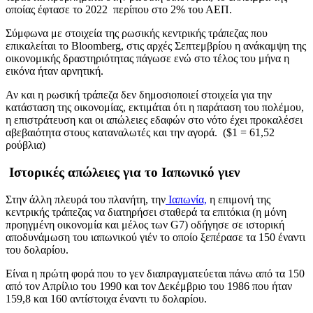
οποίας έφτασε το 2022 περίπου στο 2% του ΑΕΠ.
Σύμφωνα με στοιχεία της ρωσικής κεντρικής τράπεζας που
επικαλείται το Bloomberg, στις αρχές Σεπτεμβρίου η ανάκαμψη της
οικονομικής δραστηριότητας πάγωσε ενώ στο τέλος του μήνα η
εικόνα ήταν αρνητική.
Αν και η ρωσική τράπεζα δεν δημοσιοποιεί στοιχεία για την
κατάσταση της οικονομίας, εκτιμάται ότι η παράταση του πολέμου,
η επιστράτευση και οι απώλειες εδαφών στο νότο έχει προκαλέσει
αβεβαιότητα στους καταναλωτές και την αγορά. ($1 = 61,52
ρούβλια)
Ιστορικές απώλειες για το Ιαπωνικό γιεν
Στην άλλη πλευρά του πλανήτη, την
Ιαπωνία,
η επιμονή της
κεντρικής τράπεζας να διατηρήσει σταθερά τα επιτόκια (η μόνη
προηγμένη οικονομία και μέλος των G7) οδήγησε σε ιστορική
αποδυνάμωση του ιαπωνικού γιέν το οποίο ξεπέρασε τα 150 έναντι
του δολαρίου.
Είναι η πρώτη φορά που το γεν διαπραγματεύεται πάνω από τα 150
από τον Απρίλιο του 1990 και τον Δεκέμβριο του 1986 που ήταν
159,8 και 160 αντίστοιχα έναντι τυ δολαρίου.