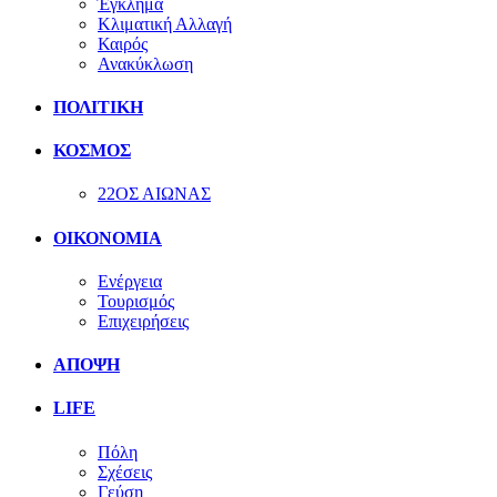
Έγκλημα
Κλιματική Αλλαγή
Καιρός
Ανακύκλωση
ΠΟΛΙΤΙΚΗ
ΚΟΣΜΟΣ
22ΟΣ ΑΙΩΝΑΣ
ΟΙΚΟΝΟΜΙΑ
Ενέργεια
Τουρισμός
Επιχειρήσεις
ΑΠΟΨΗ
LIFE
Πόλη
Σχέσεις
Γεύση