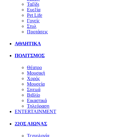
Ταξίδι
Ευεξία
Pet Life
Γονείς
Στυλ
Προτάσεις
ΑΘΛΗΤΙΚΑ
ΠΟΛΙΤΣΜΟΣ
Θέατρο
Μουσική
Χορός
Μουσεία
Σινεμά
Βιβλίο
Εικαστικά
Τηλεόραση
ENTERTAINMENT
22ΟΣ ΑΙΩΝΑΣ
Τεχνολογία