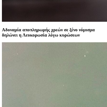
Αδυναμία αποπληρωμής χρεών σε ξένο νόμισμα
δηλώνει η Λευκορωσία λόγω κυρώσεων