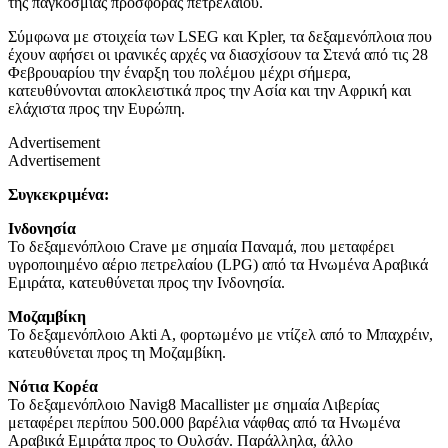
της παγκόσμιας προσφοράς πετρελαίου.
Σύμφωνα με στοιχεία των LSEG και Kpler, τα δεξαμενόπλοια που
έχουν αφήσει οι ιρανικές αρχές να διασχίσουν τα Στενά από τις 28
Φεβρουαρίου την έναρξη του πολέμου μέχρι σήμερα,
κατευθύνονται αποκλειστικά προς την Ασία και την Αφρική και
ελάχιστα προς την Ευρώπη.
Advertisement
Advertisement
Συγκεκριμένα:
Ινδονησία
Το δεξαμενόπλοιο Crave με σημαία Παναμά, που μεταφέρει
υγροποιημένο αέριο πετρελαίου (LPG) από τα Ηνωμένα Αραβικά
Εμιράτα, κατευθύνεται προς την Ινδονησία.
Μοζαμβίκη
Το δεξαμενόπλοιο Akti A, φορτωμένο με ντίζελ από το Μπαχρέιν,
κατευθύνεται προς τη Μοζαμβίκη.
Νότια Κορέα
Το δεξαμενόπλοιο Navig8 Macallister με σημαία Λιβερίας
μεταφέρει περίπου 500.000 βαρέλια νάφθας από τα Ηνωμένα
Αραβικά Εμιράτα προς το Ουλσάν. Παράλληλα, άλλο