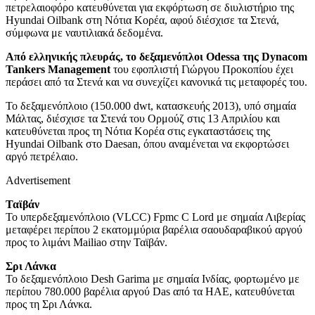
πετρελαιοφόρο κατευθύνεται για εκφόρτωση σε διυλιστήριο της
Hyundai Oilbank στη Νότια Κορέα, αφού διέσχισε τα Στενά,
σύμφωνα με ναυτιλιακά δεδομένα.
Από ελληνικής πλευράς, το δεξαμενόπλοι Odessa της Dynacom
Tankers Management
του εφοπλιστή Γιώργου Προκοπίου έχει
περάσει από τα Στενά και να συνεχίζει κανονικά τις μεταφορές του.
Το δεξαμενόπλοιο (150.000 dwt, κατασκευής 2013), υπό σημαία
Μάλτας, διέσχισε τα Στενά του Ορμούζ στις 13 Απριλίου και
κατευθύνεται προς τη Νότια Κορέα στις εγκαταστάσεις της
Hyundai Oilbank στο Daesan, όπου αναμένεται να εκφορτώσει
αργό πετρέλαιο.
Advertisement
Ταϊβάν
Το υπερδεξαμενόπλοιο (VLCC) Fpmc C Lord με σημαία Λιβερίας
μεταφέρει περίπου 2 εκατομμύρια βαρέλια σαουδαραβικού αργού
προς το λιμάνι Mailiao στην Ταϊβάν.
Σρι Λάνκα
Το δεξαμενόπλοιο Desh Garima με σημαία Ινδίας, φορτωμένο με
περίπου 780.000 βαρέλια αργού Das από τα ΗΑΕ, κατευθύνεται
προς τη Σρι Λάνκα.