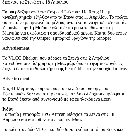
διέσχισε τα Στενά στις 18 Απριλίου.
Τα υπερδεξαμενόπλοια Cospearl Lake και He Rong Hai με
κινεζική σημαία εξήλθαν από τα Στενά στις 11 Απριλίου. Το πρώτο,
φορτωμένο με ιρακινό πετρέλαιο, αναμένεται να φτάσει στο λιμάνι
Zhoushan την 1η Μαΐου, ενώ το δεύτερο κατευθύνεται στη
Μιανμάρ για εκφόρτωση σαουδαραβικού αργού. Και τα δύο έχουν
ναυλωθεί από την Unipec, εμπορικό βραχίονα της Sinopec.
Advertisement
Το VLCC Dhalkut, που πέρασε τα Στενά στις 2 Απριλίου,
κατευθύνεται επίσης προς τη Μιανμάρ, όπου το φορτίο συνήθως
διοχετεύεται στο διυλιστήριο της PetroChina στην επαρχία Γιουνάν.
Advertisement
Στις 31 Μαρτίου, εκπρόσωπος του κινεζικού υπουργείου
Εξωτερικών δήλωσε ότι τρία κινεζικά πλοία διέσχισαν πρόσφατα
τα Στενά έπειτα από συντονισμό με τα εμπλεκόμενα μέρη.
Ινδία
Το πλοίο μεταφοράς LPG Artman διέσχισε τα Στενά στις 18
Απριλίου και κατευθύνεται προς την Ινδία.
Τουλάχιστον δύο VLCC και δύο δεξαμενόπλοια τύπου Suezmax