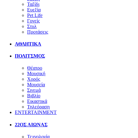
Ταξίδι
Ευεξία
Pet Life
Γονείς
Στυλ
Προτάσεις
ΑΘΛΗΤΙΚΑ
ΠΟΛΙΤΣΜΟΣ
Θέατρο
Μουσική
Χορός
Μουσεία
Σινεμά
Βιβλίο
Εικαστικά
Τηλεόραση
ENTERTAINMENT
22ΟΣ ΑΙΩΝΑΣ
Τεχνολογία