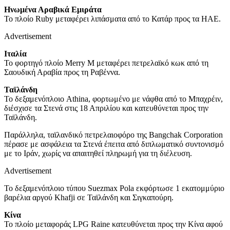
Ηνωμένα Αραβικά Εμιράτα
Το πλοίο Ruby μεταφέρει λιπάσματα από το Κατάρ προς τα ΗΑΕ.
Advertisement
Ιταλία
Το φορτηγό πλοίο Merry M μεταφέρει πετρελαϊκό κωκ από τη
Σαουδική Αραβία προς τη Ραβέννα.
Ταϊλάνδη
Το δεξαμενόπλοιο Athina, φορτωμένο με νάφθα από το Μπαχρέιν,
διέσχισε τα Στενά στις 18 Απριλίου και κατευθύνεται προς την
Ταϊλάνδη.
Παράλληλα, ταϊλανδικό πετρελαιοφόρο της Bangchak Corporation
πέρασε με ασφάλεια τα Στενά έπειτα από διπλωματικό συντονισμό
με το Ιράν, χωρίς να απαιτηθεί πληρωμή για τη διέλευση.
Advertisement
Το δεξαμενόπλοιο τύπου Suezmax Pola εκφόρτωσε 1 εκατομμύριο
βαρέλια αργού Khafji σε Ταϊλάνδη και Σιγκαπούρη.
Κίνα
Το πλοίο μεταφοράς LPG Raine κατευθύνεται προς την Κίνα αφού