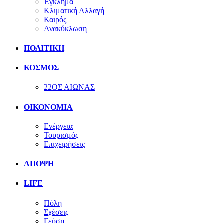
Έγκλημα
Κλιματική Αλλαγή
Καιρός
Ανακύκλωση
ΠΟΛΙΤΙΚΗ
ΚΟΣΜΟΣ
22ΟΣ ΑΙΩΝΑΣ
ΟΙΚΟΝΟΜΙΑ
Ενέργεια
Τουρισμός
Επιχειρήσεις
ΑΠΟΨΗ
LIFE
Πόλη
Σχέσεις
Γεύση