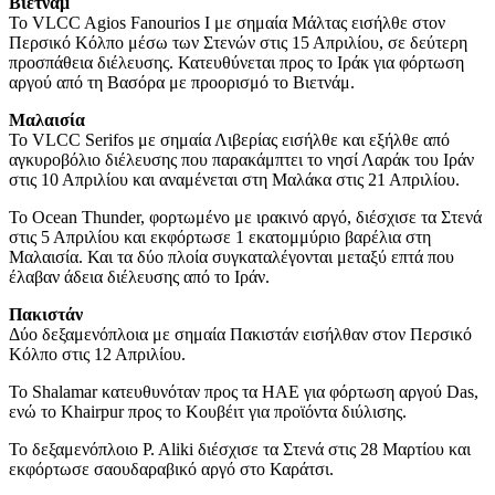
Βιετνάμ
Το VLCC Agios Fanourios I με σημαία Μάλτας εισήλθε στον
Περσικό Κόλπο μέσω των Στενών στις 15 Απριλίου, σε δεύτερη
προσπάθεια διέλευσης. Κατευθύνεται προς το Ιράκ για φόρτωση
αργού από τη Βασόρα με προορισμό το Βιετνάμ.
Μαλαισία
Το VLCC Serifos με σημαία Λιβερίας εισήλθε και εξήλθε από
αγκυροβόλιο διέλευσης που παρακάμπτει το νησί Λαράκ του Ιράν
στις 10 Απριλίου και αναμένεται στη Μαλάκα στις 21 Απριλίου.
Το Ocean Thunder, φορτωμένο με ιρακινό αργό, διέσχισε τα Στενά
στις 5 Απριλίου και εκφόρτωσε 1 εκατομμύριο βαρέλια στη
Μαλαισία. Και τα δύο πλοία συγκαταλέγονται μεταξύ επτά που
έλαβαν άδεια διέλευσης από το Ιράν.
Πακιστάν
Δύο δεξαμενόπλοια με σημαία Πακιστάν εισήλθαν στον Περσικό
Κόλπο στις 12 Απριλίου.
Το Shalamar κατευθυνόταν προς τα ΗΑΕ για φόρτωση αργού Das,
ενώ το Khairpur προς το Κουβέιτ για προϊόντα διύλισης.
Το δεξαμενόπλοιο P. Aliki διέσχισε τα Στενά στις 28 Μαρτίου και
εκφόρτωσε σαουδαραβικό αργό στο Καράτσι.