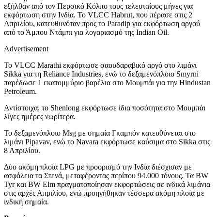
εξήλθαν από τον Περσικό Κόλπο τους τελευταίους μήνες για
εκφόρτωση στην Ινδία. Το VLCC Habrut, που πέρασε στις 2
Απριλίου, κατευθυνόταν προς το Paradip για εκφόρτωση αργού
από το Άμπου Ντάμπι για λογαριασμό της Indian Oil.
Advertisement
Το VLCC Marathi εκφόρτωσε σαουδαραβικό αργό στο λιμάνι
Sikka για τη Reliance Industries, ενώ το δεξαμενόπλοιο Smyrni
παρέδωσε 1 εκατομμύριο βαρέλια στο Μουμπάι για την Hindustan
Petroleum.
Αντίστοιχα, το Shenlong εκφόρτωσε ίδια ποσότητα στο Μουμπάι
λίγες ημέρες νωρίτερα.
Το δεξαμενόπλοιο Msg με σημαία Γκαμπόν κατευθύνεται στο
λιμάνι Pipavav, ενώ το Navara εκφόρτωσε καύσιμα στο Sikka στις
8 Απριλίου.
Δύο ακόμη πλοία LPG με προορισμό την Ινδία διέσχισαν με
ασφάλεια τα Στενά, μεταφέροντας περίπου 94.000 τόνους. Τα BW
Tyr και BW Elm πραγματοποίησαν εκφορτώσεις σε ινδικά λιμάνια
στις αρχές Απριλίου, ενώ προηγήθηκαν τέσσερα ακόμη πλοία με
ινδική σημαία.