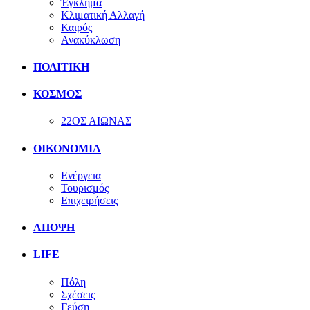
Έγκλημα
Κλιματική Αλλαγή
Καιρός
Ανακύκλωση
ΠΟΛΙΤΙΚΗ
ΚΟΣΜΟΣ
22ΟΣ ΑΙΩΝΑΣ
ΟΙΚΟΝΟΜΙΑ
Ενέργεια
Τουρισμός
Επιχειρήσεις
ΑΠΟΨΗ
LIFE
Πόλη
Σχέσεις
Γεύση