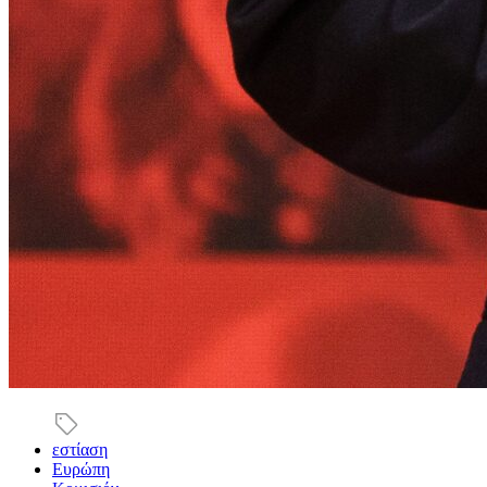
εστίαση
Ευρώπη