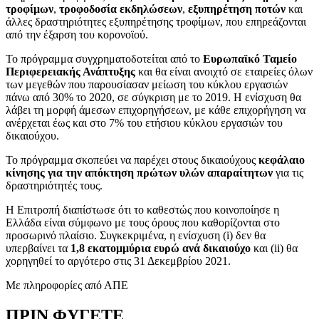
τροφίμων
,
τροφοδοσία εκδηλώσεων
,
εξυπηρέτηση ποτών
και
άλλες δραστηριότητες εξυπηρέτησης τροφίμων, που επηρεάζονται
από την έξαρση του κορονοϊού.
Το πρόγραμμα συγχρηματοδοτείται από το
Ευρωπαϊκό Ταμείο
Περιφερειακής Ανάπτυξης
και θα είναι ανοιχτό σε εταιρείες όλων
των μεγεθών που παρουσίασαν μείωση του κύκλου εργασιών
πάνω από 30% το 2020, σε σύγκριση με το 2019. Η ενίσχυση θα
λάβει τη μορφή άμεσων επιχορηγήσεων, με κάθε επιχορήγηση να
ανέρχεται έως και στο 7% του ετήσιου κύκλου εργασιών του
δικαιούχου.
Το πρόγραμμα σκοπεύει να παρέχει στους δικαιούχους
κεφάλαιο
κίνησης για την απόκτηση πρώτων υλών απαραίτητων
για τις
δραστηριότητές τους.
Η Επιτροπή διαπίστωσε ότι το καθεστώς που κοινοποίησε η
Ελλάδα είναι σύμφωνο με τους όρους που καθορίζονται στο
προσωρινό πλαίσιο. Συγκεκριμένα, η ενίσχυση (i) δεν θα
υπερβαίνει τα
1,8 εκατομμύρια ευρώ ανά δικαιούχο
και (ii) θα
χορηγηθεί το αργότερο στις 31 Δεκεμβρίου 2021.
Με πληροφορίες από ΑΠΕ
ΠΡΙΝ ΦΥΓΕΤΕ