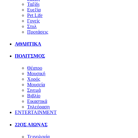
Ταξίδι
Ευεξία
Pet Life
Γονείς
Στυλ
Προτάσεις
ΑΘΛΗΤΙΚΑ
ΠΟΛΙΤΣΜΟΣ
Θέατρο
Μουσική
Χορός
Μουσεία
Σινεμά
Βιβλίο
Εικαστικά
Τηλεόραση
ENTERTAINMENT
22ΟΣ ΑΙΩΝΑΣ
Τεχνολογία