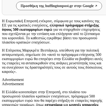
Προσθήκη της huffingtonpost.gr στην Google
Η Ευρωπαϊκή Επιτροπή ενέκρινε, σύμφωνα με τους κανόνες της
ΕΕ για τις κρατικές ενισχύσεις,
ελληνικό πρόγραμμα στήριξης
ύψους 500 εκατομμυρίων
ευρώ
για να στηριχθούν επιχειρήσεις
που σχετίζονται με την εστίαση και επλήγησαν από το ξέσπασμα
του κορονοΐού. Το καθεστώς εγκρίθηκε βάσει του προσωρινού
πλαισίου κρατικών ενισχύσεων.
Η Επίτροπος Μαργκρέτε Βεστάγκερ, υπεύθυνη για την πολιτική
ανταγωνισμού, σημείωσε ότι «αυτό το πρόγραμμα ενίσχυσης 500
εκατομμυρίων ευρώ θα επιτρέψει στην Ελλάδα να βοηθήσει αυτές
τις εταιρείες να ανταποκριθούν στις ανάγκες ρευστότητάς τους και
να συνεχίσουν τις δραστηριότητές τους σε αυτούς τους δύσκολους
καιρούς».
Advertisement
Advertisement
Η Ελλάδα κοινοποίησε στην Επιτροπή, στο πλαίσιο του
προσωρινού πλαισίου κρατικών ενισχύσεων, πρόγραμμα 500
εκατομμυρίων ευρώ που θα παρέχει στήριξη σε εταιρείες παροχής
υπηρεσιών τροφίμων, όπως
εστιατόρια
και
κινητές υπηρεσίες